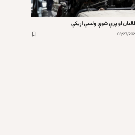
البان او پرې شوې ولسي اړيکې
08/27/20