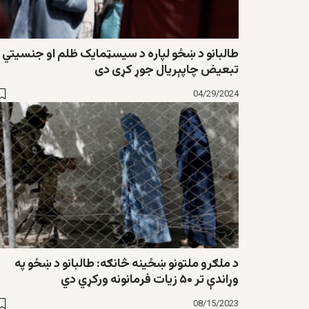
طالبانو د ښځو لپاره د سيسټمايک ظلم او جنسيتي
تبعيض چاپېريال جوړ کړی دی
04/29/2024
د ملګرو ملتونو ښځينه څانګه: طالبانو د ښځو په
وړاندې تر ۵۰ زيات فرمانونه ورکړي دي
08/15/2023