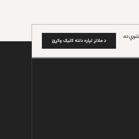
 شوې ده،
د ملاتړ لپاره دلته کلیک وکړئ