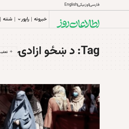
فارسی
اوزبیکی
English
خبرونه
راپور
شننه
Tag:
د ښځو ازادۍ