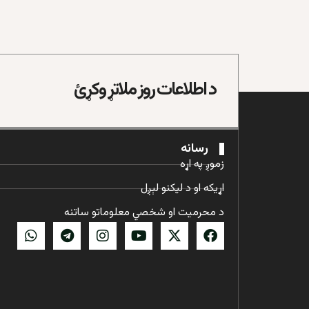
د اطلاعات روز ملاتړ وکړئ
رسانه
زموږ په اړه
اړیکه او د لیکنو لېږل
د محرمیت او شخصي معلوماتو ساتنه