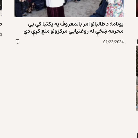
يوناما: د طالبانو امر بالمعروف په پکتيا کې بې
ط
محرمه ښځې له روغتيايي مرکزونو منع کړې دي
23
01/22/2024