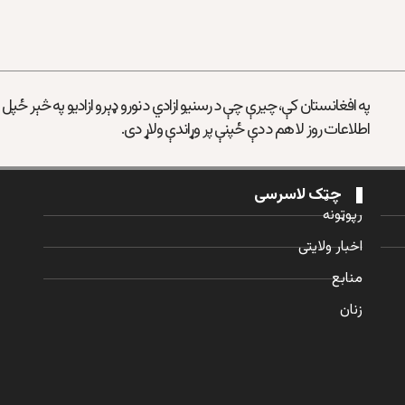
په افغانستان کې، چیرې چې د رسنیو ازادي د نورو ډېرو ازادیو په څېر ځپل
اطلاعات روز لا هم د دې ځپنې پر وړاندې ولاړ دی.
چټک لاسرسی
رپوټونه
اخبار ولایتی
منابع
زنان