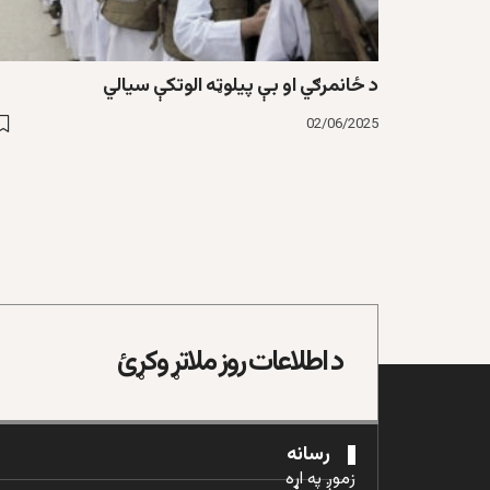
د ځانمرګي او بې پیلوټه الوتکې سیالي
02/06/2025
د اطلاعات روز ملاتړ وکړئ
رسانه
زموږ په اړه