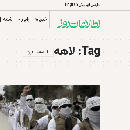
فارسی
اوزبیکی
English
خبرونه
راپور
شننه
Tag:
لاهه