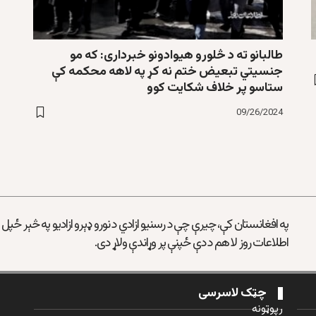
طالبانو ته د څلورو هیوادونو خبرداری: که مو
جنسیتي تبعیض ختم نه کړ په لاهه محکمه کې
ستاسو پر خلاف شکایت کوو
09/26/2024
په افغانستان کې، چیرې چې د رسنیو ازادي د نورو ډېرو ازادیو په څېر ځپل
اطلاعات روز لا هم د دې ځپنې پر وړاندې ولاړ دی.
چټک لاسرسی
رپوټونه