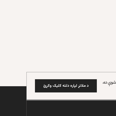
 شوې ده،
د ملاتړ لپاره دلته کلیک وکړئ