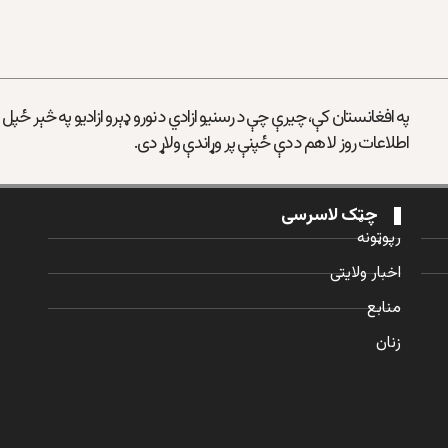
په افغانستان کې، چیرې چې د رسنیو ازادي د نورو ډېرو ازادیو په څېر ځپل
اطلاعات روز لا هم د دې ځپنې پر وړاندې ولاړ دی.
چټک لاسرسی
رپوټونه
اخبار ولایتی
منابع
زنان