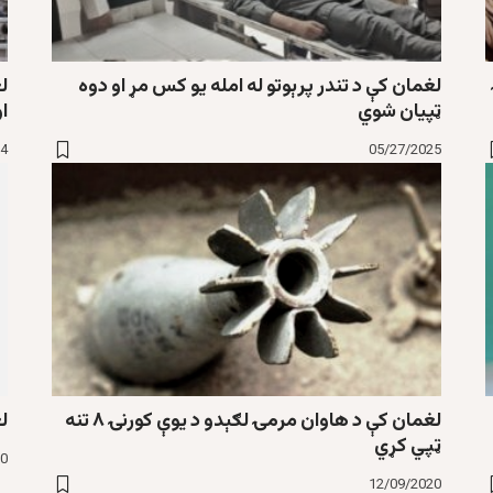
لغمان کې د تندر پرېوتو له امله یو کس مړ او دوه
ل
ټپیان شوي
ا
24
05/27/2025
لغمان کې د هاوان مرمۍ لګېدو د یوې کورنۍ ۸ تنه
ل
ټپي کړي
20
12/09/2020