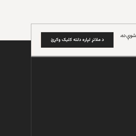
 شوې ده،
د ملاتړ لپاره دلته کلیک وکړئ