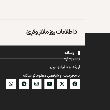
د اطلاعات روز ملاتړ وکړئ
رسانه
زموږ په اړه
اړیکه او د لیکنو لېږل
د محرمیت او شخصي معلوماتو ساتنه