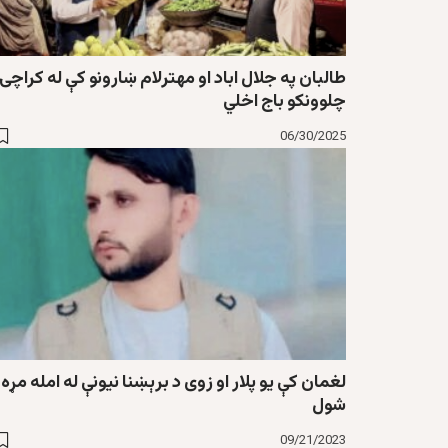
طالبان په جلال اباد او مهترلام ښارونو کې له کراچۍ
چلوونکو باج اخلي
06/30/2025
لغمان کې یو پلار او زوی د برېښنا نیونې له امله مړه
شول
09/21/2023