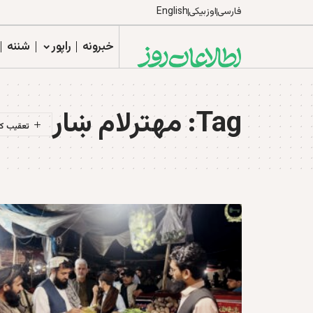
فارسی
اوزبیکی
English
خبرونه
راپور
شننه
Tag:
مهترلام ښار