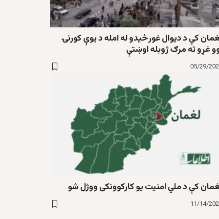
غمان کې د دیوال غورځیدو له امله د یوې کورنۍ
وو غړو ته مرګ ژوبله اوښتې
05/29/20
غمان کې د ملي امنیت یو کارکوونکی ووژل شو
11/14/20