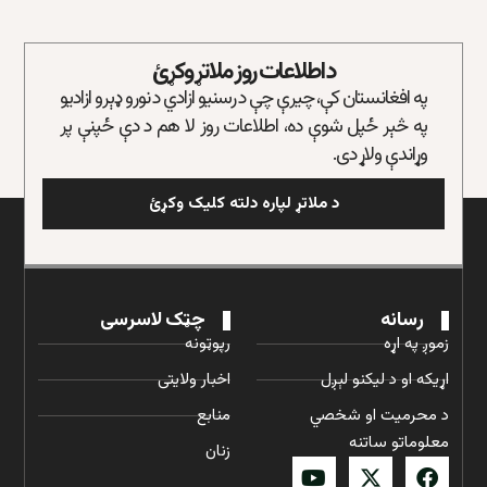
د اطلاعات روز ملاتړ وکړئ
په افغانستان کې، چیرې چې د رسنیو ازادي د نورو ډېرو ازادیو
په څېر ځپل شوې ده، اطلاعات روز لا هم د دې ځپنې پر
وړاندې ولاړ دی.
د ملاتړ لپاره دلته کلیک وکړئ
رسانه
چټک لاسرسی
زموږ په اړه
رپوټونه
اړیکه او د لیکنو لېږل
اخبار ولایتی
د محرمیت او شخصي
منابع
معلوماتو ساتنه
زنان