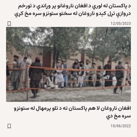
د پاکستان له لوري د افغان ناروغانو پر وړاندې د تورخم
دروازې تړل کېدو ناروغان له سختو ستونزو سره مخ کړي
12/05/2023
افغان ناروغان لا هم پاکستان ته د تلو پرمهال له ستونزو
سره مخ دي
10/06/2022