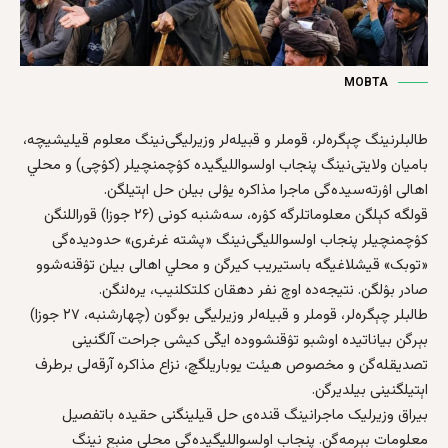
MOBTA
طالبلرنینگ چېگره‌لر، قوملر و قبیله‌لر وزیرلیگی‌نینگ معلوم قیلیشیچه،
بامیان ولایتی‌نینگ پنجاب اولسواللیگیده کۉچمنچیلر (کۉچی) و محلي
اهالی اۉرته‌سیده‌گی ماجرا مذاکره‌ یۉلی بیلن حل اېتیلگن.
قولگه کېلگن معلوماتلرگه کۉره‌، سه‌شنبه‌ کونی (۲۶ جوزا) قوراللنگن
کۉچمنچیلر پنجاب اولسواللیگی‌نینگ «پشته‌ غرغری» حدودیده‌گی
«توبک» قیشلاغیگه باستیریب کیرگن و محلي اهالی بیلن تۉقنه‌شوو
صادر بۉلگن. نتیجه‌ده اوچ نفر دهقان کلتکلنیب، یره‌لنگن.
طالبلر چېگره‌لر، قوملر و قبیله‌لر وزیرلیگی بوگون (چهارشنبه‌، ۲۷ جوزا)
بېرگن بیاناتیده اوشبو تۉقنشووده ایکّی کیشی جراحت آلگنینی
تصدیقله‌گن و مخصوص هیئت یوباریلگچ، نزاع مذاکره‌ آرقه‌لی برطرف
اېتیلگنینی بیلدیرگن.
بیراق وزیرلیک ماجرانینگ قنده‌ی حل قیلینگنی حقیده باتفصیل
معلومات بېرمه‌گن. پنجاب اولسواللیگیده‌گی محلي منبع نینگ