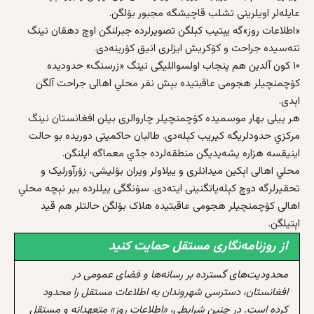
عایله‌لر اویلرینی تشلب قاچیشگه مجبور بۉلگن.
«اطلاعات روز»گه یېتیب کېلگن تصویرلرده جبرلنگن اوچ دهقان نینگ
تنه‌سیده جراحت و کۉکریش ایزلری انیق کۉرینه‌دی.
۱۰ کون آلدین هم پنجا‌ب اولسواللیگی نینگ «زرسنگ» حدودیده
کۉچمنچیلر هجومی عاقبتیده بېش نفر محلي اهالی جراحت آلگن
اېدی.
هر ییلی بهار موسمیده کۉچمنچیلر چاروالری بیلن افغانستان نینگ
مرکزي حدودلریگه کیریب کېله‌دی. طالبان حاکمیتی دوریده بو حالت
اینیقسه‌ هزاره یشه‌یدیگن منطقه‌لرده جدّي معماگه ایلنگن.
محلي اهالی اېکین میدانلری و ییلاولر ویران بۉلیشی، زۉرآورلیک و
تحقیرلرگه دوچ کېله‌یاتگنینی ایته‌دی. سۉنگگی ییللرده بیر نېچه‌ محلي
اهالی کۉچمنچیلر هجومی عاقبتیده هلاک بۉلگن حالتلر هم قید
اېتیلگن.
از روزنامه‌نگاری مستقل حمایت کنید
محدودیت‌های گسترده بر رسانه‌ها و فضای عمومی در
افغانستان، دسترسی شهروندان به اطلاعات مستقل را محدود
کرده است. در چنین شرایطی، «اطلاعات روز» متعهدانه و مستقل