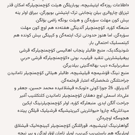
«اطلاعات روز»گه ایتیشیچه، یوباریلگن هیئت کۉچمنچیلرگه امکان قدَر
تېزراق چاروالری بیلن پنجابنی ترک اېتیشنی بویورگن، بیراق اولر ینه‌
بېش کون مهلت سۉره‌گن و هیئت بونگه راضی بۉلگن.
منبعگه کۉره‌، کۉچمنچیلر آلدینگی هفته‌ده هم اوچ کون مهلت
سۉره‌گن، اما هنوز حدودنی ترک اېتمه‌گن و کېینگی بېش کونده‌ هم
کېتمسلیک احتمالی بار.
شونینگدېک، منبع طالبلر پنجاب اهالیسی کۉچمنچیلرگه قرشی
ییغیلیشلرینی تنقید قیلیب، بونی «کۉچمنچیلرگه قرشی حربي
سفربرلیک» دېب بهاله‌گنینی بیلدیرگن.
منبع نینگ قۉشیمچه‌ قیلیشیچه، طالبلر هیئاتی کۉچمنچیلر تامانیدن
جراحتلنگن شخصلرگه اعتبار قره‌تمه‌گن.
آلدینراق، 26 جوزا کونی «توبک» قیشلاغیده محمد حسین، جعفر و
علی‌داد اسملی اوچ دهقان کۉچمنچیلر تامانیدن کلتکلنیب آغیر
جراحت آلگن اېدی. منبعلرگه کۉره‌، اولر کۉچمنچیلرنینگ اېکین
میدانلریگه چاروا حیوانلرینی کیریتیشیگه قرشیلیک قیلگن پیتده
هجومگه اوچره‌گن.
گواهلرنینگ ایتیشیچه، قوراللنگن کۉچمنچیلر کېینچه‌لیک قیشلاق
اویلریگه هم باستیریب کیریب، اویلر تامان اۉق اوزگن و بیر نېچه‌