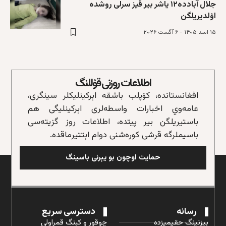
جلال آبادده۱۲ یاشر بیر قیز سرلی روشده
اۉلدیریلگن
۱۵ اسد ۱۴۰۵ - ۶ آگست ۲۰۲۶
اطلاعات روزنی قۉللنگ
افغانستانده، کۉپلب باشقه‌ اېرکینلیکلر سینگری،
عامه‌وي اخبارات واسطه‌لری اېرکینلیگی هم
باستیریلگن بیر پیتده، اطلاعات روز گزیته‌سی
باسیملرگه قرشی کوره‌شنی دوام اېتتیرماقده.
حمایت اوچون بو یېرنی باسینگ
رسانه
دسترسی سریع
بیزنینگ حقیمیزده
چوقور و کېنگ قمراولی