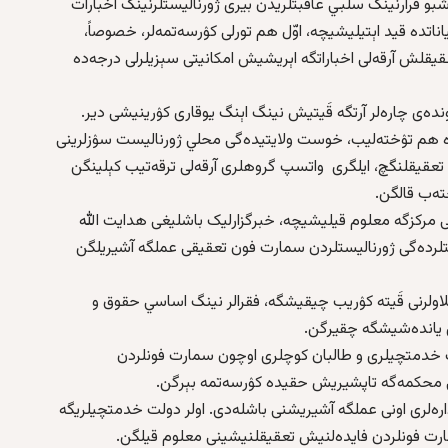
قیلگن بیاناتیده اوشبو قرارنینگ سلبي عاقبتلریدن بیری ژورنالیستلرنینگ اخبارات
ناتده قید اېتیلیشیچه، اوّل هم تورلی کۉرسه‌تمه‌لر، خصوصاً،
قیقلش آرقه‌لی اخباراتگه اېریشیش امکانیتی سېزیلرلی درجه‌ده
ده‌ی چاره‌لر آرتگه قَیتیش نینگ اېنگ یوقاری کۉرینیشی دیر.
ه هم تۉخته‌لیب، خوست ولایتیده‌گی محلي ژورنالیست سۉزلرینی
تعقیقلنگچ، ایلگری واتسپ گروهلری آرقه‌لی ترقه‌تیب کېلینگن
ته‌ب قالگن.
تی مرکزگه معلوم قیلیشیچه، خبرگزارلیک باشلیغی هدایت الله
 ولایتلرده‌گی ژورنالیستلردن سمارت فون تعقیقی عملگه آشیریلگن
لاولرنی قَیته کۉریب چیقیشگه، فقرالر نینگ اساسي حقوق و
 یانده‌شیشگه چقیرگن.
ت خدمتچیلری و طالبان کوچلری اوچون سمارت فونلردن
بي محکمه‌گه تاپشیریش حقیده کۉرسه‌تمه بېرگن.
اره‌لری اونی عملگه آشیریشنی باشله‌دی. اولر دولت خدمتچیلریگه
رت فونلردن فایده‌لنیش تعقیقلنیشینی معلوم قیلگن.