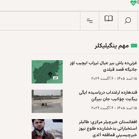
I
n
مهم ینگیلیکلر
غزنی‌ده یاش بیر عیال تیزاب ایچیب اۉز
جانیگه قصد قیلدی
۱۵ اسد ۱۴۰۵ - ۶ آگست ۲۰۲۶
قند‌هارده ارغند‌اب دریاسیده ایکّی
ییگیت چۉکیب جان بېرگن
۱۵ اسد ۱۴۰۵ - ۶ آگست ۲۰۲۶
افغانستان خبرچیلر مرکزی: طالبلر
استخباراتی بد‌خشان‌ده طلوع نیوز
خبرچیسینی قماققه آلدی