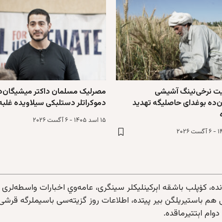
غیت نرخی‌نینگ آشیشی
مصرلیک مسلمان داکتر میشیگان‌د
ن‌ده بوغدای حاصلیگه تهدید
دموکرا‌تلر دستلبکی سیلاویده غلبه‌
۱۵ اسد ۱۴۰۵ - ۶ آگست ۲۰۲۶
ده، کۉپلب باشقه‌ اېرکینلیکلر سینگری، عامه‌وي اخبارات واسطه‌لری
ی هم باستیریلگن بیر پیتده، اطلاعات روز گزیته‌سی باسیملرگه قرشی
دوام اېتتیرماقده.