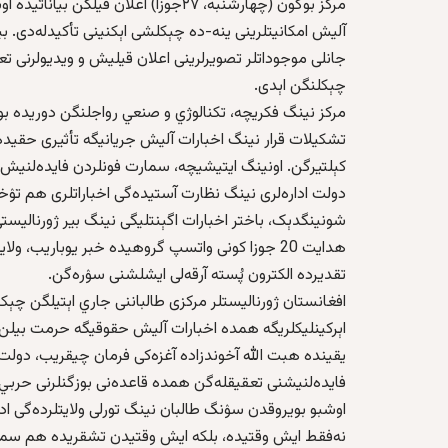
مرکز بوگون (چهارشنبه‌، ۲۷جوزا) اعلان 
آلیش امکانیتلرینی ینه‌-ده چېکلشی اېکنینی تأکیدله‌دی. بیا
جانلی موجوداتلر تصویرلرینی اعلان قیلیش و ویدیولرنی تع
چېکلنگن اېدی.
مرکز نینگ فکریچه، تکنالوژي‌ و صنعي رواجلنگن دوریده بون
تشکیلات قرار نینگ اخبارات آلیش جریانیگه تأثیری حقید
کېلتیرگن. اونینگ ایتیشیچه، سمارت فونلردن فایده‌لنیش 
دولت اداره‌لری نینگ نظارت آستیده‌گی اخباراتلری هم تۉخ
شونینگدېک، باختر اخبارات اگېنتلیگی نینگ بیر ژورنالیس
هدایت 20 جوزا کونی واتسپ گروهیده خبر یوباریب،
تقدیرده الکترون پُسته‌ آرقه‌لی ایشلشنی سۉره‌گن.
افغانستان ژورنالیستلر مرکزی طالباننی جاري اېتیلگن چېک
اېرکینلیکلریگه همده‌ اخبارات آلیش حقوقیگه حرمت بیلن
یقینده هبت الله آخوندزاده آغزه‌کی فرمان چیقریب، دول
فایده‌لنیشنی تعقیقله‌گن همده‌ قاعده‌نی بوزگنلرنی حر
اوشبو بویروقدن سۉنگ طالبان نینگ تورلی ولایتلرده‌گی اد
نه‌فقط ایش وقتیده، بلکه‌ ایش وقتیدن تشقریده هم سما