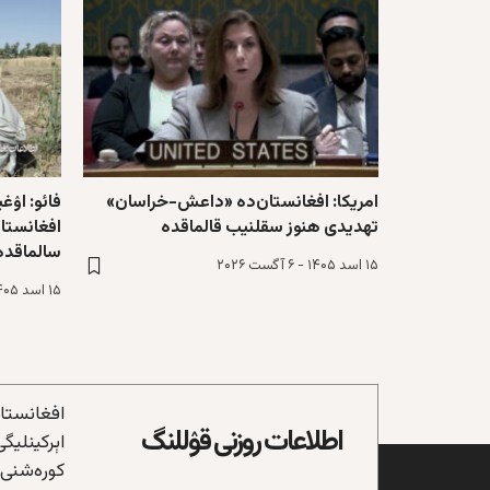
امریکا: افغانستان‌ده «داعش-خراسان»
فائو: اۉ
تهدیدی هنوز سقلنیب قالماقده
افغانستا
سالماقده
۱۵ اسد ۱۴۰۵ - ۶ آگست ۲۰۲۶
۱۵ اسد ۱۴۰۵ - ۶ آگست ۲۰۲۶
افغانستان
اطلاعات روزنی قۉللنگ
اېرکینلیگ
کوره‌شنی 