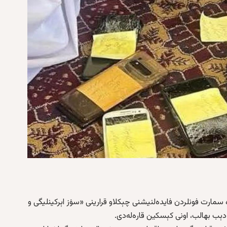
ه سمارت فونلردن فایده‌لنیشنی چېکلاو قرارینی «سۉز اېرکینلیگی و
ب بهالب، اونی کېسکین قاره‌له‌دی.