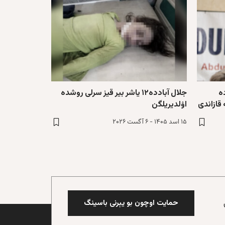
ه
جلال آبادده۱۲ یاشر بیر قیز سرلی روشده
 قازاندی
اۉلدیریلگن
۱۵ اسد ۱۴۰۵ - ۶ آگست ۲۰۲۶
حمایت اوچون بو یېرنی باسینگ