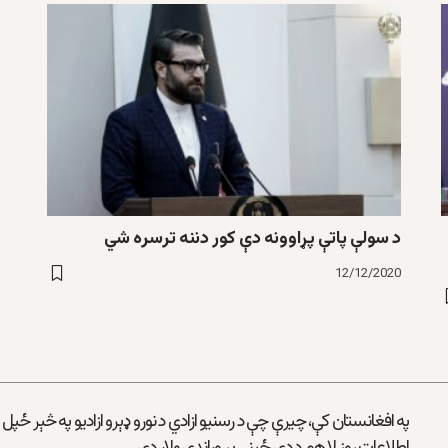
د سولې پاتې پړاوونه دې کور دننه ترسره شي
12/12/2020
په افغانستان کې، چیرې چې د رسنیو ازادي د نورو ډېرو ازادیو په څېر ځپل