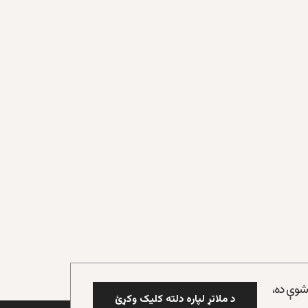
 شوې ده،
د ملاتړ لپاره دلته کلیک وکړئ