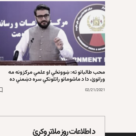
محب طالبانو ته: ښوونځي او علمي مرکزونه مه
ورانوئ، دا د ماشومانو راتلونکي سره دښمني ده
02/21/2021
د اطلاعات روز ملاتړ وکړئ