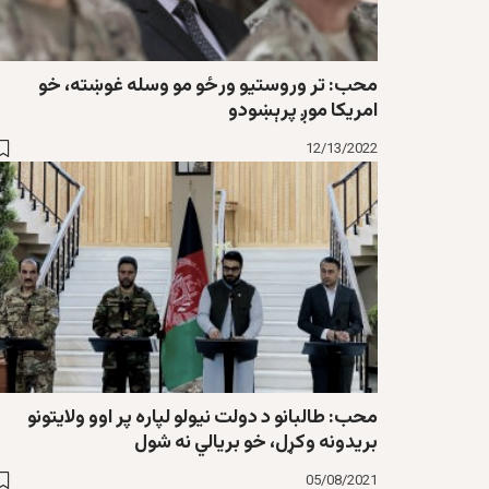
محب: تر وروستيو ورځو مو وسله غوښته، خو
امريکا موږ پرېښودو
12/13/2022
محب: طالبانو د دولت نیولو لپاره پر اوو ولایتونو
بریدونه وکړل، خو بریالي نه شول
05/08/2021