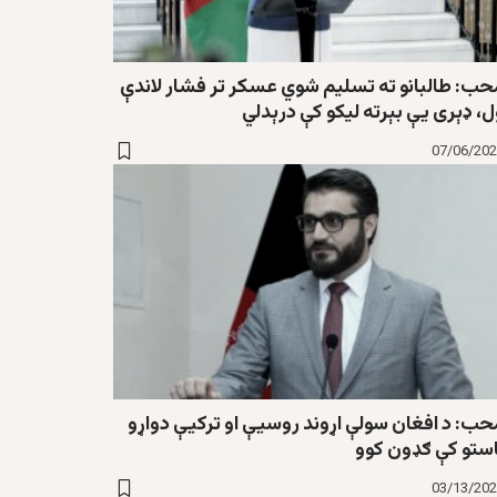
حب: طالبانو ته تسلیم شوي عسکر تر فشار لاندې
، ډېری یې بېرته لیکو کې درېدلي
07/06/20
حب: د افغان سولې اړوند روسیې او ترکیې دواړو
استو کې ګډون کوو
03/13/20