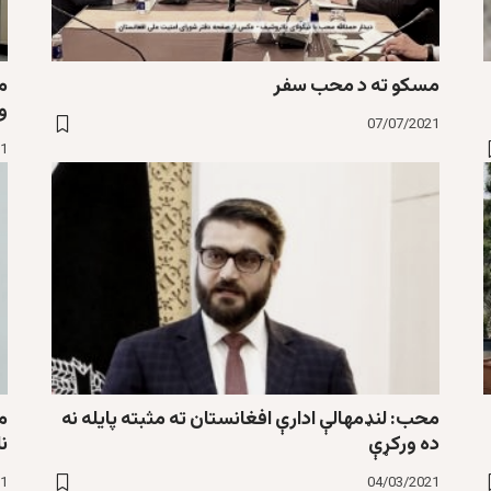
مسکو ته د محب سفر
م
ول
07/07/2021
21
محب: لنډمهالې ادارې افغانستان ته مثبته پایله نه
م
ده ورکړې
ن
21
04/03/2021