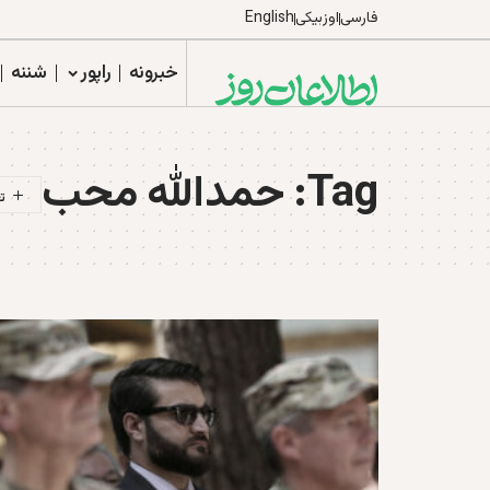
فارسی
اوزبیکی
English
خبرونه
راپور
شننه
Tag:
حمدالله محب