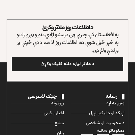
د اطلاعات روز ملاتړ وکړئ
په افغانستان کې، چیرې چې د رسنیو ازادي د نورو ډېرو ازادیو
په څېر ځپل شوې ده، اطلاعات روز لا هم د دې ځپنې پر
وړاندې ولاړ دی.
د ملاتړ لپاره دلته کلیک وکړئ
رسانه
چټک لاسرسی
زموږ په اړه
رپوټونه
اړیکه او د لیکنو لېږل
اخبار ولایتی
د محرمیت او شخصي
منابع
معلوماتو ساتنه
زنان