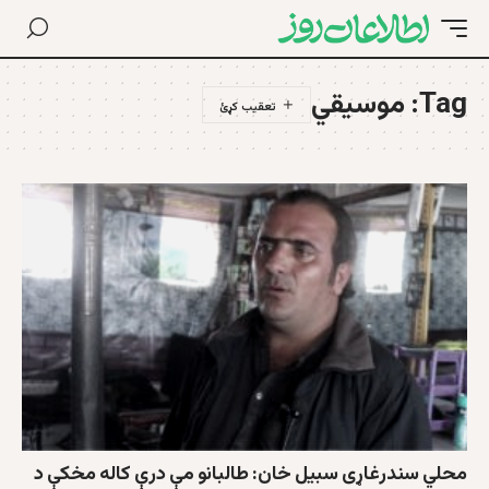
Tag:
موسیقي
محلي سندرغاړی سبیل خان: طالبانو مې درې کاله مخکې د