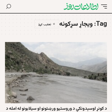
Tag:
ویجاړ سړکونه
د کونړ اوسېدونکي د وروستیو ورښتونو او سیلابونو له امله د