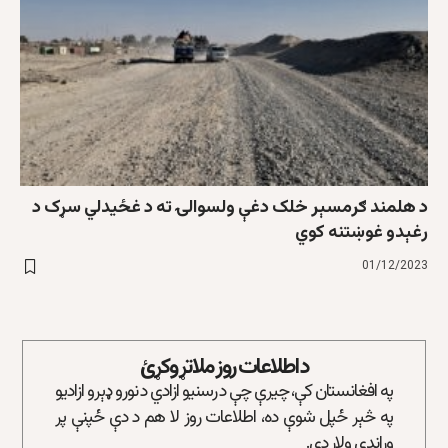
د هلمند ګرمسېر خلک دغې ولسوالۍ ته د غځیدلي سړک د
رغېدو غوښتنه کوي
01/12/2023
د اطلاعات روز ملاتړ وکړئ
په افغانستان کې، چیرې چې د رسنیو ازادي د نورو ډېرو ازادیو
په څېر ځپل شوې ده، اطلاعات روز لا هم د دې ځپنې پر
وړاندې ولاړ دی.