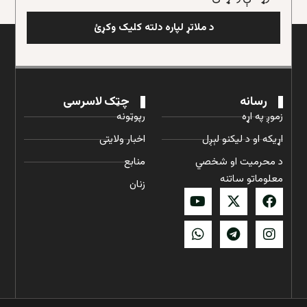
د ملاتړ لپاره دلته کلیک وکړئ
رسانه
چټک لاسرسی
زموږ په اړه
رپوټونه
اړیکه او د لیکنو لېږل
اخبار ولایتی
د محرمیت او شخصي
منابع
معلوماتو ساتنه
زنان