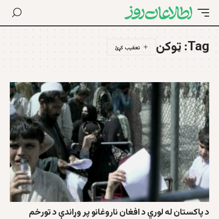
Tag:
ټوکن
د پاکستان له لوري د افغان ناروغانو پر وړاندې د تورخم