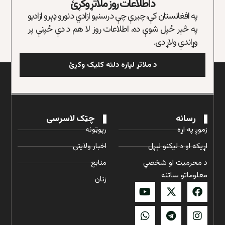
د اطلاعات روز ملاتړ وکړئ
په افغانستان کې، چیرې چې د رسنیو ازادي د نورو ډېرو ازادیو
په څېر ځپل شوې ده، اطلاعات روز لا هم د دې ځپنې پر
وړاندې ولاړ دی.
د ملاتړ لپاره دلته کلیک وکړئ
رسانه
چټک لاسرسی
زموږ په اړه
رپوټونه
اړیکه او د لیکنو لېږل
اخبار ولایتی
د محرمیت او شخصي
منابع
معلوماتو ساتنه
زنان