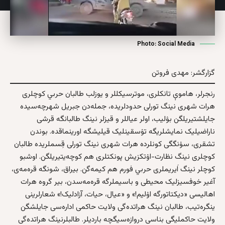
Photo: Social Media
گزارگشر: مهدی فروتن
رنجرلر، هاموې تانکلری، موترسیکللر و یوزلب طالبان حربي کوچلری
هرات شهری نینگ تورلی حدودلریده، جمله‌دن جبریل شهرچه‌سیده
جایلشتیریلگن بۉلیب، اولر عیاللر و قیزلر نینگ طالبانگه قرشی
ناراضیلیک نمایشلریگه تۉسقینلیک قیلیشگه اورینماقده. بوندن
تشقری، سۉنگگی کونلرده هرات شهری نینگ تورلی قِسملریده طالبان
کوچلری نینگ نظارت-اۉتکزیش پونکتلری هم کوچه‌یتیریلگن. اوشبو
کوچلر نینگ اَیریملری حربي فورم هم کيمه‌گن. بیراق، شونگه قره‌مه‌ی،
آغیر خوفسیزلیک محیطی و باسیملرگه قره‌مه‌سدن، بیر گروه هرات
اهالیسی «دیکتاتورگه اۉلیم!» و «عیال، حیات، آزادلیک!» شعارلرینی
ینگره‌تیب، طالبان نینگ هراتده‌گی ولایت حاکمی اداره‌سی جایلشگن
ولایت حاکملیگی بناسی دروازه‌سیگچه باردیلر. طالبلرنینگ هراتده‌گی