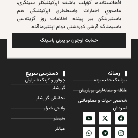
افغانستانده، کۉپلب باشقه‌ اېرکینلیکلر سینگری،
عامه‌وي اخبارات واسطه‌لری اېرکینلیگی هم
باستیریلگن بیر پیتده، اطلاعات روز گزیته‌سی
باسیملرگه قرشی کوره‌شنی دوام اېتتیرماقده.
حمایت اوچون بو یېرنی باسینگ
رسانه
دسترسی سریع
بیزنینگ حقیمیزده
چوقور و کېنگ قمراولی
گزارشلر
علاقه و مقاله‌لرنی یوباریش
تحقیقی گزارشلر
شخصی حیات و معلوماتنی
اسره‌ش
ولایتی خبرلر
منبعلر
عیاللر