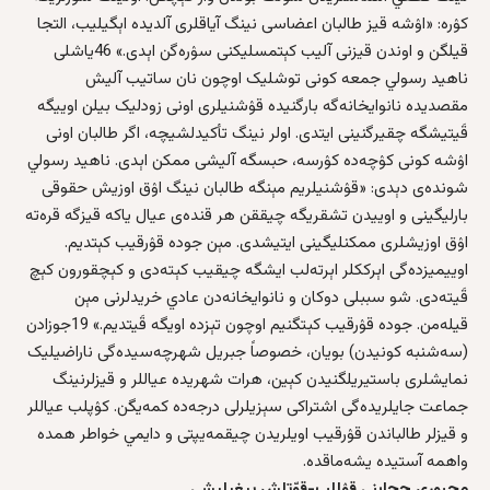
کۉره‌: «اۉشه‌ قیز طالبان اعضاسی نینگ آیاقلری آلدیده اېگیلیب، التجا
قیلگن و اوندن قیزنی آلیب کېتمسلیکنی سۉره‌گن اېدی.» 46یاشلی
نا‌هید رسولي جمعه‌ کونی توشلیک اوچون نان ساتیب آلیش
مقصدیده نانوایخانه‌گه بارگنیده قۉشنیلری اونی زودلیک بیلن اوییگه
قَیتیشگه چقیرگنینی ایتدی. اولر نینگ تأکیدلشیچه، اگر طالبان اونی
اۉشه‌ کونی کۉچه‌ده کۉرسه، حبسگه آلیشی ممکن اېدی. نا‌هید رسولي
شونده‌ی دېدی: «قۉشنیلریم مېنگه طالبان نینگ اۉق اوزیش حقوقی
بارلیگینی و اوییدن تشقریگه چیققن هر قنده‌ی عیال یاکه قیزگه قره‌ته‌‌
اۉق اوزیشلری ممکنلیگینی ایتیشدی. مېن جوده‌ قۉرقیب کېتدیم.
اوییمیزده‌گی اېرککلر اېرته‌لب ایشگه چیقیب کېته‌دی و کېچقورون کېچ
قَیته‌دی. شو سببلی دوکان و نانوایخانه‌دن عادي خریدلرنی مېن
قیله‌من. جوده‌ قۉرقیب کېتگنیم اوچون تېزده اویگه قَیتدیم.» 19جوزادن
(سه‌شنبه‌ کونیدن) بویان، خصوصاً جبریل شهرچه‌سیده‌گی ناراضیلیک
نمایشلری باستیریلگنیدن کېین، هرات شهریده عیاللر و قیزلرنینگ
جماعت جایلریده‌گی اشتراکی سېزیلرلی درجه‌ده کمه‌یگن. کۉپلب عیاللر
و قیزلر طالباندن قۉرقیب اویلریدن چیقمه‌یپتی و دایمي خواطر همده‌
واهمه‌ آستیده یشه‌ماقده.
مجبوري حجابنی قۉللب-قوّتلش ییغیلیشی