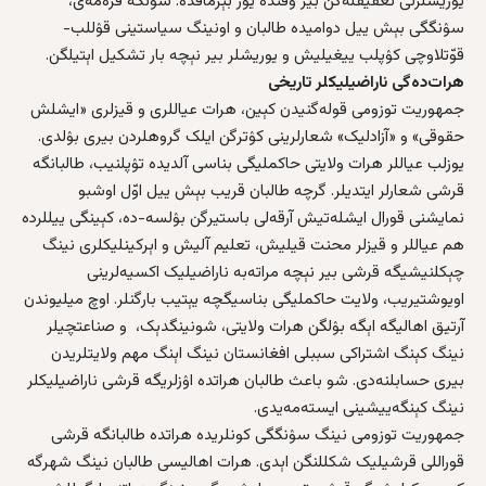
یوریشلرنی تعقیقله‌گن بیر وقتده یوز بېرماقده. شونگه قره‌مه‌ی،
سۉنگگی بېش ییل دوامیده‌ طالبان و اونینگ سیاستینی قۉللب-
قوّتلاوچی کۉپلب ییغیلیش و یوریشلر بیر نېچه‌ بار تشکیل اېتیلگن.
هرات
ده‌گی ناراضیلیکلر تاریخی
جمهوریت‌ توزومی قوله‌گنیدن کېین، هرات عیاللری و قیزلری «ایشلش
حقوقی» و «آزادلیک» شعارلرینی کۉترگن ایلک گروهلردن بیری بۉلدی.
یوزلب عیاللر هرات ولایتی حاکملیگی بناسی آلدیده تۉپلنیب، طالبانگه
قرشی شعارلر ایتدیلر. گرچه طالبان قریب بېش ییل اوّل اوشبو
نمایشنی قورال ایشله‌تیش آرقه‌لی باستیرگن بۉلسه-ده، کېینگی ییللرده
هم عیاللر و قیزلر محنت قیلیش، تعلیم آلیش و اېرکینلیکلری نینگ
چېکلنیشیگه قرشی بیر نېچه‌ مراته‌به ناراضیلیک اکسیه‌لرینی
اویوشتیریب، ولایت حاکملیگی بناسیگچه یېتیب بارگنلر. اوچ میلیوندن
آرتیق اهالیگه اېگه‌ بۉلگن هرات ولایتی، شونینگدېک، و صناعتچیلر
نینگ کېنگ اشتراکی سببلی افغانستان نینگ اېنگ مهم‌ ولایتلریدن
بیری حسابلنه‌دی. شو باعث طالبان هراتده اۉزلریگه قرشی ناراضیلیکلر
نینگ کېنگه‌ییشینی ایسته‌مه‌یدی.
جمهوریت‌ توزومی نینگ سۉنگگی کونلریده هراتده طالبانگه قرشی
قوراللی قرشیلیک شکللنگن اېدی. هرات اهالیسی طالبان نینگ شهرگه