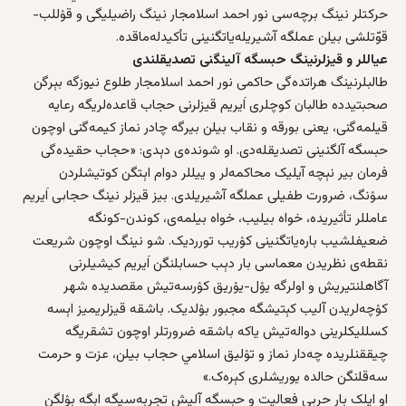
حرکتلر نینگ برچه‌سی نور احمد اسلامجار نینگ راضیلیگی و قۉللب-
قوّتلشی بیلن عملگه آشیریله‌یاتگنینی تأکیدله‌ماقده.
عیاللر و قیزلرنینگ حبسگه آلینگنی تصدیقلندی
طالبلرنینگ هراتده‌گی حاکمی نور احمد اسلامجار طلوع نیوزگه بېرگن
صحبتیدده طالبان کوچلری اَیریم قیزلرنی حجاب قاعده‌لریگه رعایه‌
قیلمه‌گنی، یعنی بورقه و نقاب بیلن بیرگه‌ چا‌در نماز کيمه‌گنی اوچون
حبسگه آلگنینی تصدیقله‌دی. او شونده‌ی دېدی: «حجاب حقیده‌گی
فرمان بیر نېچه‌ آیلیک محاکمه‌لر و ییللر دوام اېتگن کوتیشلردن
سۉنگ، ضرورت طفیلی عملگه آشیریلدی. بیز قیزلر نینگ حجابی اَیریم
عامللر تأثیریده، خواه بیلیب، خواه بیلمه‌ی، کوندن-کونگه
ضعیفلشیب باره‌یاتگنینی کۉریب تورردیک. شو نینگ اوچون شریعت
نقطه‌ی نظریدن معماسی بار دېب حسابلنگن اَیریم کیشیلرنی
آگاهلنتیریش و اولرگه یۉل-یۉریق کۉرسه‌تیش مقصدیده شهر
کۉچه‌لریدن آلیب کېتیشگه مجبور بۉلدیک. باشقه‌ قیزلریمیز اېسه
کسللیکلرینی دواله‌تیش یاکه باشقه‌ ضرورتلر اوچون تشقریگه
چیققنلریده چه‌دار نماز و تۉلیق اسلامي حجاب بیلن، عزت و حرمت
سه‌قلنگن حالده یوریشلری کېره‌ک.»
او ایلک بار حربي فعالیت و حبسگه آلیش تجربه‌سیگه اېگه‌ بۉلگن