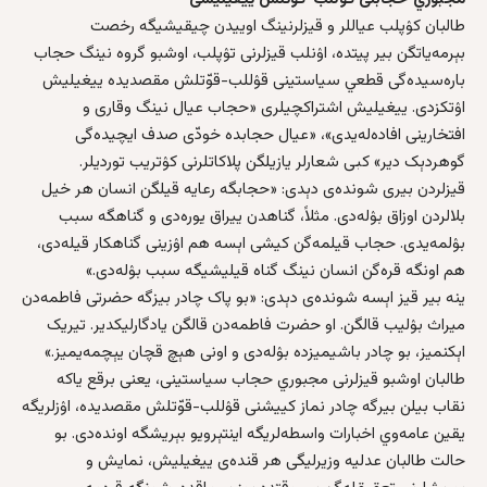
طالبان کۉپلب عیاللر و قیزلرنینگ اوییدن چیقیشیگه رخصت
بېرمه‌یاتگن بیر پیتده، اۉنلب قیزلرنی تۉپلب، اوشبو گروه نینگ حجاب
باره‌سیده‌گی قطعي سیاستینی قۉللب-قوّتلش مقصدیده ییغیلیش
اۉتکزدی. ییغیلیش اشتراکچیلری «حجاب عیال نینگ وقاری و
افتخارینی افاده‌له‌یدی»، «عیال حجابده خودّی صدف ایچیده‌گی
گوهردېک دیر» کبی شعارلر یازیلگن پلاکاتلرنی کۉتریب توردیلر.
قیزلردن بیری شونده‌ی دېدی: «حجابگه رعایه‌ قیلگن انسان هر خیل
بلالردن اوزاق بۉله‌دی. مثلاً، گناهدن ییراق یوره‌دی و گناهگه سبب
بۉلمه‌یدی. حجاب قیلمه‌گن کیشی اېسه هم اۉزینی گناهکار قیله‌دی،
هم اونگه قره‌گن انسان نینگ گناه قیلیشیگه سبب بۉله‌دی.»
ینه‌ بیر قیز اېسه شونده‌ی دېدی: «بو پاک چا‌در بیزگه حضرتی فاطمه‌دن
میراث بۉلیب قالگن. او حضرت فاطمه‌دن قالگن یادگارلیکدیر. تیریک
اېکنمیز، بو چا‌در باشیمیزده بۉله‌دی و اونی هېچ قچان یېچمه‌یمیز.»
طالبان اوشبو قیزلرنی مجبوري حجاب سیاستینی، یعنی برقع یاکه
نقاب بیلن بیرگه‌ چادر نماز کيیشنی قۉللب-قوّتلش مقصدیده، اۉزلریگه
یقین عامه‌وي اخبارات واسطه‌لریگه اینتېرویو بېریشگه اونده‌دی. بو
حالت طالبان عدلیه‌‌ وزیرلیگی هر قنده‌ی ییغیلیش، نمایش و