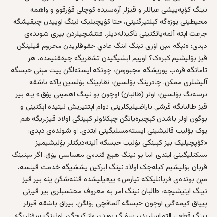
نینگ کۉپه‌ییشی عیاللر و قیزلر آره‌سیده کوچلی قۉرقوو و واهمه‌
محیطینی یوزه‌گه کېلتیرگنینی، حتا کۉپچیلیک نینگ اوییدن چیقیشگه
جرعت اېته آلمه‌یاتگنینی تأکیدله‌دیلر. قتنشچیلردن بیری شونده‌ی
دېدی: «نېگه‌ مېن اۉزی نینگ اېنگ عادي حقوقلریدن محروم قیلینگن
قیز بۉلیشیم کېره‌ک؟ اوییم اېشیگیدن تشقریگه چیققنیمده، هر
تامانگه قره‌ب یوریشگه مجبورمن، چونکه‌ ایسته‌لگن پیت مېنی حبسگه
آلیشلری ممکن. چادرینگ بۉلسین، نقابینگ بۉلسین یاکه باشقه‌
نرسه‌نگ بۉلسین، اولر (طالبان) اوچون بو نینگ اهمیتی یۉق.» ینه‌ بیر
قیز طالبانگه قرشی ناراضیلیکلرینی دوام اېتتیریش نیتیده اېکنینی و
بوگون اولر باشدن کېچیره‌یاتگن چېکلاولر کېینگی اولاد قیزلریگه هم
یوک بۉلیب قالیشینی ایسته‌مسلیگینی ایتدی. او شونده‌ی دېدی:
«کۉپچیلیک بیز کېینگی بۉلیب حبسگه آلینه‌دیگنلر بۉلیشیمیز
ممکنلیگینی ایتدی. اما بو نینگ هېچ قنده‌ی معماسی یۉق. اگر مېنینگ
قربان بۉلیشیم کېله‌جک اولاد نینگ اېرکین یششیگه خدمت قیلسه،
مېن بونده‌ی قربانلیککه تیارمن.» ییغیلیشده قتنه‌شگن ینه‌ بیر قیز
نینگ ایتیشیچه، طالبان نینگ امر به معروف محتسبلری بیر قیزنی
پیپاق کيمه‌گنی اوچون حبسگه آلماقچی بۉلگن، بیراق باشقه‌ قیزلر
نینگ قطعي التماسلریدن سۉنگ بوندن واز کېچگن. اونینگ سۉزلریگه