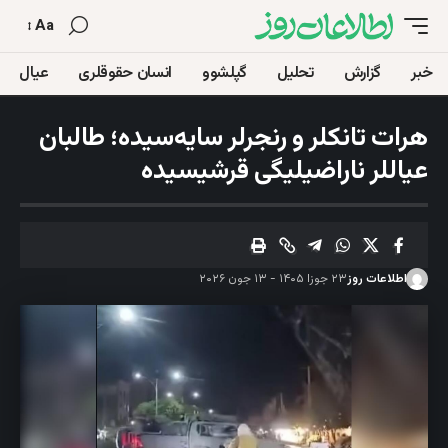
Aa
خبر
گزارش
تحلیل
گپلشوو
انسان حقوقلری
عیال
هرات تانکلر و رنجرلر سایه‌سیده؛ طالبان
عیاللر ناراضیلیگی قرشیسیده
اطلاعات روز
۲۳ جوزا ۱۴۰۵ - ۱۳ جون ۲۰۲۶