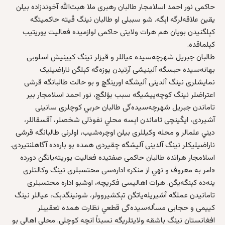
حاکمی نور احمد اسلامجار طالبان رهبری ملا هبت‌الله آخوندزاده بیلن
یقین علاقه‌لرگه اېگه‌. شو سببلی او طالبان نینگ قَیته حاکمیتگه
کېلگنیدن بویان هم هرات ولایتی حاکمی لوازمیده فعالیت یوریتیب
کېلماقده.
طالبان جبریل شهرچه‌سیده عیاللر و قیزلر نینگ کيینیش اسلوبی
بهانه‌سیده حبسگه آلینیشی آرتیدن یوزه‌گه کېلگن ناراضیلیک
نمایشلری نینگ آلدینی آلیشگه اورینگچ و بو حالت طالبانگه قرشی
اعتراضلر نینگ کوچه‌ییشیگه سبب بۉلگچ، نور احمد اسلامجار بیر
تاماندن جبریل شهرچه‌سیده‌گی طالبان حربي کوچلری سانینی
آشیردی، ایکّینچی تاماندن اېسه محلي نفوذلی شخصلر، آقسقاللر،
دیني علمالر و محله‌ وکیللری بیلن اوچره‌شیب، اولرنی طالبانگه قرشی
ناراضیلیکلر نینگ آلدینی آلیشگه چقیردی همده‌ بو باره‌ده آگاهلنتیردی.
اسلامجار هراتده طالبان حاکمی صفتیده فعالیت یوریته‌یاتگن دورده
«امر به معروف و نهي از منکر» اداره‌سی محتسبلری نینگ وکالتلری
ینه‌ده کېنگه‌یگن. هرات اهالیسی فکریچه، اوشبو اداره‌ محتسبلری
تامانیدن عملگه آشیریله‌یاتگن تېکشیروولر، شونینگدېک، عیاللر نینگ
کییمی و حجابی مسأله‌سیده‌گی قطعي نظارت همده‌ تعقیبلر
افغانستان نینگ باشقه‌ ولایتلریگه نسبتاً انچه‌ کوچلی. محلي اهالی بو