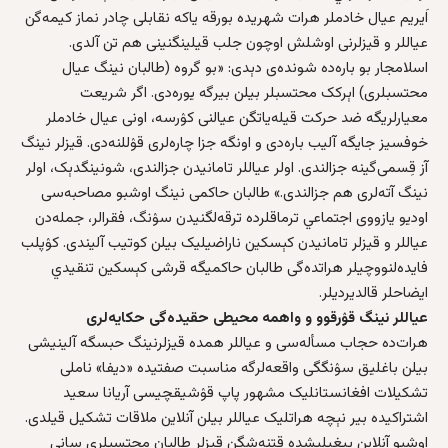
اَیریم عیال خادملر هرات شهریده بورقه یاکه نقابلی چادر نماز کيمه‌گن
عیاللر و قیزلرنی اوشلش اوچون جلب قیلینگنینی هم تن آلدی.
اسلامجار بو باره‌ده شونده‌ی دېدی: «بو گروه (طالبان نینگ عیال
محتسبلری) اېرکک محتسبلر بیلن بیرگه‌ یوره‌دی. اگر شریعت
معیارلریگه ضد حرکت قیله‌یاتگن عیالنی کۉرسه، اونی عیال خادملر
خوفسیز جایگه آلیب باره‌دی و اونگه جزا چاره‌لری قۉللنه‌دی. قیزلر نینگ
آز قِسمی‌گینه جزالندی. اولر عیاللر تامانیدن جزالندی، شونینگدېک، اولر
نینگ آته‌لری هم جزالندی.» طالبان حاکمی نینگ اوشبو مصاحبه‌سی
اودیو یازووی اجتماعي ترماقلرده ترقه‌لگنیدن سۉنگ، فقرالر، جمله‌دن
عیاللر و قیزلر تامانیدن کېسکین ناراضیلیک بیلن کوتیب آلیندی. کۉپلب
فایده‌لنووچیلر هراتده‌گی طالبان حاکمیگه قرشی کېسکین تنقیدي
ایضاحلر قالدیردیلر.
عیاللر نینگ قۉرقوو و واهمه‌ محیطی حقیده‌گی حکایه‌لری
هرات‌ده حجاب مسأله‌سی و عیاللر همده‌ قیزلرنینگ حبسگه آلینیشی
بیلن باغلیق سۉنگگی واقعه‌لرگه مناسبت صفتیده «دیفا» ناملی
تشکیلات افغانستانلیک مشهور پاپ قۉشیقچیسی آریانا سعید
اشتراکیده بیر نېچه‌ هراتلیک عیاللر بیلن آنلا‌ین ملاقات تشکیل قیلدی.
اوشبو آنلا‌ین ییغیلیشده قتنه‌شگن قیزلر طالبان محتسبلری سانی