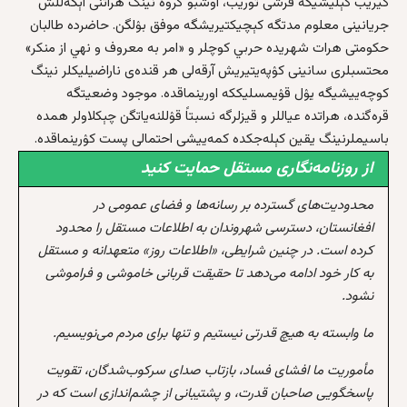
کیریب کېلیشیگه قرشی توریب، اوشبو گروه نینگ هراتنی اېگه‌للش
جریانینی معلوم مدتگه کېچیکتیریشگه موفق بۉلگن. حاضرده طالبان
حکومتی هرات شهریده حربي کوچلر و «امر به معروف و نهي از منکر»
محتسبلری سانینی کۉپه‌یتیریش آرقه‌لی هر قنده‌ی ناراضیلیکلر نینگ
کوچه‌ییشیگه یۉل قۉیمسلیککه اورینماقده. موجود وضعیتگه
قره‌گنده‌‌، هراتده عیاللر و قیزلرگه نسبتاً قۉللنه‌یاتگن چېکلاولر همده‌
باسیملرنینگ یقین کېله‌جکده کمه‌ییشی احتمالی پست کۉرینماقده.
از روزنامه‌نگاری مستقل حمایت کنید
محدودیت‌های گسترده بر رسانه‌ها و فضای عمومی در
افغانستان، دسترسی شهروندان به اطلاعات مستقل را محدود
کرده است. در چنین شرایطی، «اطلاعات روز» متعهدانه و مستقل
به کار خود ادامه می‌دهد تا حقیقت قربانی خاموشی و فراموشی
نشود.
ما وابسته به هیچ قدرتی نیستیم و تنها برای مردم می‌نویسیم.
مأموریت ما افشای فساد، بازتاب صدای سرکوب‌شدگان، تقویت
پاسخگویی صاحبان قدرت، و پشتیبانی از چشم‌اندازی است که در