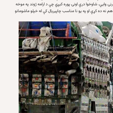
رنۍ وايي، شاوخوا درې اونۍ پوره کیږي چې د ارامه ژوند په موخه
هم نه ده کړې او په یو نا مناسب چاپیریال کې له خپلو ماشومانو