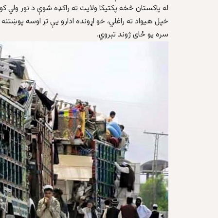
له پاکستان څخه پکتیکا ولایت ته راکډه شوې د نور ولي کو
خپل هیواد ته راغلي، خو اړونده ادارو یې تر اوسه پوښتنه 
سره یو ځای ژوند تېروي.