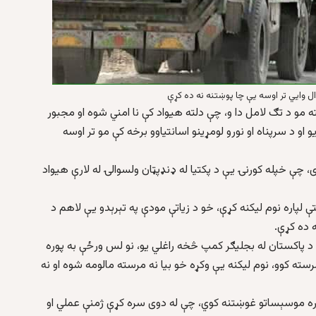
ال وایي تر اوسه یې چا پوښتنه نه ده کړې
ان کې تېر کړل هلته مو د تګ لامل دا و، چې دلته هیواد کې نا امني شوه او مجبور
او د سرپناه او نورو لومړینو اسانتیاوو برخه کې مو تر اوسه
ی، چې خپله کورنۍ یې د پکتیا له ډنډپټان ولسوالۍ له لارې هیواد
لپاره نوم لیکنه کړې، خو د زیاتې مودې په تېرېدو یې لاهم د
ه ده کړې.
 د پاکستان له بجلیګر کمپ څخه راغلي یو، نو لس ورځې به پوره
ته کوو، نوم لیکنه یې وکړه خو بیا نه مرسته مالومه شوه او نه
مکاره موسېساتو غوښتنه کوي، چې له دوی سره کړې ژمنې عملي او