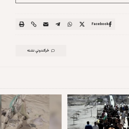
Facebook
څرگندونې نشته