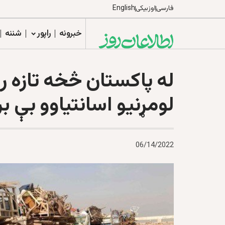
فارسی
اوزبیکی
English
خبرونه
راپور
شننه
له پاکستان څخه تازه را
لومړنیو اسانتیاوو بې 
06/14/2022