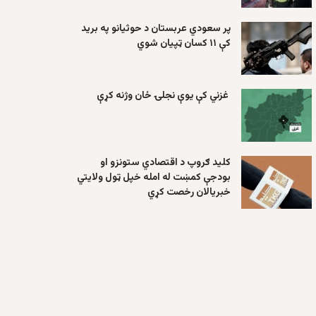
پر سعودي عربستان د حوثیانو په برید
کې ۱۱ کسان ټپیان شوي
غزني کې یوې نجلۍ ځان وژنه کړې
کلید ګروپ د اقتصادي ستونزو او
بودجې کمښت له امله خپل ټول ولایتي
خبریالان رخصت کړي