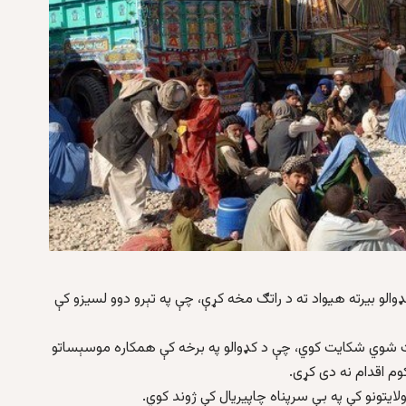
ډوالو بیرته هیواد ته د راتګ مخه کړې، چې په تېرو دوو لسیزو کې
شوي شکایت کوي، چې د کډوالو په برخه کې همکاره موسېساتو
کوم اقدام نه دی کړی.
ایتونو کې په بې سرپناه چاپیریال کې ژوند کوي.