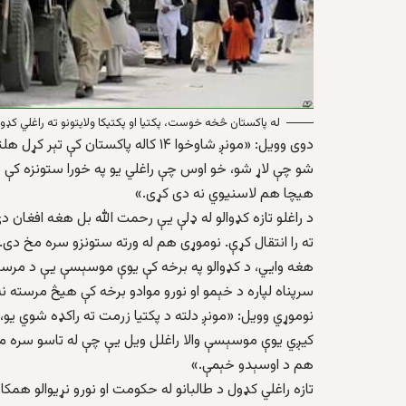
له پاکستان څخه خوست، پکتیا او پکتیکا ولایتونو ته راغلي کډو
دوی وویل: «مونږ شاوخوا ۱۴ کاله پاکست
شو چې لاړ شو، خو اوس چې راغلي یو په خورا ستونزه کې یو 
هیچا هم لاسنیوي نه دی کړی.»
د راغلو تازه کډوالو له ډلې یې رحمت الله بل هغه افغان د
ته را انتقال کړې. نوموړی هم له ورته ستونزو سره مخ دی.
هغه وايي، د کډوالو په برخه کې یوې موسېسې یې د مرستې 
سرپناه لپاره د خېمو او نورو موادو برخه کې هیڅ مرسته ن
نوموړي وویل: «مونږ دلته د پکتیا زرمت ته راکډه شوي یو،
کیږي یوې موسېسې والا راغلل ویل یې چې له تاسو سره مرس
هم د اوسېدو خېمې.»
تازه راغلي کډول د طالبانو له حکومت او نورو نړیوالو ه