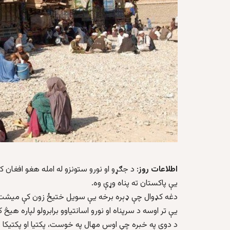
اطلاعات روز
: د جګړو او نورو ستونزو له امله هغو افغان ک
یې پاکستان ته پناه وړې وه.
دغه کډوال چې ډېره برخه یې سویل ختیځ زون کې میشت 
یې تر اوسه د سرپناه او نورو اسانتیاوو برابرولو لپاره هیڅ 
د دوی په خبره چې اوس مهال په خوست، پکتیا او پکتیکا ول