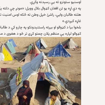
اوسنیو ستونزو ته یې رسېدنه وکړي.
په دې اړه یو تن افغان کډوال بلال وویل: «مونږ چې دلته پ
هلته طالبان وايي، راشئ خپل وطن ته ځکه اوس امنیت تا
غاړه کیږدي.»
بلخوا بیا د کډوالو او بیرته راستنېدونکو په چارو کې د طا
کډوالو لپاره یې منظم پلان چمتو کړی تر څو د هغوی د م