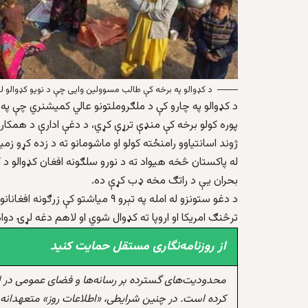
د کډوالو په برخه کې طالب مسوولین وایی چې د نویو کډوالو ل
د کډوالو په چارو کې د ملګروملتونو عالي کمیشنري چې په تې
پوره کولو برخه کې منډې ترړې کړي، د دغې ادارې د همکارۍ 
ژوند اسانتیاوو رامنځته کولو او ماشومانو ته د زده کړو زم
له پاکستان څخه هیواد ته د نورو سلګونه افغان کډوالو د ک
بحران یې د راتګ مخه ډب کړې ده.
د دغو ستونزو له امله په تېرو ۹ میا
ترڅنګ امریکا او اروپا ته کډوال شوي او لاهم دغه لړۍ دوام
از روزنامه‌نگاری مستقل حمایت کنید
محدودیت‌های گسترده بر رسانه‌ها و فضای عمومی در 
کرده است. در چنین شرایطی، «اطلاعات روز» متعهدانه 