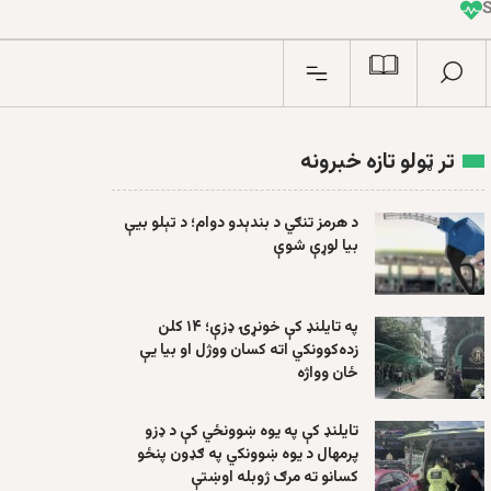
I
n
تر ټولو تازه خبرونه
د هرمز تنګي د بندېدو دوام؛ د تېلو بیې
بیا لوړې شوې
په تایلنډ کې خونړۍ ډزې؛ ۱۴ کلن
زده‌کوونکي اته کسان ووژل او بیا یې
ځان وواژه
تایلنډ کې په یوه ښوونځي کې د ډزو
پرمهال د یوه ښوونکي په ګډون پنځو
کسانو ته مرګ ژوبله اوښتې