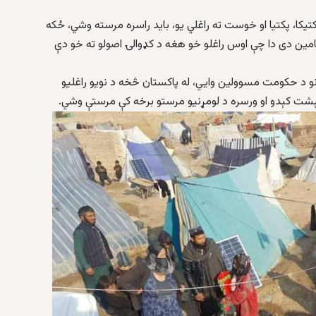
کتیکا، پکتیا او خوست ته راغلي یو، باید راسره مرسته وشي، ځکه
مین دی دا چې اوس راغلو خو هغه د کډوالۍ اصولو ته خو دې
لبانو د حکومت مسوولین وايي، له پاکستان څخه د نویو راغلیو
ېشت کېدو او ورسره د لومړنیو مرستو برخه کې مرستې وشي.