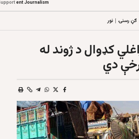
Support
E
t
i
l
a
a
t
r
o
z
d
e
n
e
ګڼ رسنۍ
نور
غلي کډوال د ژوند له
برخې دي