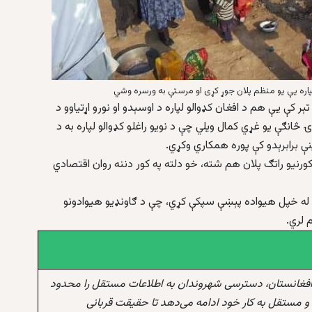
پاره یې یو منظم پلان جوړ کړی او مرستې به ورسره وشي
ر کې یې هم د افغان کډوالو لپاره د اوسېدو او نورو اړتیاوو د
څانګې یو غړي کمال ویلي چې د نویو راغلو کډوالو لپاره به د
ینې برابرېدو کې پوره همکاري وکړي.
ورنیو راتګ پلان هم شته، خو دلته په کور دننه روان اقتصادي
شتو کې زرګونه افغانانو له خپل هیواده پېښې سپکې کړي، چې د ګاونډیو هیوادونو
 لري.
افغانستان، دسترسی شهروندان به اطلاعات مستقل را محدود
و مستقل به کار خود ادامه می‌دهد تا حقیقت قربانی