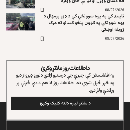
اته کسان ووژل او بیا یې ځان وواژه
08/07/2026
تایلنډ کې په یوه ښوونځي کې د ډزو پرمهال د
یوه ښوونکي په ګډون پنځو کسانو ته مرګ
ژوبله اوښتې
08/07/2026
د اطلاعات روز ملاتړ وکړئ
په افغانستان کې، چیرې چې د رسنیو ازادي د نورو ډېرو ازادیو
په څېر ځپل شوې ده، اطلاعات روز لا هم د دې ځپنې پر
وړاندې ولاړ دی.
د ملاتړ لپاره دلته کلیک وکړئ