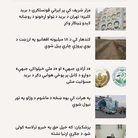
مزار شریف کې پر ایراني قونسلګرۍ د برید
کلیزه؛ تهران د برید د ټولو اړخونو د روښانه
کېدو ټینګار وکړ
کندهار کې د ۱۸ میلیونه افغانیو په ارزښت د
یوې پروژې چارې پیل شوې
«د آزادۍ جبهې» او «د ملي خپلواکۍ جبهې»
دواړو د کابل پر پوځي هوايي ډګر د برید
مسؤلیت منلی
په هرات کې یوه ښځه د ماشوم د وژلو په تور
نیول شوې
پزشکیان: که خپل حق په خبرو ترلاسه کولی
شو، د جګړې اړتیا نشته