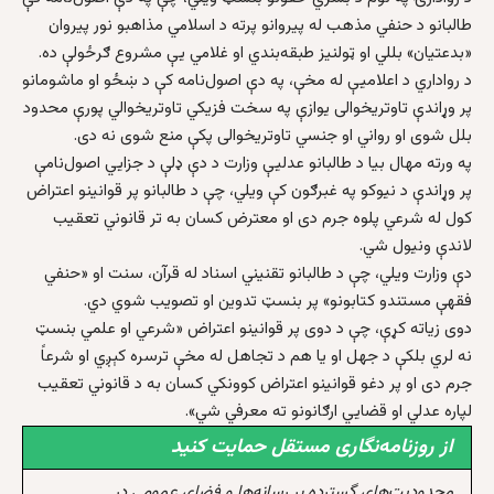
طالبانو د حنفي مذهب له پیروانو پرته د اسلامي مذاهبو نور پیروان
«بدعتيان» بللي او ټولنیز طبقه‌بندي او غلامي یې مشروع ګرځولې ده.
د رواداري د اعلامیې له مخې، په دې اصول‌نامه کې د ښځو او ماشومانو
پر وړاندې تاوتریخوالی یوازې په سخت فزیکي تاوتریخوالي پورې محدود
بلل شوی او رواني او جنسي تاوتریخوالی پکې منع شوی نه دی.
په ورته مهال بیا د طالبانو عدلیې وزارت د دې ډلې د جزايي اصول‌نامې
پر وړاندې د نیوکو په غبرګون کې ویلي، چې د طالبانو پر قوانینو اعتراض
کول له شرعي پلوه جرم دی او معترض کسان به تر قانوني تعقیب
لاندې ونیول شي.
دې وزارت ویلي، چې د طالبانو تقنیني اسناد له قرآن، سنت او «حنفي
فقهې مستندو کتابونو» پر بنسټ تدوین او تصویب شوي دي.
دوی زیاته کړې، چې د دوی پر قوانینو اعتراض «شرعي او علمي بنسټ
نه لري بلکې د جهل او یا هم د تجاهل له مخې ترسره کېږي او شرعاً
جرم دی او پر دغو قوانینو اعتراض کوونکي کسان به د قانوني تعقیب
لپاره عدلي او قضايي ارګانونو ته معرفي شي».
از روزنامه‌نگاری مستقل حمایت کنید
محدودیت‌های گسترده بر رسانه‌ها و فضای عمومی در