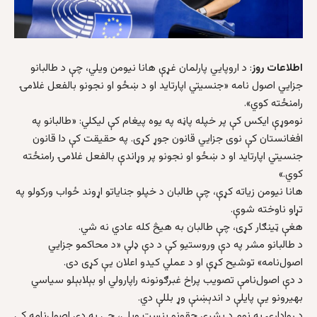
اطلاعات روز
: د اروپايي پارلمان غړې هانا نیومن ویلي، چې د طالبانو
جزایي اصول نامه «جنسیتي اپارتاید او د ښځو او نجونو بالفعل غلامۍ
رامنځته کوي».
نوموړې ایکس کې پر خپله پاڼه په یوه پیغام کې لیکلي: «طالبانو په
افغانستان کې نوی جزایي قانون جوړ کړی. په حقیقت کې دا قانون
جنسیتي اپارتاید او د ښځو او نجونو پر وړاندې بالفعل غلامۍ رامنځته
کوي.»
هانا نیومن زیاته کړې، چې طالبان د خپلو جنایاتو اړوند ځواب ورکولو په
تړاو ناوخته شوې.
هغې ټینګار کړی، چې طالبان به هیڅ کله عادي نه شي.
د طالبانو مشر په دې وروستیو کې د دې ډلې «د محاکمو جزايي
اصول‌نامه» توشیح کړې او د عملي کیدو اعلان یې کړی دی.
د دې اصول‌نامې تصویب پراخ غبرګونونه راپارولي او بېلابېلو سیاسي
بهیرونو یې پایلې د اندېښنې وړ بللې دي.
د روادارۍ په نوم د بشري حقونو بنسټ ویلي، چې په دې اصول‌نامه کې