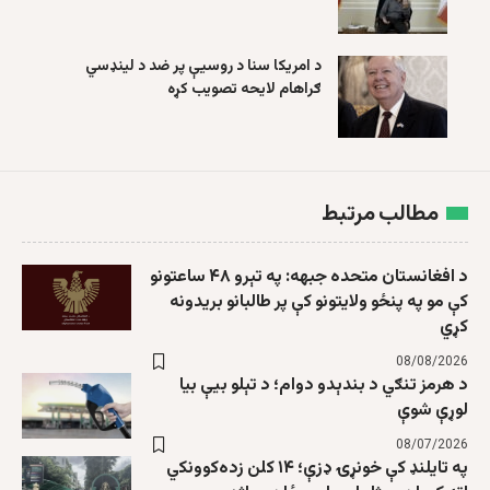
د امریکا سنا د روسیې پر ضد د لینډسي
ګراهام لایحه تصویب کړه
مطالب مرتبط
د افغانستان متحده جبهه: په تېرو ۴۸ ساعتونو
کې مو په پنځو ولایتونو کې پر طالبانو بریدونه
کړي
08/08/2026
د هرمز تنګي د بندېدو دوام؛ د تېلو بیې بیا
لوړې شوې
08/07/2026
په تایلنډ کې خونړۍ ډزې؛ ۱۴ کلن زده‌کوونکي