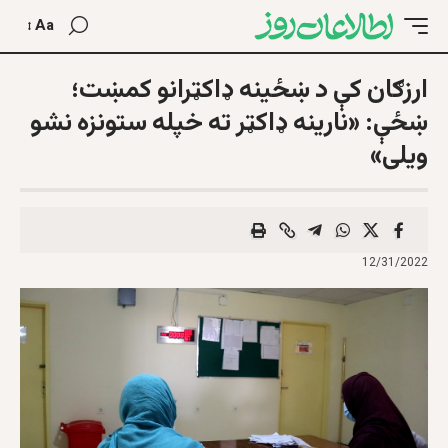
Aa
ارزګان کې د ښځینه ډاکټرانو کمښت؛
ښځې: «نارینه ډاکټر ته خپله ستونزه نشو
ویلی»
12/31/2022