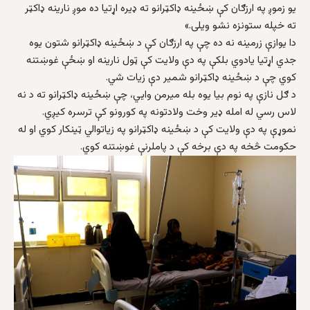
يو زموږ په ارزګان کې ښځینه ډاکټرانو ته ډیره اړتیا ده موږ نارینه ډاکټر
ته خپله ستونزه نشو ویلی.»
دا يوازې زرمينه نه ده چې په ارزګان کې د ښځينه ډاکټرانو شتون يوه
جدي اړتيا يادوي بلکې په دې ولايت کې ټول نارينه او ښځې غوښتنه
کوي چې د ښځينه ډاکټرانو شمير دې زيات شي.
د ګل نازې په نوم بیا یوه بله ميرمن وايي، چې ښځينه ډاکټرانو ته د نه
لاس رسي له امله ډير وخت ولادتونه په کورونو کې ترسره کيږي.
نموړې په دې ولایت کې د ښځینه ډاکټرانو په زیاتوالي ټینکار کوي او له
حکومت څخه په دې برخه کې د پاملرنې غوښتنه کوي.