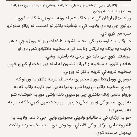
ارزګانیان وایي، تر هغې چې خپلې ښځینه ناروغانې تر مرکزه رسوي نو زیاتره
وخت ژوند له لاسه ورکوي.
ورته مهال ارزګان کې عام خلک هم له ورته ستونزې شکايت کوي او
زياتوي چې په دې ولايت کې د ښځينه ډاکټرانو کمښت له زياتو ستونزو
سره مخ کړي دي.
د ارزګان يوه اوسيدونکي محمد اشرف اطلاعات روز ته وويل، چې د هر
ولايت په پرتله په ارزګان ولايت کې د ښځينه ډاکټرانو کمی دی او
غوښتنه کوي چې باید دې برخې ته پاملرنه وشي.
هغه زیاتوي، د ښځينه ډاکټرانو نشتون له امله ډير وخت اړ کېږي خپلې
ښځینه ناروغانې نارينه ډاکټر ته ورولي.
نوموړي وویل:«دا موږ د مجبورۍ په خاطر نارينه ډاکټر ته ورولو که
چيرې ښځينه ډاکټرانې پیدا شي نو بیا به يې موږ نارينه ډاکټر ته نه
ورولو داسې زنانه ډاکټرې چې پوهيږي دلته راشي موږ به خوشاله شو
په لېرې سيمو کې زموږ ښځې د زيږون پر وخت مړې کېږي ځکه ښار ته
نه رارسیږي.»
خو په ارزګان کې د طالبانو ولايتي مسولين وايي، چې د دغه ولایت په
۵۶ روغتيايي مرکزونو کې قابیلې موجودې دي او د ښځو سره د ولادت
پرمهال مرسته کوي.