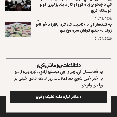
کې د ښځو پر زده کړو او کار د بندیز لېرې کولو
غوښتنه کړې
01/26/2026
په کندهار کې د «ټابلیټ کا» ګرم بازار؛ د ځوانانو
ژوند له جدي ګواښ سره مخ دی
01/24/2026
د اطلاعات روز ملاتړ وکړئ
په افغانستان کې، چیرې چې د رسنیو ازادي د نورو ډېرو ازادیو
په څېر ځپل شوې ده، اطلاعات روز لا هم د دې ځپنې پر
وړاندې ولاړ دی.
د ملاتړ لپاره دلته کلیک وکړئ