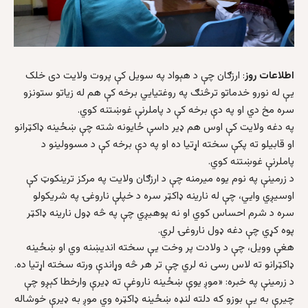
اطلاعات روز
: ارزګان چې د هېواد په سویل کې پروت ولايت دی خلک
يې له نورو خدماتو ترڅنګ په روغتيايي برخه کې هم له زياتو ستونزو
سره مخ دي او په دې برخه کې د پاملرنې غوښتنه کوي.
په دغه ولايت کې اوس هم ډير داسې ځايونه شته چې ښځينه ډاکټرانو
او قابيلو ته پکې سخته اړتيا ده او په دې برخه کې د مسوولينو د
پاملرنې غوښتنه کوي.
د زرمينې په نوم یوه میرمنه چې د ارزګان ولايت په مرکز ترينکوټ کې
اوسيږي وايي، چې له نارينه ډاکټر سره د خپلې ناروغۍ په شريکولو
سره د شرم احساس کوي او نه پوهيږي چې په څه ډول نارينه ډاکټر
پوه کړي چې دغه ډول ناروغۍ لري.
هغې وويل، چې د ولادت پر وخت يې سخته انديښنه وي او ښځينه
ډاکټرانو ته لاس رسی نه لري چې تر هر څه وړاندې ورته سخته اړتیا ده.
د زرمینې په خبره: «موږ یوې ښځینه ناروغې ته ډیرې وارخطا کېږو چې
چيرې به يې بوزو که دلته لنډه ښځينه ډاکټره وي موږ به ډيرې خوشاله