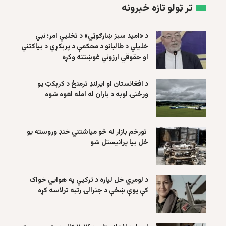
تر ټولو تازه خبرونه
د «امید سبز ښارګوټي» د تخلیې امر؛ نبي
خلیلي د طالبانو د محکمې د پرېکړې د بیاکتنې
او حقوقي ارزونې غوښتنه وکړه
د افغانستان او ایرلنډ ترمنځ د کرېکټ یو
ورځنۍ لوبه د باران له امله لغوه شوه
تورخم بازار له څو میاشتني ځنډ وروسته یو
ځل بیا پرانیستل شو
د لومړي ځل لپاره د ترکیې په هوايي ځواک
کې یوې ښځې د جنرالۍ رتبه ترلاسه کړه