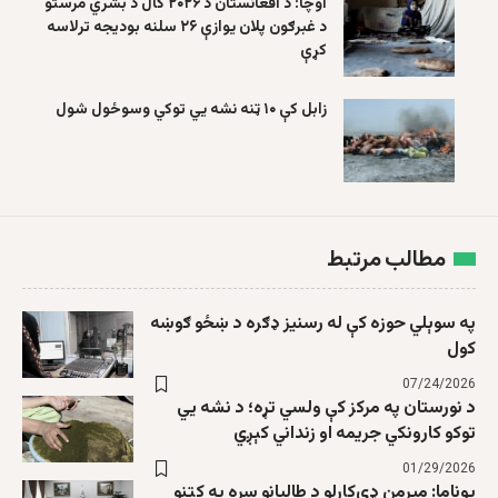
اوچا: د افغانستان د ۲۰۲۶ کال د بشري مرستو
د غبرګون پلان یوازې ۲۶ سلنه بودیجه ترلاسه
کړې
زابل کې ۱۰ ټنه نشه یي توکي وسوځول شول
مطالب مرتبط
په سوېلي حوزه کې له رسنیز ډګره د ښځو ګوښه
کول
07/24/2026
د نورستان په مرکز کې ولسي تړه؛ د نشه يي
توکو کارونکي جریمه او زنداني کېږي
01/29/2026
یوناما: میرمن ډي‌کارلو د طالبانو سره په کتنو