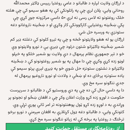
د ارزګان ولايت لپاره د طالبانو د عامې روغتيا ریيس ډاکټر محمدالله
روحاني وايي، پلان لري چې په راتلونکي کې په هغو سيمو کې چې هلته
خلک روغتونو ته لاس رسی نه لري ۵۰ داسې مرکزونه جوړ کړي چې
پکې ښځينه روغتيايي کارکوونکې کار وکړي او د ښځينه ناروغانو دغه
ستونزې به ورسره حل شي.
ارزګان یو له هغو ولایتونو څخه و چې په تېرو کلونو کې دغلته ډير کم
شمير ښځينه ډاکټرانو شتون درلود چې ډيرې يې د نورو ولايتونو وې
خو د تېر جمهوري نظام پرمهال د دې ولايت يو شمير خلکو په خپلو
لوڼو زده کړې وکړې چې دا مهال په یو شمیر روغتونونو کې د ښځینه
ډاکټرانو د نشتون ستونزه حل شوې خو په ډیری لېرې پرتو سیمو کې
یاده ستونزه پرځای ده او ښځې د ولادت او نورو ناروغیو پرمهال له
جدي ننګونو سره مخ وي.
دا په داسې حال کې ده چې په دې وروستیو کې د طالبانو د سرپرست
حکومت د لوړو زده کړو وزارت اعلان وکړ چې د افغان ښځو او نجونو پر
وړاندې به د لوړو زده کړو ټول پوهنتونونه تر امر ثاني پورې تړلې وي.
کتونکي وايي، د طالبانو دغه ډول کړنلارې به افغان مېرمنې د نورو برخو
ترڅنګ د روغتیا په برخه کې له زیاتو ننګونو سره مخ کړي.
از روزنامه‌نگاری مستقل حمایت کنید