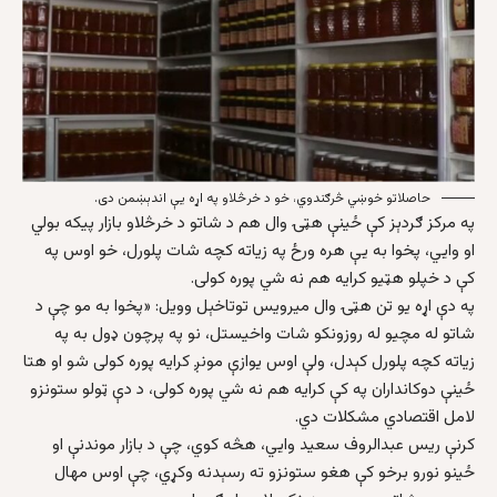
حاصلاتو خوښي څرګندوي، خو د خرڅلاو په اړه یې اندېښمن دی.
په مرکز ګردېز کې ځینې هټۍ وال هم د شاتو د خرڅلاو بازار پیکه بولي
او وايي، پخوا به یې هره ورځ په زیاته کچه شات پلورل، خو اوس په
کې د خپلو هټیو کرایه هم نه شي پوره کولی.
په دې اړه یو تن هټۍ وال میرویس توتاخېل وویل: «پخوا به مو چې د
شاتو له مچیو له روزونکو شات واخیستل، نو په پرچون ډول به په
زیاته کچه پلورل کېدل، ولې اوس یوازې مونږ کرایه پوره کولی شو او هتا
ځینې دوکانداران په کې کرایه هم نه شي پوره کولی، د دې ټولو ستونزو
لامل اقتصادي مشکلات دي.
کرنې ریس عبدالروف سعید وايي، هڅه کوي، چې د بازار موندنې او
ځینو نورو برخو کې هغو ستونزو ته رسېدنه وکړي، چې اوس مهال