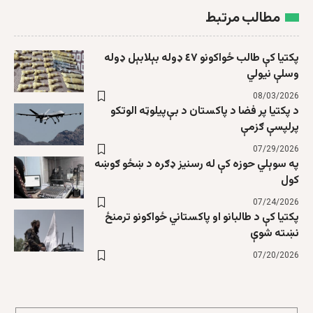
مطالب مرتبط
پکتیا کې طالب ځواکونو ٤٧ ډوله بېلابېل ډوله
وسلې نیولي
08/03/2026
د پکتیا پر فضا د پاکستان د بې‌پيلوټه الوتکو
پرلپسې ګزمې
07/29/2026
په سوېلي حوزه کې له رسنیز ډګره د ښځو ګوښه
کول
07/24/2026
پکتیا کې د طالبانو او پاکستاني ځواکونو ترمنځ
نښته شوې
07/20/2026