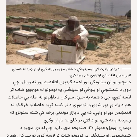
د پکتیا ولایت ګڼ اوسېدونکي د شاتو مچیو روزنه کوي او تر ډېره له همدې
لارې خپلې اقتصادي اړتیاوې هم پوره کوي.
د مچیو یو تن ساتونکي نور احمد ګردېزي اطلاعات روز ته وویل، چې
دوی د شمشوبې او پلوڅې او سینځلې په نومونو له موچویو شات تر
لاسه کوي، چې د هغه په خبره، سږ کال د بارانونو له امله یې حاصلات
هم د پام وړ ډېر شوي و، نوموړی د تر لاسه کړیو حاصلاتو خرڅلاو ته
اندېښمن دی او وايي، که یې د بازار موندنې برخه کې شته ستونزو ته
رسېدنه و نه شي، نو د ګټې پر ځای به تاوان وکړي.
نوموړي وویل: «مونږ ۱۳۰ صندوقه مچۍ لرو، چې له دې مچیو د
شمشموبې او سینځلې په نومونو شات تر لاسه کوو، نو سږ کال هم د