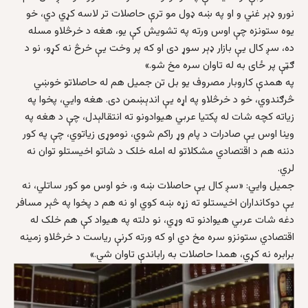
نورو ډېر غني و او په ښه ډول مو ترې حاصلات تر لاسه کړي دي، خو
یوه ستونزه چې اوس ورته په تشویش کې یو، هغه د خرڅلاو مسله
ده، سږ کال یې بازار ډېر سوړ دی او که پر وخت یې خرڅ نه کړو، نو د
ګټې پر ځای به له تاوان سره مخ شو.»
په همدې کاروبار مصروف یو بل تن جمیل هم له حاصلاتو خوښي
څرګندوي، خو د خرڅلاو په اړه یې اندېښمن دی. هغه وايي، پخوا په
زیاته کچه شات له پکتیا عربي هیوادونو ته انتقالېدل، چې د هغه په
وینا اوس یې صادرات د پام وړ راکم شوي، نوموړی زیاتوي، چې په کور
دننه هم د اقتصادي مشکلاتو له امله خلک د شاتو اخیستلو توان نه
لري.
جمیل وايي: «سږ کال یې حاصلات ښه و، خو اوس مو کور ساتلي، نه
یې دوکانداران اخیستلو ته زړه ښه کوي او نه هم د پخوا په څېر مسافر
دغه شات عربي هیوادنو ته وړي، نو دلته په هیواد کې هم خلک له
اقتصادي ستونزو سره مخ دي او که ورته کرنې ریاست د خرڅلاو زمینه
برابره نه کړي، همدا حاصلات به راباندې تاوان شي.»