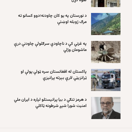
لغوه کړل
د نورستان په یو کان چاودنه؛دوو کسانو ته
مرګ ژوبله اوښتې
په غزني کې د ناچاودې سرګلولې چاودنې درې
ماشومان وژلي
پاکستان له افغانستان سره ټولې پولې او
ټرانزیټي لارې بېرته پرانیزي
د هرمز تنګي د بیا پرانیستلو لپاره د ایران ملي
امنیت شورا شپږ شرطونه ټاکلي