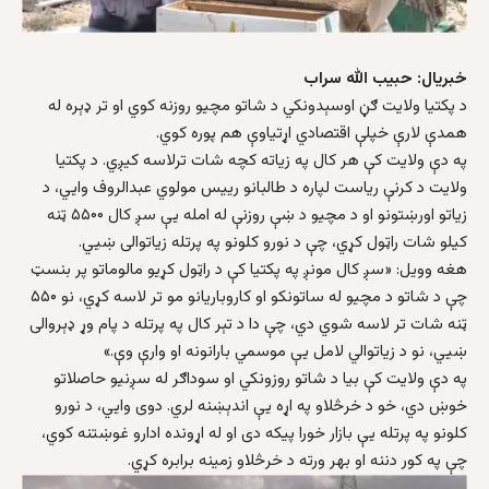
خبریال: حبیب الله سراب
د پکتیا ولایت ګڼ اوسېدونکي د شاتو مچیو روزنه کوي او تر ډېره له
همدې لارې خپلې اقتصادي اړتیاوې هم پوره کوي.
په دې ولایت کې هر کال په زیاته کچه شات ترلاسه کیږي. د پکتیا
ولایت د کرنې ریاست لپاره د طالبانو رییس مولوي عبدالروف وايي، د
زیاتو اورښتونو او د مچیو د ښې روزنې له امله یې سږ کال ۵۵۰۰ ټنه
کیلو شات راټول کړي، چې د نورو کلونو په پرتله زیاتوالی ښيي.
هغه وویل: «سږ کال مونږ په پکتیا کې د راټول کړیو مالوماتو پر بنسټ
چې د شاتو د مچیو له ساتونکو او کاروباریانو مو تر لاسه کړي، نو ۵۵۰
ټنه شات تر لاسه شوي دي، چې دا د تېر کال په پرتله د پام وړ ډېروالی
ښيي، نو د زیاتوالي لامل یې موسمي بارانونه او وارې وې.»
په دې ولایت کې بیا د شاتو روزونکي او سوداګر له سږنیو حاصلاتو
خوښ دي، خو د خرڅلاو په اړه یې اندېښنه لري. دوی وايي، د نورو
کلونو په پرتله یې بازار خورا پیکه دی او له اړونده ادارو غوښتنه کوي،
چې په کور دننه او بهر ورته د خرڅلاو زمینه برابره کړي.