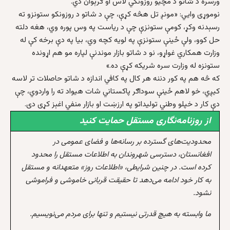
ورسره د شاتو د مچیو روزونکي لاس او ګرېوان دي.
نوموړی وايي: «مونږ تل هڅه کړې، چې د شاتو د روزونکو ستونزو ته
رسېدنه وکړ، کومې ستونزې چې د ریاست په وس پوره وي، هغه دلته
حل کوو، ولې ځینې ستونزې په لویه کچه وي، بیا په دې برخه کې له
وزارت همکاري غواړو، نو د شاتو بازار موندنې لپاره مو هم اړونده
ستونزه له وزارت سره شریکه کړې ده.»
که څه هم په کور دننه هر کال په کافي اندازه د شاتو حاصلات تر لاسه
کیږي، خو لاهم ځینې سوداګر پاکستاني شات هیواد ته را واردوي، چې
دې کار د خپلو وطني تولیداتو په ارزښت او بازار منفي اغېز کړی دی.
از روزنامه‌نگاری مستقل حمایت کنید
محدودیت‌های گسترده بر رسانه‌ها و فضای عمومی در
افغانستان، دسترسی شهروندان به اطلاعات مستقل را محدود
کرده است. در چنین شرایطی، «اطلاعات روز» متعهدانه و مستقل
به کار خود ادامه می‌دهد تا حقیقت قربانی خاموشی و فراموشی
نشود.
ما وابسته به هیچ قدرتی نیستیم و تنها برای مردم می‌نویسیم.