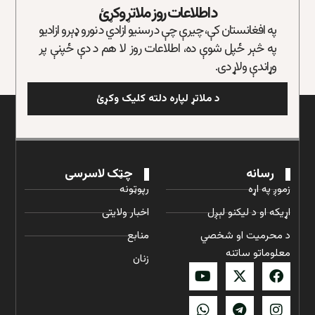
د اطلاعات روز ملاتړ وکړئ
په افغانستان کې، چیرې چې د رسنیو ازادي د نورو ډېرو ازادیو
په څېر ځپل شوې ده، اطلاعات روز لا هم د دې ځپنې پر
وړاندې ولاړ دی.
د ملاتړ لپاره دلته کلیک وکړئ
رسانه
چټک لاسرسی
زموږ په اړه
رپوټونه
اړیکه او د لیکنو لېږل
اخبار ولایتی
د محرمیت او شخصي
منابع
معلوماتو ساتنه
زنان