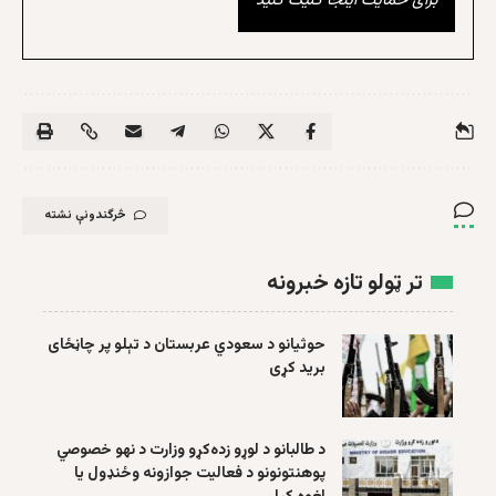
برای حمایت اینجا کلیک کنید
څرگندونې نشته
تر ټولو تازه خبرونه
حوثیانو د سعودي عربستان د تېلو پر چاڼځای
برید کړی
د طالبانو د لوړو زده‌کړو وزارت د نهو خصوصي
پوهنتونونو د فعالیت جوازونه وځنډول یا