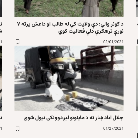
 هدفي وژنو ۵
د کونړ والي: دې ولایت کې له طالب او داعش پرته ۷
ن
نورې ترهګرې ډلې فعالیت کوي
ش
21
02/01/2021
جلال اباد ښار ته د ماینونو لېږدوونکی نیول شوی
ن
21
01/27/2021