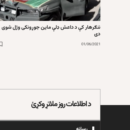
ننګرهار کې د داعش ډلې ماین جوړونکی وژل شوی
دی
01/06/2021
د اطلاعات روز ملاتړ وکړئ
رسانه