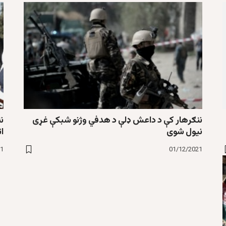
ننګرهار کې د داعش ډلې د هدفي وژنو شبکې غړی
نیول شوی
ا
21
01/12/2021