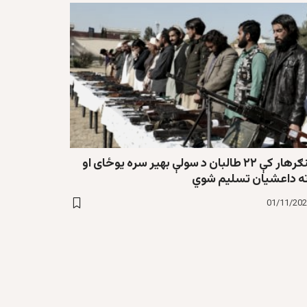
ننګرهار کې ۲۲ طالبان د سولې بهیر سره یوځای او
ته داعشیان تسلیم شوي
01/11/20