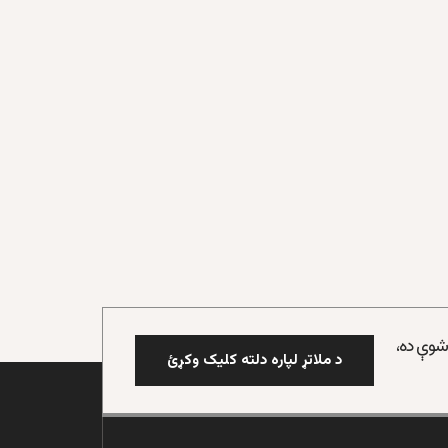
 شوې ده،
د ملاتړ لپاره دلته کلیک وکړئ