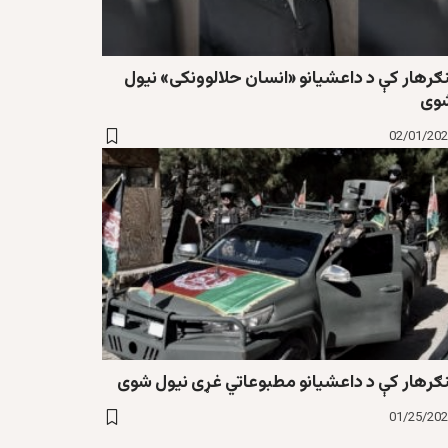
نګرهار کې د داعشیانو «انسان حلالوونکی» نیول
وی
02/01/20
نګرهار کې د داعشیانو مطبوعاتي غړی نیول شوی
01/25/20