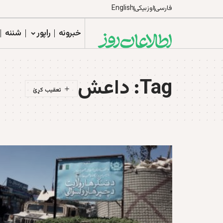
فارسی
اوزبیکی
English
خبرونه
راپور
شننه
Tag:
داعش