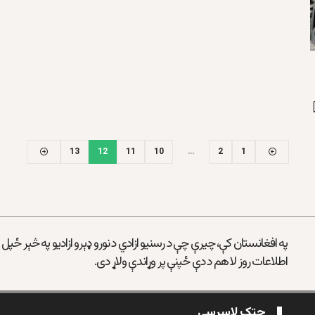
13
12
11
10
…
2
1
په افغانستان کې، چیرې چې د رسنیو ازادي د نورو ډېرو ازادیو په څېر ځپل
اطلاعات روز لا هم د دې ځپنې پر وړاندې ولاړ دی.
چټک لاسرسی