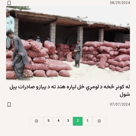
08/29/2024
له کونړ څخه د لومړي ځل لپاره هند ته د پیازو صادرات پېل
شول
07/07/2024
5
4
3
2
1