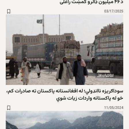
د ۴۶ میلیون ډالرو کمښت راغلی
03/17/2025
سوداګریزه ناانډولي؛ له افغانستانه پاکستان ته صادرات کم،
خو له پاکستانه واردات زیات شوي
11/05/2024