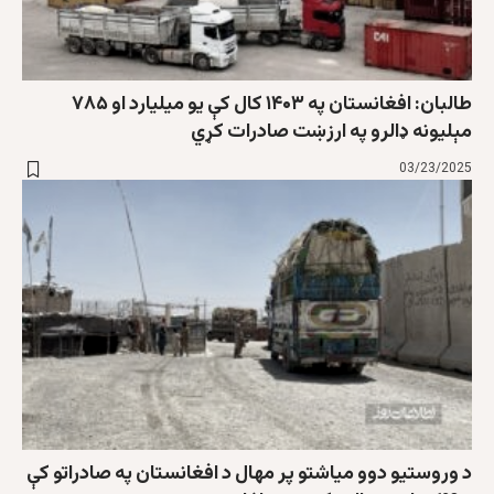
طالبان: افغانستان په ۱۴۰۳ کال کې یو میلیارد او ۷۸۵
مېلیونه ډالرو په ارزښت صادرات کړي
03/23/2025
د وروستیو دوو میاشتو پر مهال د افغانستان په صادراتو کې