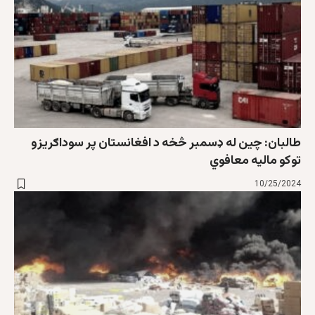
طالبان: چین له ډسمبر څخه د افغانستان پر سوداګریزو
توکو مالیه معافوي
10/25/2024