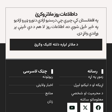
د اطلاعات روز ملاتړ وکړئ
په افغانستان کې، چیرې چې د رسنیو ازادي د نورو ډېرو ازادیو
په څېر ځپل شوې ده، اطلاعات روز لا هم د دې ځپنې پر
وړاندې ولاړ دی.
د ملاتړ لپاره دلته کلیک وکړئ
رسانه
چټک لاسرسی
زموږ په اړه
رپوټونه
اړیکه او د لیکنو لېږل
اخبار ولایتی
د محرمیت او شخصي
منابع
معلوماتو ساتنه
زنان