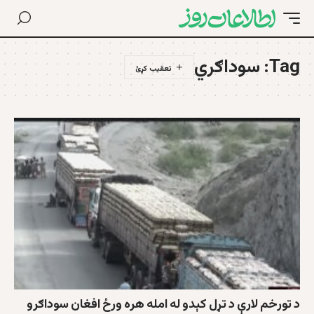
Tag:
سوداګري
د تورخم لارې د تړل کېدو له امله هره ورځ افغان سوداګرو