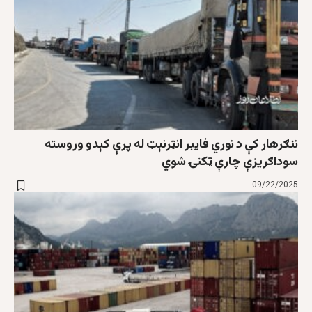
ننګرهار کې د نوري فایبر انټرنېټ له پرې کېدو وروسته
سوداګریزې چارې ټکنۍ شوي
09/22/2025