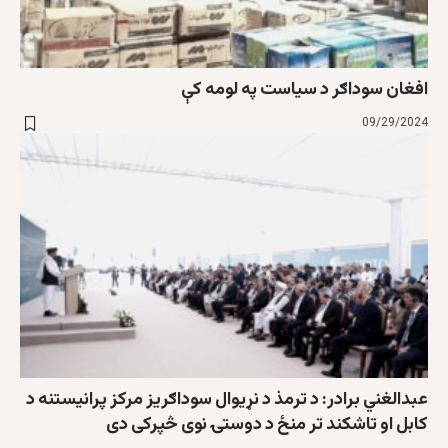
افغان سوداګر د سیاست په لومه کې
09/29/2024
عبدالغني برادر: د ترمذ د نړیوال سوداګریز مرکز پرانیستنه د
کابل او تاشکند تر منځ د دوستۍ نوی څپرکی دی