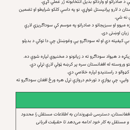
 صادراتو او وارداتو بدیل انتخابونه ژر عملي کړي.
ستان د لارو پرانیستل غواړي، نو په داسې کلکو شرایطو او تضمین
 نه شي.
زه میوو او سبزیجاتو د صادراتو په موسم کې سوداګریزې لارې
 زیان اوښتی دی.
ې کیفیته دي او له سوداګرو یې وغوښتل چې دا توکي د بدیلو
یکړه د هیواد سوداګرو ته د زیانونو د مخنیوي لپاره شوې ده.
و وروسته له افغانستان سره پر کرښه ټولې لارې تړلې دي.
ډوالو د راستنیدو لپاره خلاصې دي.
وایي، چې یوازې د تورخم دروازې تړل هره ورځ افغان سوداګرو ته
افغانستان، دسترسی شهروندان به اطلاعات مستقل را محدود
و مستقل به کار خود ادامه می‌دهد تا حقیقت قربانی