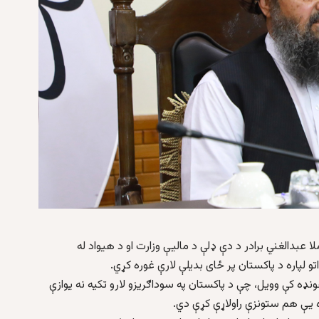
لا عبدالغني برادر د دې ډلې د مالیې وزارت او د هیواد له
و لپاره د پاکستان پر ځای بدیلې لارې غوره کړي.
) په کابل کې په یوه غونډه کې وویل، چې د پاکستان په سوداګریزو لارو تکیه نه یوازې
ره یې هم ستونزې راولاړې کړې دي.