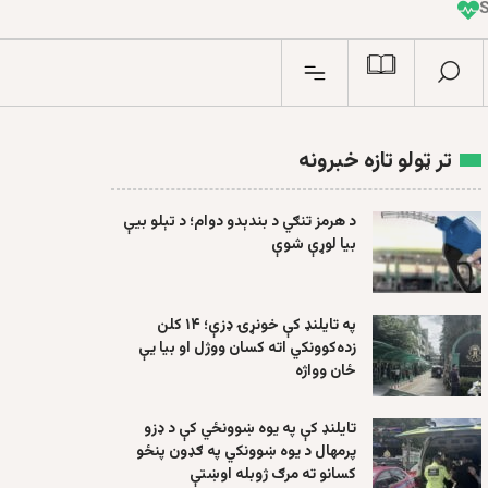
I
n
تر ټولو تازه خبرونه
د هرمز تنګي د بندېدو دوام؛ د تېلو بیې
بیا لوړې شوې
په تایلنډ کې خونړۍ ډزې؛ ۱۴ کلن
زده‌کوونکي اته کسان ووژل او بیا یې
ځان وواژه
تایلنډ کې په یوه ښوونځي کې د ډزو
پرمهال د یوه ښوونکي په ګډون پنځو
کسانو ته مرګ ژوبله اوښتې