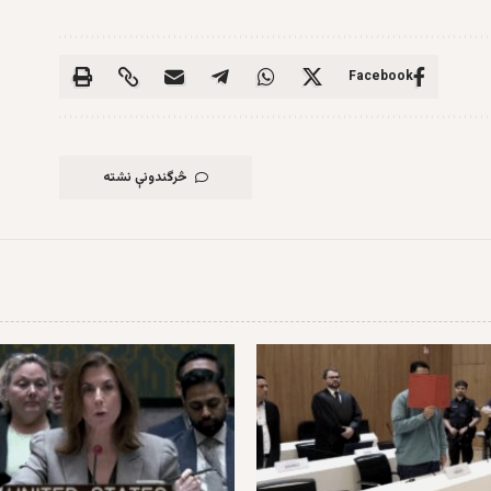
Facebook
څرگندونې نشته