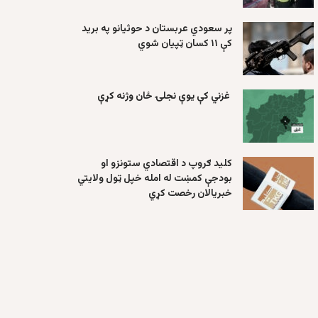
پر سعودي عربستان د حوثیانو په برید
کې ۱۱ کسان ټپیان شوي
غزني کې یوې نجلۍ ځان وژنه کړې
کلید ګروپ د اقتصادي ستونزو او
بودجې کمښت له امله خپل ټول ولایتي
خبریالان رخصت کړي