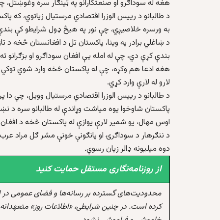
هغه له سوداګرو او صنعتکارانو په ټینګار سره وغوښتل، چې د
د طالبانو د رییس الوزرا اقتصادي مرستیال زیاتوي، که پاک
به ورسره خلاصیږي، چې نور په هیڅ ډول شرایطو کې بندې
د ښاغلي برادر په وینا، پاکستان تل د افغانستان څخه د تا
بندې کړې دي، چې له امله یې افغان سوداګرو او بزګرانو ته
هغه ادعا هم وکړه، چې له پاکستان څخه وارد شوي توکي ب
لارو له لارې وارد کړي.
د طالبانو د رییس الوزرا اقتصادي مرستیال وویل، چې دا پر
پاکستان شاوخوا یوه میاشت وړاندې له طالبانو سره د نښت
اوس مهال، یو شمیر لارې یوازې له پاکستان څخه د افغان ک
د ننګرهار د سوداګرۍ او پانګونې خونې مشر ګل مراد عرب 
دوه میلیونه ډالر زیان رسوي.
از روزنامه‌نگاری مستقل حمایت کنید
محدودیت‌های گسترده بر رسانه‌ها و فضای عمومی در 
کرده است. در چنین شرایطی، «اطلاعات روز» متعهدانه 