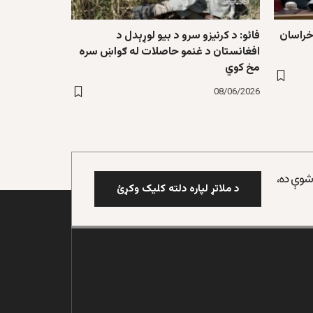
خراسان
فائو: د کرنیزو سرو د بیو لوړېدل د
افغانستان د غنمو حاصلات له ګواښ سره
مخ کوي
08/06/2026
 شوې ده،
د ملاتړ لپاره دلته کلیک وکړئ