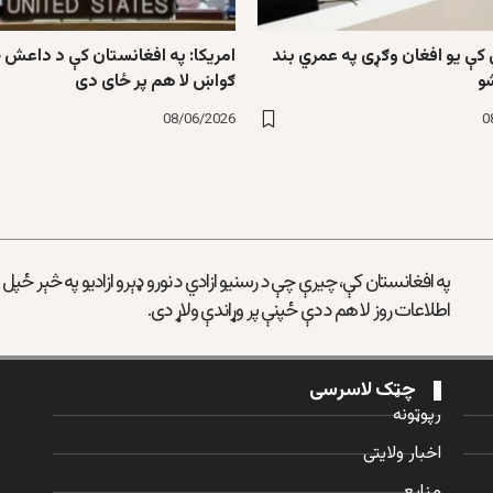
کې یو افغان وګړی په عمري بند
امریکا: په افغانستان کې د داعش 
و
ګواښ لا هم پر ځای دی
08/06/2026
0
په افغانستان کې، چیرې چې د رسنیو ازادي د نورو ډېرو ازادیو په څېر ځپل
اطلاعات روز لا هم د دې ځپنې پر وړاندې ولاړ دی.
چټک لاسرسی
رپوټونه
اخبار ولایتی
منابع