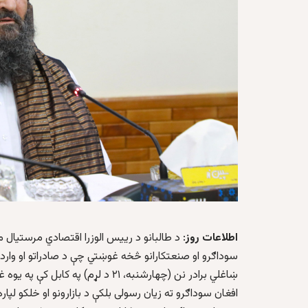
اطلاعات روز
: د طالبانو د رییس الوزرا اقتصادي مرستیال م
سوداګرو او صنعتکارانو څخه غوښتي چې د صادراتو او واردات
ښاغلي برادر نن (چهارشنبه، ۲۱ د لړم
افغان سوداګرو ته زیان رسولی بلکې د بازارونو او خلکو لپا