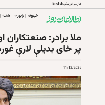
فارسی
اوزبیکی
English
خبرونه
راپور
شننه
ملا برادر: صنعتکاران ا
پر ځای بدیلې لارې غور
11/12/2025