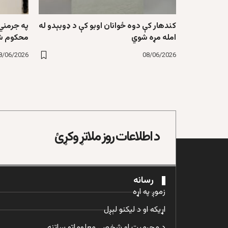
کندهار کې دوه ځوانان اوبو کې د ډوبېدو له
په جرمني 
امله مړه شوي
محکوم ش
8/06/2026
08/06/2026
د اطلاعات روز ملاتړ وکړئ
رسانه
زموږ په اړه
اړیکه او د لیکنو لېږل
د محرمیت او شخصي معلوماتو ساتنه