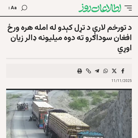
Aa
د تورخم لارې د تړل کېدو له امله هره ورځ
افغان سوداګرو ته دوه میلیونه ډالر زیان
اوړي
11/11/2025