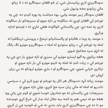
سوداګریزې لارې پرانېستل شي، تر څو افغان سوداګرو ته د لا زیاتو
مالي زیانونو مخه ونیول شي.
افغان سوداګر زبیر مومند وایي، یوه میاشت په پوره کېدو ده، چې په
تورخم کې افغان لوري ته سلګونه پر تازه مېوو او سبزیجاتو بار سلګونه
لارۍ په تمه دي، چې پاکستاني ځواکونه هغې غاړې ته د اوښتو اجازه
ورکړي.
د مومند په وینا د طالبانو او پاکستانیانو ترمنځ د وروستۍ ترینګلتیا له
امله په تورخم کې د زیاتو ستونزو له امله د سوداګریزو موټرو تګ راتګ
له کړاو سره مخامخ شوی.
هغه زیاتوي په ګڼو ایسارو موټرو کې سبزي او تازه مېوې بار دي چې په
تورخم کې د زیات ځنډ له امله په ځينو موټرو کې بار تازه مېوې او
ترکارۍ خرابې شوې، چې سوداګرو او د باري موټرو لرونکو ته یې زیان
اړولی دی.
مومند زیاته کړه: «سوداګر هر کال په تورخم او نورو لارو کې د سیاسي
ناندریو له امله له مالي زیان سره مخ کېږي، ټولې تازه مېوې او
سبزیجات چې پاکستان ته مو صادرول خوسا شوي او کوم چې پاتې وو؛
هغه مو له نیمې هم په کمه بیه جلال اباد ښار کې خرڅ کړي غوښتنه
مو دا ده چې سوداګریزې لارې باید بندې نه شي او څومره چې ژر کېږي