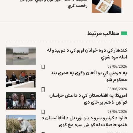
رخصت کړي
مطالب مرتبط
کندهار کې دوه ځوانان اوبو کې د ډوبېدو له
امله مړه شوي
08/06/2026
په جرمني کې یو افغان وګړی په عمري بند
محکوم شو
08/06/2026
امریکا: په افغانستان کې د داعش خراسان
ګواښ لا هم پر ځای دی
08/06/2026
فائو: د کرنیزو سرو د بیو لوړېدل د افغانستان د
غنمو حاصلات له ګواښ سره مخ کوي