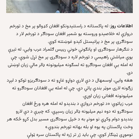
اطلاعات روز
: له پاکستانه د راستنېدونکو افغان کډوالو پر مخ د تورخم
دروازې له خلاصېدو وروسته یو شمېر افغان سوداګر د تورخم لار د
سوداګرۍ پر مخ د پرانېستل کېدو غوښتنه کوي.
د ننګرهار سوداګرۍ او پانګونې خونې ریيس ګلمراد عرب وایي، له تېرې
یوې میاشتې راهیسې د تورخم لاره د سوداګرۍ پر مخ تړل شوې، چې
له امله یې افغان سوداګرو ته لسګونه میلیونونه ډالر مالي زیان اوښتی
دی.
هغه وايي، اوسمهال د دې لارې دواړو غاړو ته د سوداګریزو توکو د لېږد
زرګونه لارۍ موټر بندې پاتي دي، چې له امله یې افغانان سوداګرو ته
میلیونونه افغانۍ زیان اوړي.
عرب زیاتوي: «د تورخم دروازې د بندېدو له امله هره ورځ افغان
سوداګرو ته دوه نیم میلیونه ډالر زیان رسېږي، که چېرې د دې لارو
بندېدو دوام وکړي نو مونږ به د خپل سوداګرۍ مسیر بدل کړو ځکه هر
وخت پاکستان په یوه او بله بهانه تورخم بندوي.»
نوموړی ټينګار کوي، چې باید ژر تر ژره له پاکستان سره ټولې