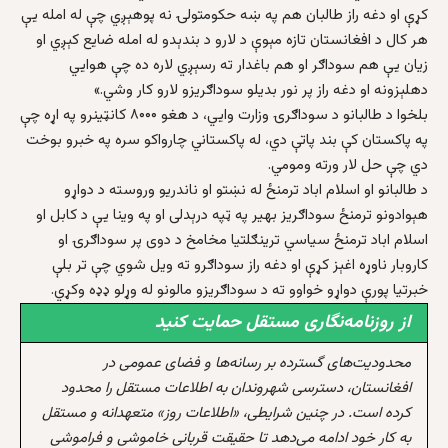
کړې او دغه راز طالبان هم په ښه حکومتولۍ نه پوهېږي چې له امله یې
هر کال د افغانستان تازه مېوې د لارو د بندېدو له امله ضایع کېږي او
زیان یې هم سوداګر او هم باغدار ته رسېږي لاره ده چې هوایي
دهلېزونه او دغه راز پر نور بدیلو سوداګریزو لارو کار وشي.»
بلخوا د طالبانو د سوداګرۍ وزارت وایي، د هغو ۸۰۰۰ کانټینرو په اړه چې
په پاکستان کې بند پاتې دي، له پاکستاني چارواکو سره په خبرو بوخت
دي چې حل لار ورته ومومي.
د طالبانو او اسلام اباد ترمنځ له نښتو او ناندریو وروسته د دواړو
هېوادونو ترمنځ سوداګریز بهیر په ټپه درېدلی او په وینا یې د کابل او
اسلام اباد ترمنځ سیاسي ترینګلتیا مخامخ د دوی پر سوداګرۍ او
کاروبار ناوړه اغېز کړې او دغه راز سوداګرو ته ویل شوي چې تر بلې
خبرتیا پورې دواړو خواوو ته د سوداګریزو مالونو له وړلو ډډه وکړي.
از روزنامه‌نگاری مستقل حمایت کنید
محدودیت‌های گسترده بر رسانه‌ها و فضای عمومی در
افغانستان، دسترسی شهروندان به اطلاعات مستقل را محدود
کرده است. در چنین شرایطی، «اطلاعات روز» متعهدانه و مستقل
به کار خود ادامه می‌دهد تا حقیقت قربانی خاموشی و فراموشی