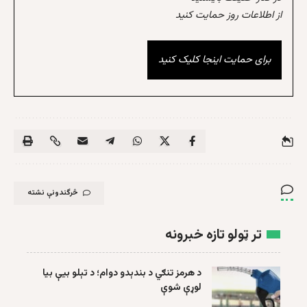
از اطلاعات روز حمایت کنید
برای حمایت اینجا کلیک کنید
څرگندونې نشته
تر ټولو تازه خبرونه
د هرمز تنګي د بندېدو دوام؛ د تېلو بیې بیا
لوړې شوې