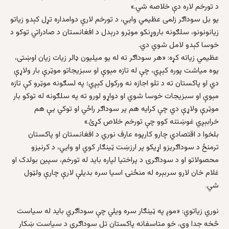
د تورخم لاره دې خلاصه شي.»
یو بل سوداګر زلمی عظیمي وایي، د تورخم لارې دوامداره تړل کېدو زیاتو
زیانونونو، سلګونه باروړنکو موټرو درېدل د افغانستان د صادراتي توکو د
خوسا کېدو لامل شوي دي.
عظیمي زیاته کړه: «هر سوداګر ته له یو میلیون ډالر زیات زیان اوښتی،
یوه میاشت پوره کېږي، چې له تازه مېوې او سبزیجاتو موټرې بار ولاړې
دي او پاکستان ته د تلو اجازه نه ورکول کېږي؛ په لسګونه موټرو کې تازه
مېوې او سبزیجات خوسا شوي او دواړو لورو ته په سلګونه له توکو بار
موټرې ولاړې دي چې کرایه هم پر سوداګر راځي او توکي یې هم
خرابېږي غوښتنه کوو چې تورخم خلاص کړئ.»
بلخوا د اقتصادي چارو کارپوه عارف نوري د افغانستان او پاکستان
ترمنځ د سوداګریزو اړیکو پر ارزښت ټینګار کوي او وایي، د کرنیزو
محصولاتو او د سوداګرۍ د پراختیا لپاره باید له تورخم، سپین بولدک او
غلام خان لارو سربېره له منځنۍ اسیا سره بدیلې لارې چارې ولټول
شي.
نوري زیاتوي: «موږ په ټینګار سره ویلي چې سوداګري باید له سیاست
څخه جدا وي، خو متاسفانه پاکستان تل سوداګري د سیاست ښکار