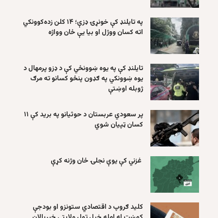
په تایلنډ کې خونړۍ ډزې؛ ۱۴ کلن زده‌کوونکي
اته کسان ووژل او بیا یې ځان وواژه
تایلنډ کې په یوه ښوونځي کې د ډزو پرمهال د
یوه ښوونکي په ګډون پنځو کسانو ته مرګ
ژوبله اوښتې
پر سعودي عربستان د حوثیانو په برید کې ۱۱
کسان ټپیان شوي
غزني کې یوې نجلۍ ځان وژنه کړې
کلید ګروپ د اقتصادي ستونزو او بودجې
کمښت له امله خپل ټول ولایتي خبریالان