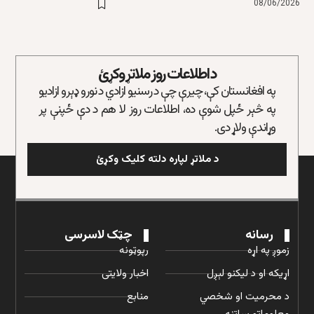
08/06/2026
د اطلاعات روز ملاتړ وکړئ
په افغانستان کې، چیرې چې د رسنیو ازادي د نورو ډېرو ازادیو
په څېر ځپل شوې ده، اطلاعات روز لا هم د دې ځپنې پر
وړاندې ولاړ دی.
د ملاتړ لپاره دلته کلیک وکړئ
رسانه
چټک لاسرسی
زموږ په اړه
رپوټونه
اړیکه او د لیکنو لېږل
اخبار ولایتی
د محرمیت او شخصي
منابع