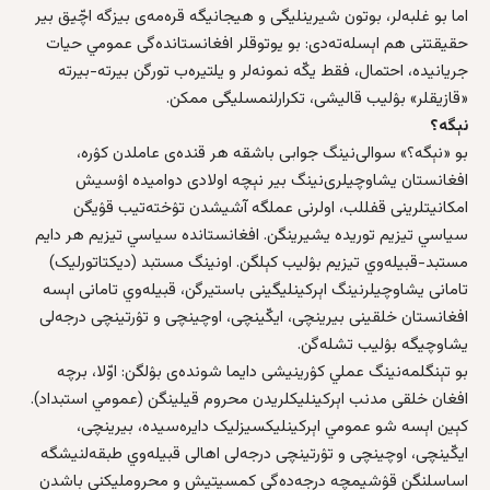
اما بو غلبه‌لر، بوتون شیرینلیگی و هیجانیگه قره‌مه‌ی بیزگه اچّیق بیر
حقیقتنی هم اېسله‌ته‌دی: بو یوتوقلر افغانستانده‌گی عمومي حیات
جریانیده، احتمال، فقط یکّه‌ نمونه‌لر و یلتیره‌ب تورگن بیرته‌-بیرته‌
«قازیقلر» بۉلیب قالیشی، تکرارلنمسلیگی ممکن.
نېگه‌؟
بو «نېگه‌؟» سوالی‌نینگ جوابی باشقه‌ هر قنده‌ی عاملدن کۉره‌،
افغانستان یشاوچیلری‌نینگ بیر نېچه‌ اولادی دوامیده‌ اۉسیش
امکانیتلرینی قفللب، اولرنی عملگه آشیشدن تۉخته‌تیب قۉیگن
سیاسي تیزیم توریده یشیرینگن. افغانستانده سیاسي تیزیم هر دایم
مستبد-قبیله‌وي تیزیم بۉلیب کېلگن. اونینگ مستبد (دیکتاتورلیک)
تامانی یشاوچیلرنینگ اېرکینلیگینی باستیرگن، قبیله‌وي تامانی اېسه
افغانستان خلقینی بیرینچی، ایکّینچی، اوچینچی و تۉرتینچی درجه‌لی
یشاوچیگه بۉلیب تشله‌گن.
بو تېنگلمه‌‌نینگ عملي کۉرینیشی دایما شونده‌ی بۉلگن: اوّلا، برچه‌
افغان خلقی مدنب اېرکینلیکلریدن محروم قیلینگن (عمومي استبداد).
کېین اېسه شو عمومي اېرکینلیکسیزلیک دایره‌سیده، بیرینچی،
ایکّینچی، اوچینچی و تۉرتینچی درجه‌لی اهالی قبیله‌وي طبقه‌لنیشگه
اساسلنگن قۉشیمچه‌ درجه‌ده‌گی کمسیتیش و محروملیکنی باشدن