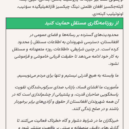
کېله‌جکسیز افغان ظلمتی نینگ چېکسیز قارانغیلیگیده سۉنیب،
اونوتیلیب کېته‌دی.
از روزنامه‌نگاری مستقل حمایت کنید
محدودیت‌های گسترده بر رسانه‌ها و فضای عمومی در
افغانستان، دسترسی شهروندان به اطلاعات مستقل را محدود
کرده است. در چنین شرایطی، «اطلاعات روز» متعهدانه و مستقل
به کار خود ادامه می‌دهد تا حقیقت قربانی خاموشی و فراموشی
نشود.
ما وابسته به هیچ قدرتی نیستیم و تنها برای مردم می‌نویسیم.
مأموریت ما افشای فساد، بازتاب صدای سرکوب‌شدگان، تقویت
پاسخگویی صاحبان قدرت، و پشتیبانی از چشم‌اندازی است که در
آن همه شهروندان افغانستان از حقوق و آزادی‌های برابر برخوردار
باشند و در صلح زندگی کنند.
خبرنگاران ما در شرایط دشوار و گاه خطرناک فعالیت می‌کنند تا
گزارش‌های دقیق، منصفانه و مبتنی بر واقعیت منتشر شود و