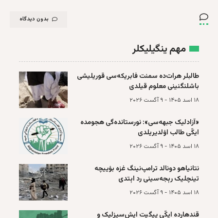
بدون دیدگاه
مهم ینگیلیکلر
طالبلر هرات‌ده سمنت فابریکه‌سی قوریلیشی
باشلنگنینی معلوم قیلدی
۱۸ اسد ۱۴۰۵ - ۹ آگست ۲۰۲۶
«آزادلیک جبهه‌سی»: نورستانده‌گی هجومده
ایکّی طالب اۉلدیریلدی
۱۸ اسد ۱۴۰۵ - ۹ آگست ۲۰۲۶
نتانیاهو دونا‌لد ترا‌مپ‌نینگ غزه بۉییچه‌
تینچلیک رېجه‌سینی رد اېتدی
۱۸ اسد ۱۴۰۵ - ۹ آگست ۲۰۲۶
قند‌هارده ایکّی ییگیت ایش‌سیزلیک و