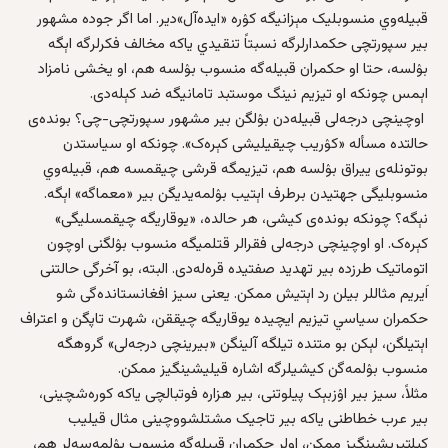
قبیله‌وي منسوبلیک مېزانیگه کۉره‌ «ایده‌آل»دیر. اما اگر جوده‌ مشهور
بیر سپورتچی حکمدارلرگه نسبتاً تنقیدي یاکه مخالف فکرلرگه اېگه‌
بۉلسه، حتا او حکمران قبیله‌گه منسوب بۉلسه هم، او یخشی نامزاد
اېمس چونکه‌ او تیزیم نینگ موستبد تامانیگه ضد کېله‌دی.
اوچینچی درجه‌لی قبیله‌دن بۉلگن بیر مشهور سپورتچی-چی؟ بونده‌ی
حالتده مسأله‌ «کۉریب چیقیلیشی کېره‌ک». چونکه‌ او سیاستدن
بوتونله‌ی ییراق بۉلسه هم، تیزیمگه قرشی چیقمسه‌ هم، قبیله‌وي
منسوبلیگی جهتیدن برطرف اېتیب بۉلمه‌یدیگن بیر «معماگه» اېگه‌.
نېگه‌؟ چونکه‌ بونده‌ی کیشی، هر حالده، «یوقاریگه چیقمسلیگی»
کېره‌ک. او اوچینچی درجه‌لی فقرالر قتلمیگه منسوب بۉلگنی اوچون
اتوماتیک طرزده بیر تهدید صفتیده قره‌له‌دی. البته‌‌، بو آخرگی حالتنی
اَیریم مثاللر بیلن رد اېتیش ممکن. یعنی سیز افغانستانده‌گی شو
حکمران سیاسي تیزیم ایچیده یوقاریگه چیققن، شهرت تاپگن و اعتراف
اېتیلگن، لېکن بو متنده تیلگه آلینگن «بیرینچی درجه‌لی» گروهگه
منسوب بۉلمه‌گن کیشیلرگه اشاره‌ قیلیشینگیز ممکن.
مثلاً، سیز بیر اۉزبېک پیلوتنی، بیر هزاره فوتبالچی یاکه کوره‌شچینی،
بیر عرب خطاطنی یاکه بیر تاجیک مشتلشووچینی مثال قیلیب
کېلتیریشینگیز ممکن، اولر حکمران قبیله‌گه منسوب بۉلمه‌سه‌لر هم،