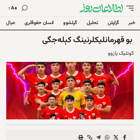
Aa
خبر
گزارش
تحلیل
گپلشوو
انسان حقوقلری
عیال
بو قهرمانلیکلرنینگ کېله‌جگی
کونلیک یازوو