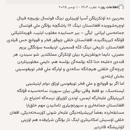
اطلاعات روز
۱۰ عقرب ۱۴۰۴ - ۱ نومبر ۲۰۲۵
بحرېین ده اۉتکزیلگن آسیا اۉیینلری نینگ فوتسال بۉییچه‌ فینال
اوچره‌شوویده افغانستان نینگ ۱۷ یاشگچه بۉلگن ملي فوتسا‌ل
جماعه‌سی ایراننی ایکّی – بیر حسابیده مغلوب اېتیب، قهرمانلیکنی
قۉلگه کیریتگنیده، افغانستان خلقی چوقور فخر و قووانچ حس قیلدی.
افغانستان، تاریخی نینگ کتّه‌ قِسمینی، اینیقسه‌ سۉنگگی یریم
عصرنی، دایما «یوتقزیش» بیلن اۉتکزگن مملکتدیر. شو سببدن، هر
قنده‌ی «غلبه‌» حتا کتّه‌ بۉلمه‌گن بۉلسه هم، دایمي مغلوبیتلردن
چرچه‌گن خلقنی هیجانگه ساله‌دی و اولرگه ملي فخر تویغوسینی
بخش اېته‌دی.
اما اگر بو قووانچ و ملي فخر تویغوسی اوزاق دوام اېتیشینی
ایسته‌سک، بو فقط وقتی-وقتی بیلن سپورت ساحه‌سیده قۉلگه
کیریتیلگن غلبه‌لرگه اېمس، اوندن کۉپراق نرسه‌گه احتیاج بار.
افغانستان جماعه‌لری و سپورتچیلری تامانیدن مهم‌ خلق‌ارا
مسابقه‌لرده بعضاً اېریشیله‌دیگن غلبه‌لر شونی کۉرسه‌ته‌دیکی، افغان
خلقی اۉسیش امکانیتلری اېنگ تار بۉلگن شرایطده هم اۉزینی
کۉتریشگه قادردیر.