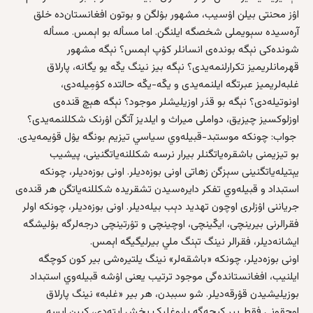
اۉز محنتی بیلن اۉسیب، مشهور بۉلگن و بوتون افغانستان‌ده خلق
آره‌سیده سېویملی شخصگه ایلنگن. اما مسأله‌ بو اېمس. مسأله‌
شونده‌کی نېگه‌ بونده‌ی انسانلر کۉپ اېمس؟ نېگه‌ مشهور
قهرمانلریمیز تکرارلنمه‌یدی؟ نېگه‌ بیز نینگ یکّه ‌یو یگانه‌، پارلاق
غلبه‌لریمیز عبرتگه ایلنمه‌یدی و یکّه‌-یکّه‌ حالتده کۉمِیله‌دی،
اونوتیله‌دی؟ نېگه‌ بو قدَر اوزیلیشلر موجود؟ نېگه‌ هېچ قنده‌ی
اوزلوکسیز چیزیق، دواملی میراث و ایلدیز آتگن اۉرنک شکللنمه‌یدی؟
جواب: چونکه‌ موستبد-قبیله‌وي سیاسي تیزیم بونگه یۉل قۉیمه‌یدی.
بو تیزیمنی باشقره‌یاتگنلر بیرار نرسه‌ شکللنه‌یاتگنینی، پیشیب
یېتیله‌یاتگنینی سېزگن زهاتی اونی بوزه‌دیلر. اونی بوزه‌دیلر، چونکه‌
استبداد و قبیله‌وي تفکر دایره‌سیدن تشقریده شکللنه‌یاتگن هر قنده‌ی
جریاننی اۉزلری اوچون تهدید دېب بیله‌دیلر. اونی بوزه‌دیلر، چونکه‌ اولر
فقرالرنی بیرینچی، ایکّینچی، اوچینچی و تۉرتینچی درجه‌لرگه بۉلیشگه
ایشانه‌دیلر، فقرالر نینگ تېنگ ملي بیرلیگیگه اېمس.
اونی بوزه‌دیلر، چونکه‌ «باشقه‌لر» نینگ یلتیره‌شی بیر کون کوچگه
ایلنیب، افغانستانده‌گی موجود ترتیب یعنی اۉشه‌ قبیله‌وي استبداد
بوزیلیشیدن قۉرقه‌دیلر. شو سببدن، هر بیر «غلبه‌» نینگ پارلاق
اوچقونی فقط بیر کېچه‌گه یاروغلیک بخش اېته‌دی، کېین اېسه