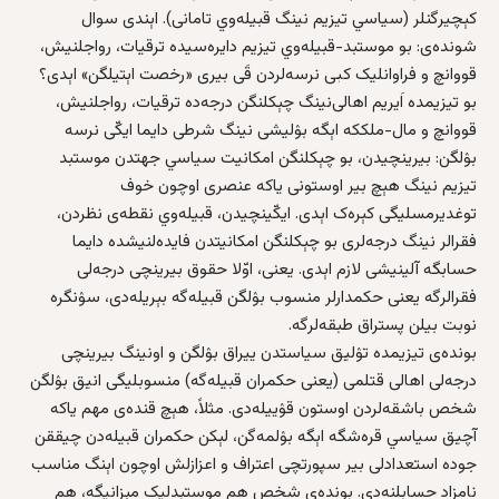
کېچیرگنلر (سیاسي تیزیم نینگ قبیله‌وي تامانی). اېندی سوال
شونده‌ی: بو موستبد-قبیله‌وي تیزیم دایره‌سیده ترقیات، رواجلنیش،
قووانچ و فراوانلیک کبی نرسه‌لردن قَی بیری «رخصت اېتیلگن» اېدی؟
بو تیزیمده اَیریم اهالی‌نینگ چېکلنگن درجه‌ده ترقیات، رواجلنیش،
قووانچ و مال-ملککه اېگه‌ بۉلیشی نینگ شرطی دایما ایکّی نرسه‌
بۉلگن: بیرینچیدن، بو چېکلنگن امکانیت سیاسي جهتدن موستبد
تیزیم نینگ هېچ بیر اوستونی یاکه عنصری اوچون خوف
توغدیرمسلیگی کېره‌ک اېدی. ایکّینچیدن، قبیله‌وي نقطه‌ی نظردن،
فقرالر نینگ درجه‌لری بو چېکلنگن امکانیتدن فایده‌لنیشده دایما
حسابگه آلینیشی لازم اېدی. یعنی، اوّلا حقوق بیرینچی درجه‌لی
فقرالرگه یعنی حکمدارلر منسوب بۉلگن قبیله‌گه بېریله‌دی، سۉنگره‌
نوبت بیلن پستراق طبقه‌لرگه.
بونده‌ی تیزیمده تۉلیق سیاستدن ییراق بۉلگن و اونینگ بیرینچی
درجه‌لی اهالی قتلمی (یعنی حکمران قبیله‌گه) منسوبلیگی انیق بۉلگن
شخص باشقه‌لردن اوستون قۉییله‌دی. مثلاً، هېچ قنده‌ی مهم‌ یاکه
آچیق سیاسي قره‌شگه اېگه‌ بۉلمه‌گن، لېکن حکمران قبیله‌دن چیققن
جوده‌ استعدادلی بیر سپورتچی اعتراف و اعزازلش اوچون اېنگ مناسب
نامزاد حسابلنه‌دی. بونده‌ی شخص هم موستبدلیک مېزانیگه، هم