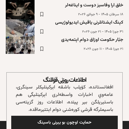
خلق ارا وفاسیز دوست و ایناغه‌لر
۱۸ سرطان ۱۴۰۵ - ۹ جولای ۲۰۲۶
کېنگ ایشتانلرنی یاقیش ایدیولوژیسی
۳۱ جوزا ۱۴۰۵ - ۲۱ جون ۲۰۲۶
جبّار حکومت اوزاق دوام اېتمه‌یدی
۲۱ جوزا ۱۴۰۵ - ۱۱ جون ۲۰۲۶
اطلاعات روزنی قۉللنگ
افغانستانده، کۉپلب باشقه‌ اېرکینلیکلر سینگری،
عامه‌وي اخبارات واسطه‌لری اېرکینلیگی هم
باستیریلگن بیر پیتده، اطلاعات روز گزیته‌سی
باسیملرگه قرشی کوره‌شنی دوام اېتتیرماقده.
حمایت اوچون بو یېرنی باسینگ