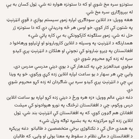
ستونزو سره مخ شوې او که دا ستونزه هواره نه شي، ټول کسان به یې
له بېروزګارۍ سره مخ شي.
هغه وویل: «د انلاین سوداګرۍ لپاره زموږ سیستم یوازې د قوي انټرنېټ
په شتون کې کار کوي، خو اوس هر څه ودریدلي دي که دا ستونزه ژر
حل نه شي، زموږ سلګونه کارکوونکي به بې کاره پاتې شي.»
همدارنګه د انټرنېټ په وسیله د انلاين کاروبارونو او اړتياوو ورهاخوا د
افغانستان په ډيرو ښارونو کې نجونې او هلکان د انټرنېټ پرې کیدو
سره له زده کړو محروم شوي دي.
مولوي عبدالعزیز چې په کندهار کې د يوې دیني مدرسي مدرس دی،
وایي چې هر سهار د یو ساعت لپاره انلاین زده کړې ورکوي، خو په وینا
یې چې د انټرنېټ پرې کیدو سره یې شاګردان له زده کړو محروم شوي
دي.
دغه دیني عالم وویل: «زه هره ورځ د ديني زده کړو لپاره یو ساعت انلاین
درس ورکوم، چې د افغانستان ترڅنګ په نورو هېوادونو کې میشت
افغانان هم ګډون کوي، که په افغانستان کې انټرنېټ بند شي، ټول
انلاین زده کړو مرکزونه به په بشپړه توګه وتړل شي.»
په همدې حال کې د تکنالوژۍ برخې متخصصين د طالبانو دغه پريکړه
د افغانستان د مالي نظام د سقوط په معنا بولي او وايي، که طالبان