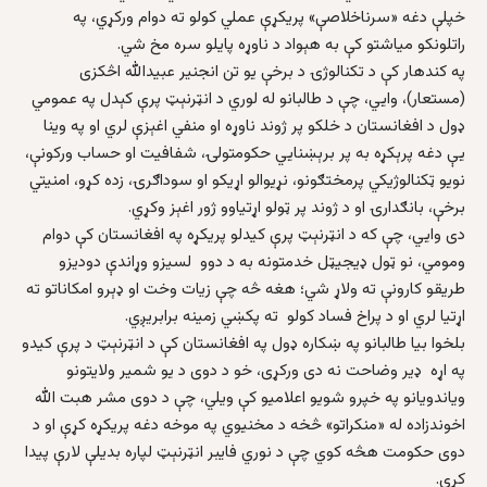
خپلې دغه «سرناخلاصې» پريکړې عملي کولو ته دوام ورکړي، په
راتلونکو مياشتو کې به هېواد د ناوړه پایلو سره مخ شي.
په کندهار کې د تکنالوژۍ د برخې یو تن انجنیر عبیدالله اڅکزی
(مستعار)، وايي، چې د طالبانو له لوري د انټرنېټ پرې کېدل په عمومي
ډول د افغانستان د خلکو پر ژوند ناوړه او منفي اغېزې لري او په وینا
یې دغه پرېکړه به پر برېښنایي حکومتولۍ، شفافیت او حساب ورکونې،
نويو ټکنالوژیکي پرمختګونو، نړیوالو اړیکو او سوداګرۍ، زده کړو، امنیتي
برخې، بانګدارۍ او د ژوند پر ټولو اړتياوو ژور اغېز وکړي.
دی وايي، چې که د انټرنېټ پرې کیدلو پريکړه په افغانستان کې دوام
ومومي، نو ټول ډيجيټل خدمتونه به د دوو لسيزو وړاندې دودیزو
طریقو کارونې ته ولاړ شي؛ هغه څه چې زیات وخت او ډېرو امکاناتو ته
اړتیا لري او د پراخ فساد کولو ته پکښي زمينه برابريږي.
بلخوا بیا طالبانو په ښکاره ډول په افغانستان کې د انټرنېټ د پرې کیدو
په اړه ډير وضاحت نه دی ورکړی، خو د دوی د يو شمير ولايتونو
وياندويانو په خپرو شویو اعلاميو کې ويلي، چې د دوی مشر هبت الله
اخوندزاده له «منکراتو» څخه د مخنیوي په موخه دغه پریکړه کړې او د
دوی حکومت هڅه کوي چې د نوري فایبر انټرنېټ لپاره بديلې لارې پیدا
کړي.