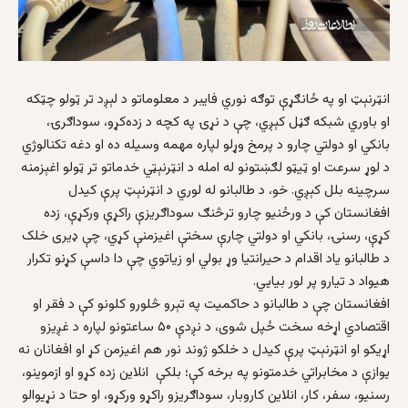
انټرنېټ او په ځانګړې توګه نوري فایبر د معلوماتو د لېږد تر ټولو چټکه
او باوري شبکه ګڼل کېږي، چې د نړۍ په کچه د زده‌کړو، سوداګرۍ،
بانکي او دولتي چارو د پرمخ وړلو لپاره مهمه وسیله ده او دغه تکنالوژي
د لوړ سرعت او ټیټو لګښتونو له امله د انټرنېټي خدماتو تر ټولو اغېزمنه
سرچینه بلل کېږي. خو، د طالبانو له لوري د انټرنېټ پرې کیدل
افغانستان کې د ورځنیو چارو ترڅنګ سوداګریزې راکړې ورکړې، زده
کړې، رسنۍ، بانکي او دولتي چارې سختې اغیزمنې کړي، چې ډیری خلک
د طالبانو یاد اقدام د حیرانتیا وړ بولي او زیاتوي چې دا داسې کړنو تکرار
هیواد د تیارو پر لور بیایي.
افغانستان چې د طالبانو د حاکمیت په تېرو څلورو کلونو کې د فقر او
اقتصادي اړخه سخت ځپل شوی، د نږدې ۵۰ ساعتونو لپاره د غږیزو
اړیکو او انټرنېټ پرې کیدل د خلکو ژوند نور هم اغیزمن کړ او افغانان نه
یوازې د مخابراتي خدمتونو په برخه کې؛ بلکې انلاین زده کړو او ازموینو،
رسنیو، سفر، کار، انلاین کاروبار، سوداګریزو راکړو ورکړو، او حتا د نړیوالو