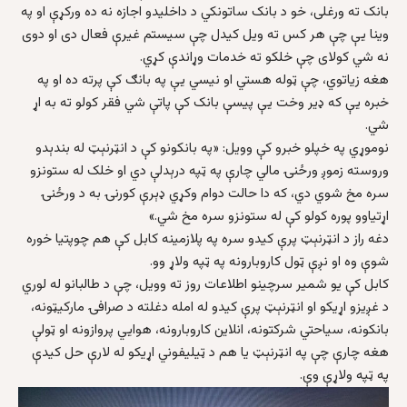
بانک ته ورغلی، خو د بانک ساتونکي د داخلیدو اجازه نه ده ورکړې او په
وینا یې چې هر کس ته ویل کیدل چې سيستم غيرې فعال دی او دوی
نه شي کولای چې خلکو ته خدمات وړاندې کړي.
هغه زياتوي، چې ټوله هستي او نيسي يې په بانګ کې پرته ده او په
خبره يې که ډير وخت يې پیسې بانک کې پاتې شي فقر کولو ته به اړ
شي.
نوموړي په خپلو خبرو کې وویل: «په بانکونو کې د انټرنېټ له بندېدو
وروسته زموږ ورځنۍ مالي چارې په ټپه درېدلې دي او خلک له ستونزو
سره مخ شوي دي، که دا حالت دوام وکړي ډېرې کورنۍ به د ورځنۍ
اړتیاوو پوره کولو کې له ستونزو سره مخ شي.»
دغه راز د انټرنېټ پرې کیدو سره په پلازمینه کابل کې هم چوپتیا خوره
شوې وه او نږې ټول کاروبارونه په ټپه ولاړ وو.
کابل کې یو شمیر سرچینو اطلاعات روز ته وویل، چې د طالبانو له لوري
د غږیزو اړیکو او انټرنېټ پرې کیدو له امله دغلته د صرافۍ مارکیټونه،
بانکونه، سیاحتي شرکتونه، انلاین کاروبارونه، هوایي پروازونه او ټولې
هغه چارې چې په انټرنېټ یا هم د ټیلیفوني اړیکو له لارې حل کیدې
په ټپه ولاړې وې.