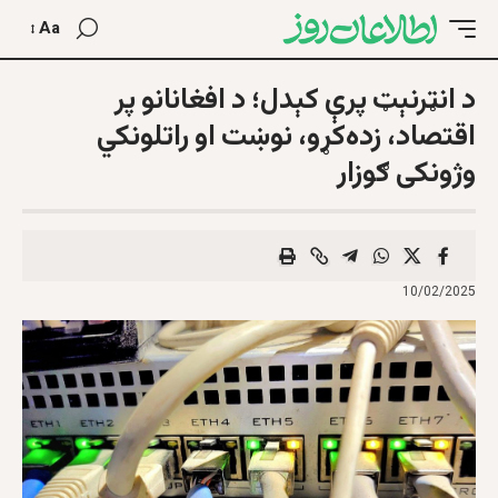
Aa
د انټرنېټ پرې کېدل؛ د افغانانو پر
اقتصاد، زده‌کړو، نوښت او راتلونکي
وژونکی ګوزار
10/02/2025