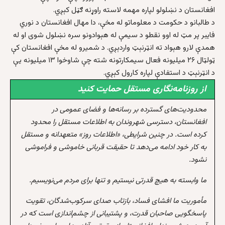
افغانستان د نښلولو لپاره مهمه لاسته راوړنه ګڼل کېږي.
د طالبانو د حکومت د معلوماتو له مخې، دا مهال افغانستان د نوري
فایبر پر مټ له اوو نقطو د سیمې له هېوادونو سره نښلول شوی او له
همدې لارو هېواد ته انټرنېټ واردېږي. د شمیرو له مخې افغانستان کې
ټولټال ۲۶ میلیونه فعال سیمکارتونه شته چې شاوخوا ۱۳ میلیونه یې
د انټرنېټ د استفادې لپاره کارول کېږي.
از روزنامه‌نگاری مستقل حمایت کنید
محدودیت‌های گسترده بر رسانه‌ها و فضای عمومی در
افغانستان، دسترسی شهروندان به اطلاعات مستقل را محدود
کرده است. در چنین شرایطی، «اطلاعات روز» متعهدانه و مستقل
به کار خود ادامه می‌دهد تا حقیقت قربانی خاموشی و فراموشی
نشود.
ما وابسته به هیچ قدرتی نیستیم و تنها برای مردم می‌نویسیم.
مأموریت ما افشای فساد، بازتاب صدای سرکوب‌شدگان، تقویت
پاسخگویی صاحبان قدرت، و پشتیبانی از چشم‌اندازی است که در