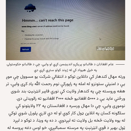
عام افغانان د طالبانو پریکړو اندیښمن کړي او وایي، چې د طالبانو حکومتولۍ
په خپل هیواد کې له ژوند کولو ستړي کړي دي
ورته مهال کندهار کې دانلاین توکو د انتقالي شرکت يو مسوول چې موږ
يې د امنيتي ستونزو له امله په راپورکې نوم رحمت الله ياد کړی وايي، تر
هغه وروسته چې په کندهار ولايت کې نوري فایبر انټرنيټ بند شوی
ورځني عايد يې د ۵۰۰۰ افغانيو څخه ۲۰۰۰ افغانيو ته رالويدلی دی.
نوموړی وايي، چې دا مهال ورسره د افغانستان په ۲۲ ولایتونو کې
سلګونه کسان په انلاين ډول کار کوي او له دې لارې پلورل شوي توکي
له یوه ولایت څخه بل ولایت ته لېږدوي. د ده په وینا، د توکو د لېږد
ټول بهیر د قوي انټرنېټ په مرسته سمبالېږي، خو اوس دغه پروسه له