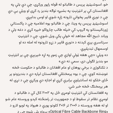
خو، اسوشیټیډ پریس د طالبانو له قوله راپور ورکړی، چې دې ډلې په
افغانستان کې پر انټرنېټ په بشپړه توګه بندیز رد کړی او ویلي یې دي
چې د نوري فایبر پخواني تارونه زاړه شوي او اوس بدلېږي.
اسوشیټیډ پریس په وینا، چې د طالبانو یوه اعلامیه چې د پاکستاني
ژورنالیستانو په ګروپ کې خپله طالب چارواکو خپره کړې د دغه ډلې د
ویاند ذبیح الله مجاهد له خولې پکې ویل شوي، چې د انټرنیټ
سرتاسري پرې کېدنه د «نوري فایبر د زړو تارونو» له امله ده او
اوسمهال تبدیلېږي.
ده ویلي: «چې هغه ټولې اوازې چې زموږ په اړه خپرېږې چې پر انټرنېټ
مو بندیز لګولی دی، سمې نه دي.»
د تکنالوژی د برخې پوهان او عام افغانان د طالبانو د حکومت څخه
غوښتنه کوي، چې د يوه پرمختللي افغانستان لپاره دې د بندیزونو پر
ځای خلکو ته اسانتیاوې برابرې کړي او اجازه دې ورکړي چې د نړۍ له
هر پرمختګ څخه خبر شي.
په افغانستان کې انټرنېټ لومړی ځل په ۲۰۰۲ کال کې د طالبانو د
لومړي نظام تر سقوط او د جمهوریت تر رامنځته کېدو وروسته عام شو
او له هغه وروسته د ۲۰۰۶ تر ۲۰۱۶ کلونو پورې د هېواد په لویو لارو د
«Optical Fibre Cable Backbone Ring» پروژه پلې شوه چې د