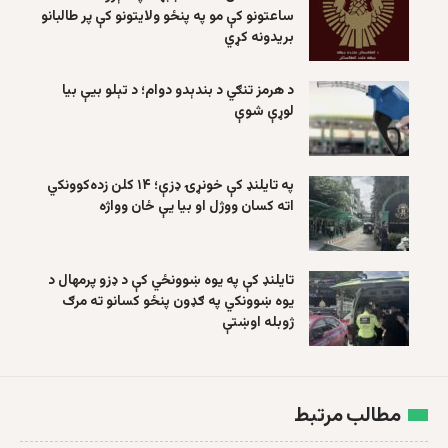
ساعتونو کې مو په پنځو ولایتونو کې پر طالبانو
بریدونه کړي
د هرمز تنګي د بندېدو دوام؛ د تېلو بیې بیا
لوړې شوې
په تایلنډ کې خونړۍ ډزې؛ ۱۴ کلن زده‌کوونکي
اته کسان ووژل او بیا یې ځان وواژه
تایلنډ کې په یوه ښوونځي کې د ډزو پرمهال د
یوه ښوونکي په ګډون پنځو کسانو ته مرګ
ژوبله اوښتې
مطالب مرتبط