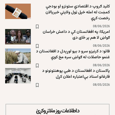
کلید ګروپ د اقتصادي ستونزو او بودجې
کمښت له امله خپل ټول ولایتي خبریالان
رخصت کړي
08/06/2026
امریکا: په افغانستان کې د داعش خراسان
ګواښ لا هم پر ځای دی
08/06/2026
فائو: د کرنیزو سرو د بیو لوړېدل د افغانستان د
غنمو حاصلات له ګواښ سره مخ کوي
08/06/2026
پاکستان د افغانستان د طبي پوهنتونونو د
فارغانو اسناد بې‌اعتباره اعلان کړل
08/05/2026
د اطلاعات روز ملاتړ وکړئ