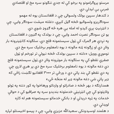
مرستو پروګرامونو په برخو کې له جدي ننګونو سره مخ او اقتصادي
ضربې یې لیدلي دي.
د کندهار سپين بولک ولسوالۍ چې د افغانستان يوه له مهمو
سوداګريزو ولسواليو څخه ګڼل کېږي، دغلته ميشت سوداګر وايي، چې
د انټرنيټ پرې کيدو له امله يې هره څه ګډوډ شوي دي.
یو تن سوداګر نصرت احمد وايي، چې د بولدک په ګډون د افغانستان
په نږدې هر ګمرک کې ټول سيستمونه فلج دي، سلګونه کانټينرونه بار
ولاړ دي او زرګونه ټنه مالونه د يوه نامعلوم برخليک سره مخ دي.
نوموړي وویل: «دلته د سپين بولدک څخه نيولي تر تورخم او ټول
صفري نقطو کې په سلګونه بار موټرونه ولاړ دي ټول سيستمونه فلج
دي دغه مالونه د يوه نامعلوم برخليک سره مخ دي پر هرې لارۍ چې
په دې نقطو کې بند پاتې دي د ورځې تر ۳۰۰۰ افغانيو لګښت راځي که
ډير پاتې شي دغه مالونه ډير له منځه ځي.»
همدارنګه د بهر څخه د صادراتو او وارداتو ورهاخوا په کور دننه په ټولو
ولايتونو کې چې انټرنېټي خدمتونه بندېدو سره په صرافیو کې د حوالې
خدمات په ټپه دريدلي او د بانکي خدماتو سيستمونه هم له کاره
لويدلي دي.
د هلمند اوسيدونکی سعيدالله عزیزي وايي، چې د پیسو اخيستلو لپاره