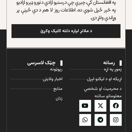
په افغانستان کې، چیرې چې د رسنیو ازادي د نورو ډېرو ازادیو
په څېر ځپل شوې ده، اطلاعات روز لا هم د دې ځپنې پر
وړاندې ولاړ دی.
د ملاتړ لپاره دلته کلیک وکړئ
رسانه
چټک لاسرسی
زموږ په اړه
رپوټونه
اړیکه او د لیکنو لېږل
اخبار ولایتی
د محرمیت او شخصي
منابع
معلوماتو ساتنه
زنان