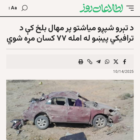
Aa
د تېرو شپږو میاشتو پر مهال بلخ کې د
ترافیکي پیښو له امله ۷۷ کسان مړه شوي
10/14/2025