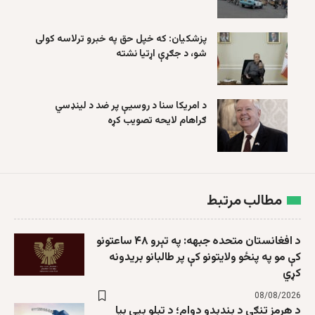
پزشکیان: که خپل حق په خبرو ترلاسه کولی
شو، د جګړې اړتیا نشته
د امریکا سنا د روسیې پر ضد د لینډسي
ګراهام لایحه تصویب کړه
مطالب مرتبط
د افغانستان متحده جبهه: په تېرو ۴۸ ساعتونو
کې مو په پنځو ولایتونو کې پر طالبانو بریدونه
کړي
08/08/2026
د هرمز تنګي د بندېدو دوام؛ د تېلو بیې بیا