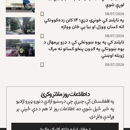
لوړې شوې
08/07/2026
په تایلنډ کې خونړۍ ډزې؛ ۱۴ کلن زده‌کوونکي
اته کسان ووژل او بیا یې ځان وواژه
08/07/2026
تایلنډ کې په یوه ښوونځي کې د ډزو پرمهال د
یوه ښوونکي په ګډون پنځو کسانو ته مرګ
ژوبله اوښتې
08/07/2026
د اطلاعات روز ملاتړ وکړئ
په افغانستان کې، چیرې چې د رسنیو ازادي د نورو ډېرو ازادیو
په څېر ځپل شوې ده، اطلاعات روز لا هم د دې ځپنې پر
وړاندې ولاړ دی.
د ملاتړ لپاره دلته کلیک وکړئ