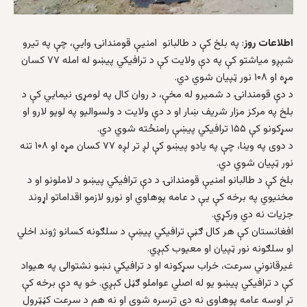
اطلاعات روز
: په بلخ کې د طالبانو امنیې قومندانۍ وايي، چې په تیرو
شپږو میاشتو کې په دې ولایت کې د ترافیکي پیښو له امله ۷۷ کسان
مړه او ۱۰۸ نور ټپیان شوي دي.
د دې قومندانۍ د شمیرو له مخې، د روان کال په لومړۍ نیمایي کې د
بلخ په مرکز مزار شریف ښار او د دې ولایت د ولسوالیو په لویو لارو او
سړکونو کې ۱۵۵ ترافیکي پیښې رامنځته شوي دي.
د دوی په وینا، چې په یادو پیښو کې لږ تر لږه ۷۷ کسان مړه او ۱۰۸ تنه
نور ټپیان شوي دي.
بلخ کې د طالبانو امنیې قومندانۍ د دې ترافیکي پیښو د لاملونو او د
مخنیوي په برخه کې یې د عامه پوهاوي او نورو لازمو اقداماتو اړوند
جزیات نه دي ورکړي.
افغانستان کې هر کال ګڼې ترافیکي پیښې د سلګونه کسانو ژوند اخلي
او سلګونه نور ټپیان او معیوب کېږي.
غیرقانوني سرعت، خراب سړکونه او د ترافیکي نښو نشتوالی په هیواد
کې د ترافیکي پیښو یو له اصلي عواملو ګڼل کېږي. خو په دې برخه کې
تر اوسه عامه پوهاوی نه دی ترسره شوی او نه هم د سرعت کڼټرول