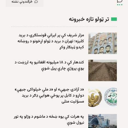
څرگندونې نشته
تر ټولو تازه خبرونه
مزار شریف کې پر ایراني قونسلګرۍ د برید
کلیزه؛ تهران د برید د ټولو اړخونو د روښانه
کېدو ټینګار وکړ
کندهار کې د ۱۸ میلیونه افغانیو په ارزښت د
یوې پروژې چارې پیل شوې
«د آزادۍ جبهې» او «د ملي خپلواکۍ جبهې»
دواړو د کابل پر پوځي هوايي ډګر د برید
مسؤلیت منلی
په هرات کې یوه ښځه د ماشوم د وژلو په تور
نیول شوې