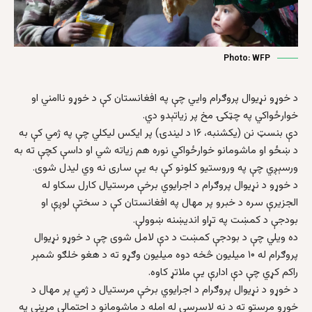
Photo: WFP
د خوړو نړیوال پروګرام وایي چې په افغانستان کې د خوړو ناامني او
خوارځواکي په چټکۍ مخ پر زیاتېدو دي.
دې بنسټ نن (یکشنبه، ۱۶ د لیندۍ) پر ایکس لیکلي چې په ژمي کې به
د ښځو او ماشومانو خوارځواکي نوره هم زیاته شي او داسې کچې ته به
ورسېږي چې په وروستیو کلونو کې به یې ساری نه وي لیدل شوی.
د خوړو د نړیوال پروګرام د اجرایوي برخې مرستیال کارل سکاو له
الجزیرې سره د خبرو پر مهال په افغانستان کې د سختې لوږې او
بودجې د کمښت په تړاو اندیښنه ښوولې.
ده ویلي چې د بودجې کمښت د دې لامل شوی چې د خوړو نړیوال
پروګرام له ۱۰ میلیون څخه دوه میلیون وګړو ته د هغو خلګو شمېر
راکم کړي چې دې ادارې یې ملاتړ کاوه.
د خوړو د نړیوال پروګرام د اجرایوي برخې مرستیال د ژمي پر مهال د
خوړو مرستو ته د نه لاسرسي له امله د ماشومانو د احتمالي مړینې په