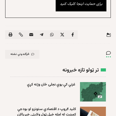
برای حمایت اینجا کلیک کنید
څرگندونې نشته
تر ټولو تازه خبرونه
غزني کې یوې نجلۍ ځان وژنه کړې
کلید ګروپ د اقتصادي ستونزو او بودجې
کمښت له امله خپل ټول ولایتي خبریالان