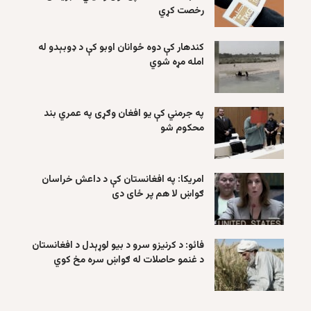
رخصت کړي
کندهار کې دوه ځوانان اوبو کې د ډوبېدو له
امله مړه شوي
په جرمني کې یو افغان وګړی په عمري بند
محکوم شو
امریکا: په افغانستان کې د داعش خراسان
ګواښ لا هم پر ځای دی
فائو: د کرنیزو سرو د بیو لوړېدل د افغانستان
د غنمو حاصلات له ګواښ سره مخ کوي