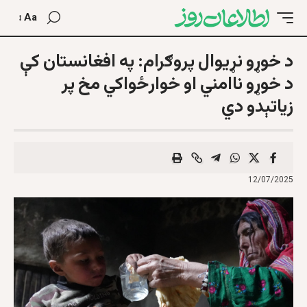
Aa
د خوړو نړیوال پروګرام: په افغانستان کې
د خوړو ناامني او خوارځواکي مخ پر
زیاتېدو دي
12/07/2025