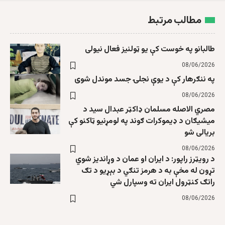
مطالب مرتبط
طالبانو په خوست کې یو ټولنیز فعال نیولی
08/06/2026
په ننګرهار کې د یوې نجلۍ جسد موندل شوی
08/06/2026
مصري الاصله مسلمان ډاکټر عبدال سید د
میشیګان د ډیموکرات ګوند په لومړنیو ټاکنو کې
بریالی شو
08/06/2026
د رویټرز راپور: د ایران او عمان د وړاندیز شوي
تړون له مخې به د هرمز تنګي د بېړیو د تګ
راتګ کنټرول ایران ته وسپارل شي
08/06/2026