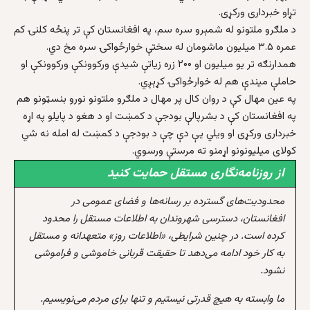
تړاو خبرداری ورکړی.
د ملګرو ملتونو له شمېرو سره سم، په افغانستان کې تر پنځه کلنۍ کم
عمره ۳.۵ میلیون ماشومان له سختې خوارځواکۍ سره مخ دي.
همدارنګه تر یو میلیون او ۲۰۰ زره زیاتې شیدې ورکوونکې ورکوونکې او
حاملې میندې هم له خوارځواکۍ کړېږي.
په عین مهال کې د روان کال پر مهال د ملګرو ملتونو نورو بنسټونو هم
په افغانستان کې د بشرپالې بودجې د کمښت او د هغو د پایلو په اړه
خبرداری ورکړی او ویلي یې دې چې د بودجې د کمښت له امله نه شي
کولای میلیونونو اړمنو ته مرستې ورسوي.
از روزنامه‌نگاری مستقل حمایت کنید
محدودیت‌های گسترده بر رسانه‌ها و فضای عمومی در
افغانستان، دسترسی شهروندان به اطلاعات مستقل را محدود
کرده است. در چنین شرایطی، «اطلاعات روز» متعهدانه و مستقل
به کار خود ادامه می‌دهد تا حقیقت قربانی خاموشی و فراموشی
نشود.
ما وابسته به هیچ قدرتی نیستیم و تنها برای مردم می‌نویسیم.