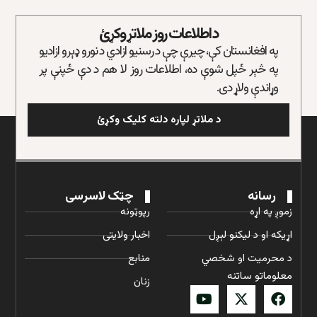
د اطلاعات روز ملاتړ وکړئ
په افغانستان کې، چیرې چې د رسنیو ازادي د نورو ډېرو ازادیو
په څېر ځپل شوې ده، اطلاعات روز لا هم د دې ځپنې پر
وړاندې ولاړ دی.
د ملاتړ لپاره دلته کلیک وکړئ
رسانه
چټک لاسرسی
زموږ په اړه
رپوټونه
اړیکه او د لیکنو لېږل
اخبار ولایتی
د محرمیت او شخصي
منابع
معلوماتو ساتنه
زنان