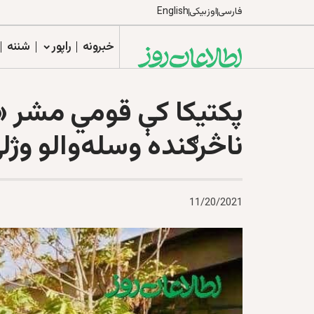
فارسی
اوزبیکی
English
خبرونه
راپور
شننه
پکتيکا کې قومي مشر «
ناڅرګنده وسله‌والو وژل
11/20/2021