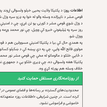
اطلاعات روز:
د پکتيکا ولايت يحيی خېلو ولسوالۍ اړوند 
قومي مشر د ناپېژانده وسله والو له خوا په ډزو سره وژل 
د وژل شوي قومي مشر د کورنۍ يو تن غړي، چې د امنيتي ست
ووژل شو.
په همدې حال کې بيا د پکتيکا امنيتي مسوولين هم د قومي
مولوی فاتح الله وايي، چې په دې پېښه کې د ښکېلو کسانو 
د ځايي خلکو د مالوماتو له مخې چې قومي مشر نور محمد
پکتيکا هغه ولسوالۍ ده، چې ډیری خلکو يې د جمهوري نظام 
خلاف وسله هم پورته کړې وه.
از روزنامه‌نگاری مستقل حمایت کنید
محدودیت‌های گسترده بر رسانه‌ها و فضای عمومی در 
کرده است. در چنین شرایطی، «اطلاعات روز» متعهدانه 
خاموشی و فراموشی نشود.