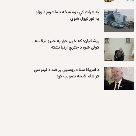
په هرات کې یوه ښځه د ماشوم د وژلو
په تور نیول شوې
پزشکیان: که خپل حق په خبرو ترلاسه
کولی شو، د جګړې اړتیا نشته
د امریکا سنا د روسیې پر ضد د لینډسي
ګراهام لایحه تصویب کړه