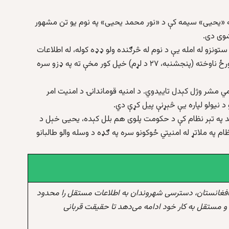
په «يحيی» سيمه کې د «نور محمد يحيی» په نوم يو تن مشهور
شوی دی.
ونزو له امله يې د نوم له څرګنده ولو ډډه کوله، له اطلاعات
روز سره په ټیلیفوني خبرو کې وويل، چې نور محمد وړمه ورځ ناوخته (پنجشنبه، ۲۷ د لړم) خپل کور مخې ته په ډزو سره
 مشر وژل کېدل تاييدوي. د امنيه قوماندانۍ د امنيت امر
د نيولو لپاره يې څېړنې پيل کړې دي.
 په تېر نظام کې د حکومت پلوی هم بلل کېده، يحيی خېل د
په ملاتړ له امنيتي ځوکونو سره په ګډه د وسله والو طالبانو
افغانستان، دسترسی شهروندان به اطلاعات مستقل را محدود
و مستقل به کار خود ادامه می‌دهد تا حقیقت قربانی