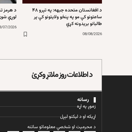
د افغانستان متحده جبهه: په تېرو ۴۸
د هرمز تن
ساعتونو کې مو په پنځو ولایتونو کې پر
لوړې شو
طالبانو بریدونه کړي
8/07/2026
08/08/2026
د اطلاعات روز ملاتړ وکړئ
رسانه
زموږ په اړه
اړیکه او د لیکنو لېږل
د محرمیت او شخصي معلوماتو ساتنه