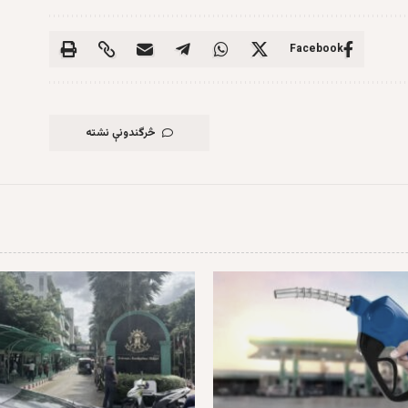
Facebook
څرگندونې نشته