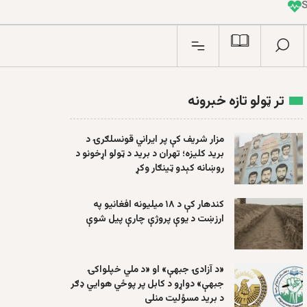
I
n
تر ټولو تازه خبرونه
مزار شریف کې پر ایراني قونسلګرۍ د
برید کلیزه؛ تهران د برید د ټولو اړخونو د
روښانه کېدو ټینګار وکړ
کندهار کې د ۱۸ میلیونه افغانیو په
ارزښت د یوې پروژې چارې پیل شوې
«د آزادۍ جبهې» او «د ملي خپلواکۍ
جبهې» دواړو د کابل پر پوځي هوايي ډګر
د برید مسؤلیت منلی