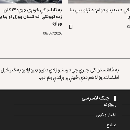
ګي د بندېدو دوام؛ د تېلو بیې بیا
په تایلنډ کې خونړۍ ډزې؛ ۱۴ کلن
ې
زده‌کوونکي اته کسان ووژل او بیا 
وواژه
0
08/07/2026
په افغانستان کې، چیرې چې د رسنیو ازادي د نورو ډېرو ازادیو په څېر ځپل
اطلاعات روز لا هم د دې ځپنې پر وړاندې ولاړ دی.
چټک لاسرسی
رپوټونه
اخبار ولایتی
منابع