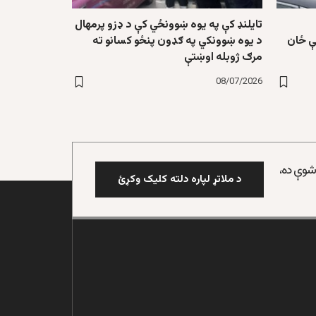
تایلنډ کې په یوه ښوونځي کې د ډزو پرمهال
یې ځان
د یوه ښوونکي په ګډون پنځو کسانو ته
مرګ ژوبله اوښتې
08/07/2026
 شوې ده،
د ملاتړ لپاره دلته کلیک وکړئ