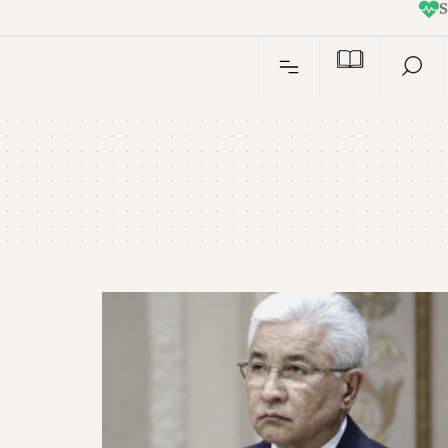
I
n
S