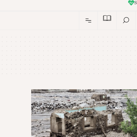
I
n
S