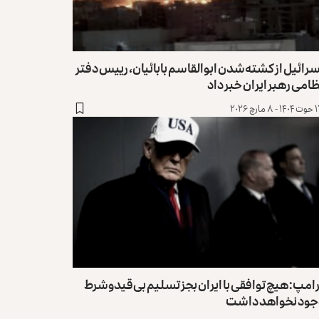
رائیل از کشته‌شدن ابوالقاسم بابائیان، رییس‌ دفتر
امی رهبر ایران خبر داد
 مارچ ۲۰۲۶
امپ: هیچ توافقی با ایران بجز تسلیم بی‌قید‌وشرط
جود نخواهد داشت