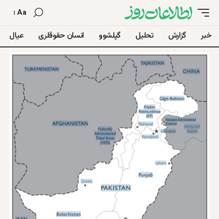
Aa
خبر
گزارش
تحلیل
گپلشوو
انسان حقوقلری
عیال