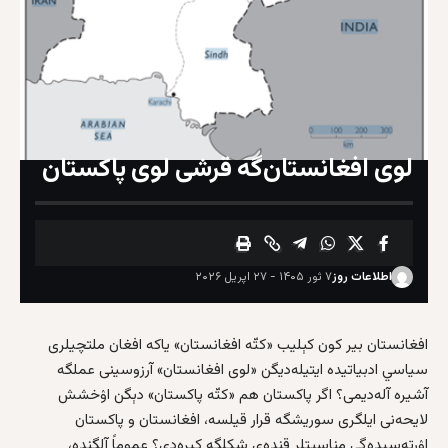
لوی افغانستان‌گه قرشی لوی پاکستان
اطلاعات روز
۷ ثور ۱۴۰۵ - ۲۷ اپریل ۲۰۲۶
افغانستان بیر کون کېلیب «کتّه‌ افغانستان» یاکه افغان ملتچیلری
سیاسي ادبیاتیده ایتیله‌دیگن «لوی افغانستان» آرزوسینی عملگه
آشیره آله‌دیمی؟ اگر پاکستان هم «کتّه‌ پاکستان» دېگن اۉخشش
لایحه‌نی ایلگری سوریشگه قرار قیلسه، افغانستان و پاکستان
اۉرته‌سیده‌گی مناسبتلر قنده‌ی شکلگه کیره‌دی؟ عموماً آلگنده،