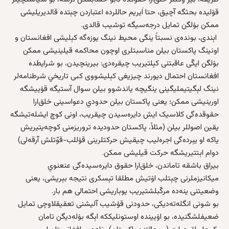
قۉلیده بحثگه آچیق، حتا اَیریم حاللرده اعتباردن چېتده قالدیریلیشی
ممکن بۉلگن تمایل درجه‌سیگه توشیب قالدی.
اېندی، بونده‌ی نسبتاً ینگی محیط نینگ یوزه‌گه کېلیشی افغانستان و
اونینگ پاکستان بیلن مناسبتلری اوچون محاکمه‌ قیلینیشی ممکن
بۉلگن ایکّی عاقبتنی کېلتیریب چیقره‌دی: بیرینچیدن، بو شرایطده
افغانستان احتمال دیور‌ند چیزیغی کېلیشووی کبی تاریخي شرطنامه‌لر
نینگ لېگیتیملیگینی ینگیچه یاندشوو بیلن سوال آستیگه قۉییشگه
اورینیشی ممکن؛ یعنی پاکستان بیلن حدودي دعواسینی خلق‌ارا
حقوقده‌گی کلاسیک ایش دایره‌سیدن چیقریب، اونی کوچ ایشله‌تیشگه
یقین اصوللر بیلن (مثلاً، پاکستان حدودیده تروریزمنی کوچه‌یتیریش
یاکه او یېرده‌گی اجره‌لیب چیقیش حرکتلرینی قۉللب-قوّتلش آرقه‌لی)
دوام اېتتیریشگه حرکت قیلیشی ممکن.
بیراق باشقه‌ تاماندن، خلق‌ارا حقوق دایره‌سیده‌گی عنعنوي
میکانیزملرنی چېتلب اۉتیش مطلقا تېسکری نتیجه‌ بېریشی، یعنی
وضعیتنی ینه‌ده مرکّبلشتیریب یوباریشی احتمالی هم بار.
بو شونی انگله‌ته‌دیکی، حدودنی قۉشیب آلیشنی تعقیقلاوچی تمایل
ضعیفلشگنیده، بو اۉیینده اوستونلیککه اېگه‌ بۉله‌دیگن تامان