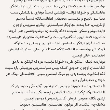
کوچلیراق دولت (بو حالتده پاکستان) بۉله‌دی، افغانستان اېمس.
بونده‌ی وضعیتده، پاکستان کبی دولت حربي صلاحیتی، نهادیلشگن
یخلیتلیگی و خلق‌ارا قۉللب-قوّتلشی نسبتاً یوقاری بۉلگنلیگی سبب
عیناً شو ناتینچ و ترتیبسیز محیطدن افغانستانگه نسبتاً باسیم
اۉتکزیش، حتا ینه‌ده تجاوزکار سیاستلرنی ایلگری سوریش اوچون
فایده‌لنیشی ممکن. شونده «کتّه‌ پاکستان» توشونچه‌سی هم، گرچه
حاضرچه فقط اَیریم کېنگه‌ییشپر‌ست پاکستانلیک ملتچیلر دایره‌سیده
محاکمه‌ قیلینه‌یاتگن و اساسن هندستان بیلن بحثلی حدودلرگه
قره‌تیلگن بۉلسه-ده، افغانستانگه نسبتاً هم عملي دستورگه ایلنیش
احتمالیدن خالی اېمس.
یوقاریده تیلگه آلینگن طرزده خلق‌ارا ترتیبده یوزه‌گه کېلگن بو یاریق
افغانستان اوچون حدودي کېنگه‌ییش سیاستلرینی یوریتیش باره‌سیده
کتّه‌ امکانیت یره‌تمه‌یدی. بو نینگ اساسي سببی، افغانستان نینگ هر
جهتدن ضعیفلیگی دیر.
افغانستان‌ده حتا دیور‌ند چیزیغی کېلیشووی آرتیده‌گی حدودلرنینگ
افغانستان‌گه تېگیشلی یاکه تېگیشلی اېمسلیگی مسأله‌سیده هم
اېندی یگانه‌ عمومي قره‌ش (کانسېنسوس) موجود اېمس.
باشقه‌چه ایتگنده، اگر بوگون افغانستان اهالیسیدن «دیور‌ند