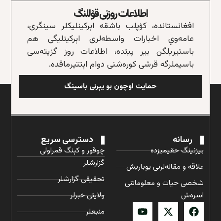
اطلاعات روزنی قۉللنگ
افغانستانده، کۉپلب باشقه‌ اېرکینلیکلر سینگری،
عامه‌وي اخبارات واسطه‌لری اېرکینلیگی هم
باستیریلگن بیر پیتده، اطلاعات روز گزیته‌سی
باسیملرگه قرشی کوره‌شنی دوام اېتتیرماقده.
حمایت اوچون بو یېرنی باسینگ
رسانه
دسترسی سریع
بیزنینگ حقیمیزده
چوقور و کېنگ قمراولی
گزارشلر
علاقه و مقاله‌لرنی یوباریش
تحقیقی گزارشلر
شخصی حیات و معلوماتنی
اسره‌ش
ولایتی خبرلر
منبعلر