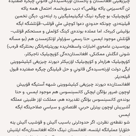
چیزیغینی افغانستان و پاکستان اۉرته‌سیده‌گی قانوني چېگره‌ صفتیده
تن آله‌سیزمی یاکه یۉقمی؟» دېب سۉره‌لسه، احتمال همه‌ یاکه
کۉپچیلیک بو چېگره‌ نینگ لېگیتیملیگینی رد اېته‌دی، دېگن تخمین
قیلینه‌دی. چونکه‌ حدودي دعوا کوچلی ملي قۉللب-قوّتلشگه اېگه‌
بۉلیشی کېره‌ک. اما عملده بونده‌ی کېنگ کۉلملی و مستحکم قۉللب-
قوّتلش موجود اېمس. حتا رسمي سۉراولر اۉتکزمسدن هم (بو مسأله‌
یوزه‌سیدن عامه‌وي اخبارات واسطه‌لریده یوریتیله‌یاتگن بحثلرگه قره‌ب)
شونی انگلش ممکنکی، افغانستان‌ده‌گی کۉپچیلیک تاجیکلر،
کۉپچیلیک هزاره‌لر و کۉپچیلیک اۉزبېکلر دیور‌ند چیزیغی کېلیشووینی
ایکّی دولت اۉرته‌سیده‌گی قانوني و حل قیلینگن چېگره‌ صفتیده قبول
قیله‌دیلر.
افغانستان‌ده دیور‌ند چیزیغی کېلیشووینی شبهه‌ آستیگه قۉییش
اوچون ضرور بۉلگن ایچکی کانسېنسوس هم موجود اېمس، و حتا
بونده‌ی کانسېنسوس بۉلگن تقدیرده هم، مملکت اۉز طلبینی عملگه
آشیریش اوچون یېترلی حربي، اقتصادي و سیاسي صلاحیتگه اېگه‌
اېمس.
شو نقطه‌ی نظردن، اگر حدودلرنی باسیب آلیش و قۉشیب آلیش ینه‌
خلق‌ارا عملیاتگه ایلنسه، افغانستان نینگ «کتّه‌ افغانستان»گه ایلنیش