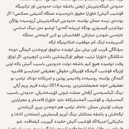
حدودنی کېنگه‌یتیریش (یعنی باشقه‌ دولت حدودینی اۉز ترکیبیگه
قۉشیب آلیش) خلق‌ارا حقوق دایره‌سیده عملگه آشیشی ممکنمی؟ اگر
بونده‌ی نرسه‌ ممکن بۉلسه، حدودینی کېنگه‌یتیریش آرزوسیده بۉلگن
دولتلردن قَیسیلری بونگه اېریشه آله‌دی؟ اوشبو متن نینگ اساسي
غایه‌سی شوندن عبارتکی، افغانستان بو کبی لایحه‌نی عملگه
آشیریشده اېنگ کم موفقیت امکانیتیگه اېگه‌.
سۉنگگی قریب اۉن بېش ییل ایچیده ساووق اوروشدن کېینگی دورده
شکللنگن خلق‌ارا ترتیب چوقور اۉزگریشلرنی باشدن کېچیردی. اگر اوزاق
وقت دوامیده‌ هېچ کیم باشقه‌ دولت حدودینی باسیب آلیش یاکه اونی
اۉزیگه قۉشیب آلیشگه قۉییلگن حقوقي تعقیقنی اعتبارسیز قالدیره
آلمه‌گن بۉلسه، روسيه‌ده ولا‌دیمیر پوتین و امریکاده دونا‌لد ترا‌مپ بو
تعقیقنی انچه‌ ضعیفلشتیردی. روسيه 2014-ییلده قریم یریم آرالی
نینگ انّېکسیه‌سی آرقه‌لی عملده شونی کۉرسه‌تدیکی، حدودنی باسیب
آلمه‌سلیک و قۉشیب آلمه‌سلیککه عاید خلق‌ارا قاعده‌لر و معیارلرنی
چېتلب اۉتیش ممکن. دانه‌لد ترا‌مپ هم انچه‌دن بېری گرېنلند‌نی
اېگه‌للش و باشقه‌ مملکتلر نینگ اَیریم قِسملرینی (جمله‌دن کانا‌دا و
مکزیکنی) امریکاگه قۉشیب آلیش حقیده گپیریب کېلماقده. شو
طریقه‌، بیر وقتلر خلق‌ارا حقوقده تابو حسابلنگن نرسه‌، بو سیاستچیلر