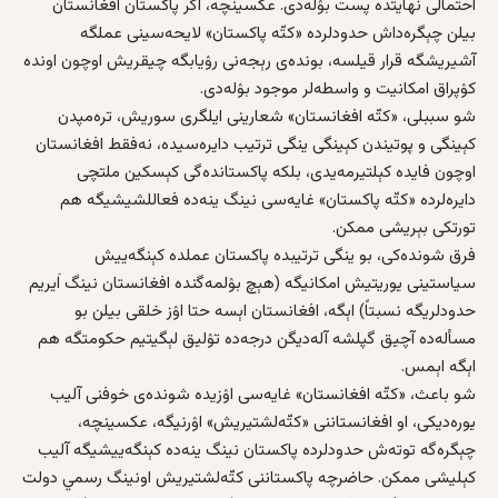
احتمالی نهایتده‌ پست بۉله‌دی. عکسینچه‌، اگر پاکستان افغانستان
بیلن چېگره‌داش حدودلرده «کتّه‌ پاکستان» لایحه‌سینی عملگه
آشیریشگه قرار قیلسه، بونده‌ی رېجه‌نی رۉیابگه چیقریش اوچون اونده
کۉپراق امکانیت و واسطه‌لر موجود بۉله‌دی.
شو سببلی، «کتّه‌ افغانستان» شعارینی ایلگری سوریش، تره‌مپدن
کېینگی و پوتیندن کېینگی ینگی ترتیب دایره‌سیده، نه‌فقط افغانستان
اوچون فایده‌ کېلتیرمه‌یدی، بلکه‌ پاکستانده‌گی کېسکین ملتچی
دایره‌لرده «کتّه‌ پاکستان» غایه‌سی نینگ ینه‌ده فعاللشیشیگه هم
تورتکی بېریشی ممکن.
فرق شونده‌کی، بو ینگی ترتیبده پاکستان عملده کېنگه‌ییش
سیاستینی یوریتیش امکانیگه (هېچ بۉلمه‌گنده افغانستان نینگ اَیریم
حدودلریگه نسبتاً) اېگه‌، افغانستان اېسه حتا اۉز خلقی بیلن بو
مسأله‌ده آچیق گپلشه آله‌دیگن درجه‌ده تۉلیق لېگیتیم حکومتگه هم
اېگه‌ اېمس.
شو باعث، «کتّه‌ افغانستان» غایه‌سی اۉزیده شونده‌ی خوفنی آلیب
یوره‌دیکی، او افغانستاننی «کتّه‌لشتیریش» اۉرنیگه، عکسینچه‌،
چېگره‌گه توته‌‌ش حدودلرده پاکستان نینگ ینه‌ده کېنگه‌ییشیگه آلیب
کېلیشی ممکن. حاضرچه پاکستاننی کتّه‌لشتیریش اونینگ رسمي دولت