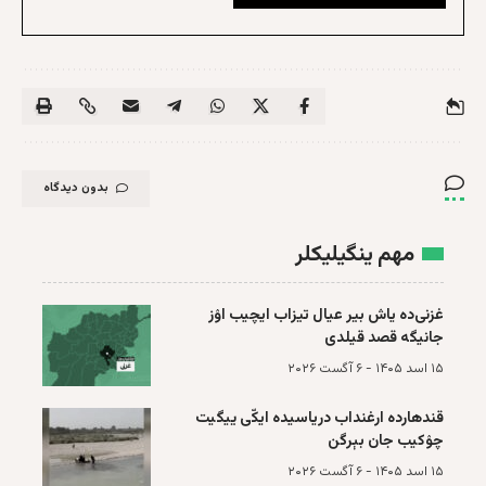
بدون دیدگاه
مهم ینگیلیکلر
غزنی‌ده یاش بیر عیال تیزاب ایچیب اۉز
جانیگه قصد قیلدی
۱۵ اسد ۱۴۰۵ - ۶ آگست ۲۰۲۶
قند‌هارده ارغند‌اب دریاسیده ایکّی ییگیت
چۉکیب جان بېرگن
۱۵ اسد ۱۴۰۵ - ۶ آگست ۲۰۲۶