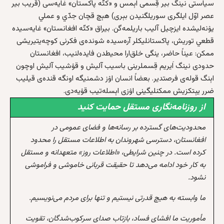
سیاستی نینگ بیر قِسمی اېمس و «کتّه‌ پاکستان» غایه‌سی (قریب بیر
عصر اوّل ایلگری سوریلگنیدن بېری) هېچ قچان جدّي و عملي
یۉنه‌لیشده ایزچیل آلیب باریلمه‌گن. بیراق «کتّه‌ افغانستان» غایه‌سیده
قطعي توریش، پاکستانلیکلر آره‌سیده شونده‌ی فکرنی کوچه‌یتیریشی
ممکن: عیناً حاضر، ینگی خلق‌ارا محیطدن فایده‌لنیب، افغانستان
حدودی نینگ اَیریم قِسملرینی باسیب آلیش و قۉشیب آلیش اوچون
اېنگ قوله‌ی فرصتدیر. بعضاً انسان اۉز دشمنیگه اونگه قنده‌ی قیلیب
ضرر یېتکزیش ممکنلیگینی اۉزی اېسله‌تیب قۉیه‌دی.
از روزنامه‌نگاری مستقل حمایت کنید
محدودیت‌های گسترده بر رسانه‌ها و فضای عمومی در
افغانستان، دسترسی شهروندان به اطلاعات مستقل را محدود
کرده است. در چنین شرایطی، «اطلاعات روز» متعهدانه و مستقل
به کار خود ادامه می‌دهد تا حقیقت قربانی خاموشی و فراموشی
نشود.
ما وابسته به هیچ قدرتی نیستیم و تنها برای مردم می‌نویسیم.
مأموریت ما افشای فساد، بازتاب صدای سرکوب‌شدگان، تقویت