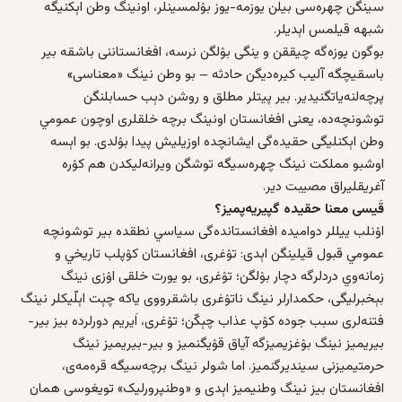
سینگن چهره‌سی بیلن یوزمه-یوز بۉلمسینلر، اونینگ وطن اېکنیگه
شبهه‌ قیلمس اېدیلر.
بوگون یوزه‌گه چیققن و ینگی بۉلگن نرسه‌، افغانستاننی باشقه‌ بیر
باسقیچگه آلیب کیره‌دیگن حادثه‌ – بو وطن نینگ «معناسی»
پرچه‌لنه‌یاتگنیدیر. بیر پیتلر مطلق و روشن دېب حسابلنگن
توشونچه‌ده، یعنی افغانستان اونینگ برچه‌ خلقلری اوچون عمومي
وطن اېکنلیگی حقیده‌گی ایشانچده اوزیلیش پیدا بۉلدی. بو اېسه
اوشبو مملکت نینگ چهره‌سیگه توشگن ویرانه‌لیکدن هم کۉره‌
آغریقلیراق مصیبت دیر.
قَیسی معنا حقیده گپیریه‌پمیز؟
اۉنلب ییللر دوامیده‌ افغانستانده‌گی سیاسي نطقده بیر توشونچه‌
عمومي قبول قیلینگن اېدی: تۉغری، افغانستان کۉپلب تاریخي و
زمانه‌وي دردلرگه دچار بۉلگن؛ تۉغری، بو یورت خلقی اۉزی نینگ
بېخبرلیگی، حکمدارلر نینگ ناتۉغری باشقرووی یاکه چېت اېلّیکلر نینگ
فتنه‌لری سبب جوده‌ کۉپ عذاب چېکّن؛ تۉغری، اَیریم دورلرده بیز بیر-
بیریمیز نینگ بۉغزیمیزگه آیاق قۉیگنمیز و بیر-بیریمیز نینگ
حرمتیمیزنی سیندیرگنمیز. اما شولر نینگ برچه‌سیگه قره‌مه‌ی،
افغانستان بیز نینگ وطنیمیز اېدی و «وطنپرورلیک» تویغوسی همان