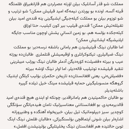
مملکت شو قدَر آسانلیک بیلن اۉرته‌ عصرلردن هم قارانغیراق ظلمتگه
قَیته آلسه، اونده بو یورتدن نیمه‌گه‌ امید قیلیش ممکن؟ شو ترتیب و
شو توزوم بیلن بو مملکت کېله‌جیگی اېشیگینی ینه‌ قنده‌ی امید بیلن
تقیلله‌تیش ممکن؟ قنده‌ی قیلیب بیر کون کېلیب، حتا اوزاق
کېله‌جکده بۉلسه هم، بو زمین انساني یشش اوچون مناسب جایگه
ایلنیشیگه ایشانیش ممکن؟
اما طالبان نینگ قَیتیشیدن هم یامانی باشقه‌ نرسه‌دیر: بو مملکت
نینگ ضیالیلری، تیکنوکرا‌تلری و اۉقیمیشلی قتلملری طالبان‌ده یوزته
عیب و بیرته‌ «فضیلت» کۉره‌دیگن آدملر طالبان نینگ یوزلب عیبلرینی
تنقید قیلیشده توتیلیب قاله‌دیلر، اما اولر نینگ اۉشه‌ بیرته‌
«فضیلتی»نی، یعنی افغانستان‌ده تاریخن حکمران بۉلیب کېلگن اېتنیک
گروهگه منسوبلیگینی حمایه‌ قیلیشده مینگ خیل تیلده گپیره
باشله‌یدیلر.
بو طالبان حاکمیتیدن هم یامانراقدیر، چونکه‌ او اېندی هېچ قنده‌ی امید
قالدیرمه‌یدی. بو افغانستاننی معناسیزلیک تامان هَیده‌یاتگن سۉنگگی
کوچدیر. سیز دیپلوماتیک تیل بیلن، خیریخواه آهنگده و وطنپرورانه
اشاره‌لر بیلن شونی اَیتماقچی بۉلسنگیزکی، «طالبان ظلمتی نینگ اېنگ
توبن حالتیده هم افغانستان نینگ یخلیتلیگی بۉلینیشدن افضل،»