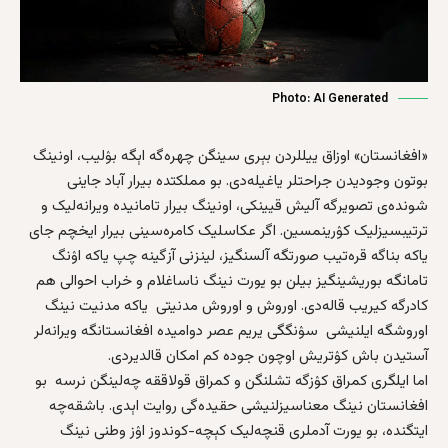
Photo: AI Generated
«افغانستان» اوزاق ییللردن بېری سینگن چهره‌گه اېگه‌ بۉلیب، اونینگ
بوتون وجودیدن جراحتلر یاغیله‌دی. بو مملکتده بیرار آباد جاینی
شونده‌ی تصویرگه آلیش قیینکی، اونینگ بیرار تامانیده ویرانه‌لیک و
ترتیبسیزلیک کۉرینمسین. اگر عکاسلیک کامره‌سینی بیرار ایخچم جای
یاکه بناگه قره‌تیب صور‌تگه آلسنگیز، لینز‌نی آز‌گینه چپ یاکه اۉنگ
تامانگه بوریشینگیز بیلن بو یورت نینگ ناساغلام و خراب احوالی هم
کادرگه کیریب قاله‌دی. اوروش و اوروش مدنیتی یاکه مدنیت نینگ
اوروشگه ایلنیشی سۉنگگی یریم عصر دوامیده‌ افغانستانگه ویرانه‌لر
آستیدن باش کۉتریش اوچون جوده‌ کم امکان قالدیردی.
اما ایلگری کمراق کۉزگه تشلنگن و کمراق قولاققه چه‌لینگن نرسه‌ بو
افغانستان نینگ معناسیزلنیشی حقیده‌گی روایت اېدی. باشقه‌چه
ایتگنده، بو یورت آدملری قنچه‌لیک کېچه‌-کوندوز اۉز وطنی نینگ