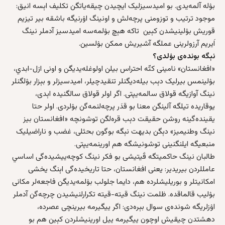
بۉله‌ آلمه‌یدی. بو امیدسیزلیک ایچیدن چیقه‌یاتگن تکلیف اېسه انیق:
موجود ترتیب و توزومنی پرچه‌لش و اونینگ اۉرنیگه باشقه‌ بیر تیزیم
قوریش بۉلینیشدن کېین تاکه‌ هېچ بۉلمه‌سه‌ امیدسیز آدملر نینگ
اَیریم آرزولرینی عملگه آشیریش ممکن بۉلسین.
نېگه‌ بونده‌ی بۉلدی؟
«افغانستان» نامینی کتّه‌ احتراس بیلن اولوغله‌یدیگن و اونی ازل-ابدي،
بۉلینمس بیرلیک دېب بیله‌دیگنلر تنقیدچیلر، امیدسیزلر و بېزار بۉلگنلر
نینگ آوازیگه قولاق سالمه‌یپتی. اگر اولر قولاق سالگنیده اېدی،
یوقاریده تیلگه آلینگن معنا بو قدَر پرچه‌لنمه‌گن بۉلردی. اولر حتا
یقینده‌‌گینه روشن حقیقت دېب قره‌لگن توشونچه‌ «افغانستان بیز
نینگ وطنیمیز» دېگن بدیهت نېگه‌ بوگون بحثلی، غضب و ناراضیلیک
منبعیگه ایلنگنینی توشونیشگه هم اورینمه‌یپتی.
طالبان نینگ حاکمیتگه قَیتیشی بو فکر نینگ کوچه‌ییشیده‌گی اساسي
عامللردن بیریدیر: یعنی افغانستان، حتا تاریخیده‌گی اېنگ یخشی
امکانیتلر و بوریلیشلرده هم، دایما جلولب بۉلمه‌یدیگن فاجعه‌لر مکانی
بۉلیب قالماقده. ظلمت نینگ قیته-قیته‌ تکرارلنیشیدن چرچه‌گن آدملر
اۉزلریگه شونده‌ی سوال بېره‌دی: اگر ییگیرمه بیرینچی عصرده،
دهشتدن چیقیش اوچون ییگیرمه‌ ییل اورینیشلردن کېین هم بو