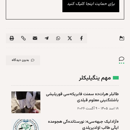
برای حمایت اینجا کلیک کنید
بدون دیدگاه
مهم ینگیلیکلر
طالبلر هرات‌ده سمنت فابریکه‌سی قوریلیشی
باشلنگنینی معلوم قیلدی
۱۸ اسد ۱۴۰۵ - ۹ آگست ۲۰۲۶
«آزادلیک جبهه‌سی»: نورستانده‌گی هجومده
ایکّی طالب اۉلدیریلدی