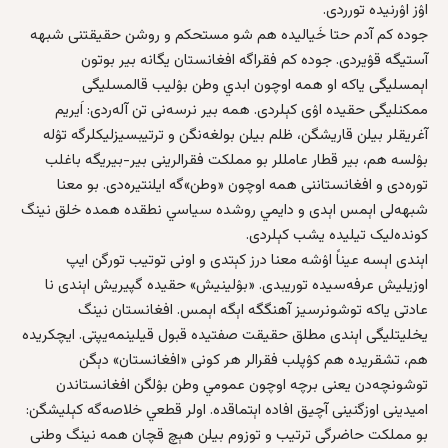
اۉز اۉرنیده تورردی.
جوده‌ کم آدم حتا خَیالیده هم شو مستحکم و روشن حقیقتنی شبهه‌
آستیگه قۉیردی. جوده‌ کم فقراگه افغانستان یگانه‌ بیر بوتون
اېمسلیگی یاکه او همه‌ اوچون ابدي وطن بۉلیب قالمسلیگی
ممکنلیگی حقیده اۉی کېلردی. همه‌ بیر نرسه‌نی تن آله‌ردی: اَیریم
آغریقلر بیلن قاریشگن، ظلم بیلن بولغه‌نگن و ترتیبسیزلیکلرگه تۉله‌
بۉلسه هم، بیر قطار عامللر بو مملکت فقرالرینی بیر-بیریگه باغلب
توره‌دی و افغانستاننی همه‌ اوچون «وطن»گه ایلنتیره‌دی. بو معنا
شبهه‌لی اېمس اېدی و دایمي روشده سیاسي نطقده همده‌ خلق نینگ
کونده‌لیک تیلیده یشب کېلردی.
اېندی اېسه عیناً اۉشه‌ معنا درز کېتدی و اونی توتیب تورگن ایپ
اوزیلیش عرفه‌سیده توریبدی. «بۉلینیش» حقیده گپیریش اېندی نا
عادتی یاکه توشونرسیز آهنگگه اېگه‌ اېمس. افغانستان نینگ
یخلیتلیگی اېندی مطلق حقیقت صفتیده قبول قیلینمه‌یپتی. ایچکریده
هم، تشقریده هم کۉپلب فقرالر هر کونی «افغانستان» دېگن
توشونچه‌دن یعنی برچه‌ اوچون عمومي وطن بۉلگن افغانستاندن
امیدینی اوزگنینی آچیق افاده‌ اېتماقده. اولر قطعي خلاصه‌گه کېلیشگن:
بو مملکت حاضرگی ترتیب و توزوم بیلن هېچ قچان همه‌ نینگ وطنی