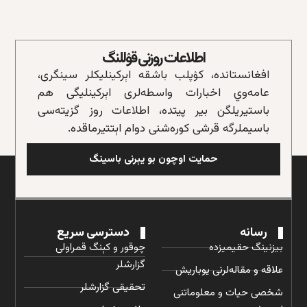
اطلاعات روزنی قۉللنگ
افغانستانده، کۉپلب باشقه‌ اېرکینلیکلر سینگری،
عامه‌وي اخبارات واسطه‌لری اېرکینلیگی هم
باستیریلگن بیر پیتده، اطلاعات روز گزیته‌سی
باسیملرگه قرشی کوره‌شنی دوام اېتتیرماقده.
حمایت اوچون بو یېرنی باسینگ
رسانه
دسترسی سریع
بیزنینگ حقیمیزده
چوقور و کېنگ قمراولی
گزارشلر
علاقه و مقاله‌لرنی یوباریش
تحقیقی گزارشلر
شخصی حیات و معلوماتنی