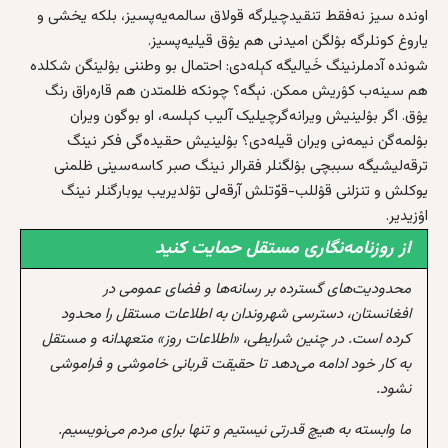
اونده سیز نه‌فقط تنقیدچیلرگه قولاق سالمه‌یه‌پسیز، بلکه‌ یخشی و
یاروغ کونلرگه بۉلگن امیدنی هم یۉق قیلیه‌پسیز.
شونده آدملرنینگ خَیالیگه کېله‌دی: احتمال بو وطننی بۉلینگن شکلده
هم سینه‌ب کۉریش ممکن. نېگه‌؟ چونکه‌ ظلمتدن هم قاره‌راق رنگ
یۉق. اگر بۉلینیش ویرانه‌گرچیلیک آلیب کېلسه، او بوگون ویران
بۉلمه‌گن نیمه‌نی ویران قیله‌دی؟ بۉلینیش حقیده‌گی فکر نینگ
ترقه‌لیشیگه سببچی بۉلگنلر فقرالر نینگ صبر کاسه‌سینی ظلمنی
یوکلش و تنزلنی قۉللب-قوّتلش آرقه‌لی تۉلدیریب یوبارگنلر نینگ
اۉزیدیر.
از روزنامه‌نگاری مستقل حمایت کنید
محدودیت‌های گسترده بر رسانه‌ها و فضای عمومی در
افغانستان، دسترسی شهروندان به اطلاعات مستقل را محدود
کرده است. در چنین شرایطی، «اطلاعات روز» متعهدانه و مستقل
به کار خود ادامه می‌دهد تا حقیقت قربانی خاموشی و فراموشی
نشود.
ما وابسته به هیچ قدرتی نیستیم و تنها برای مردم می‌نویسیم.