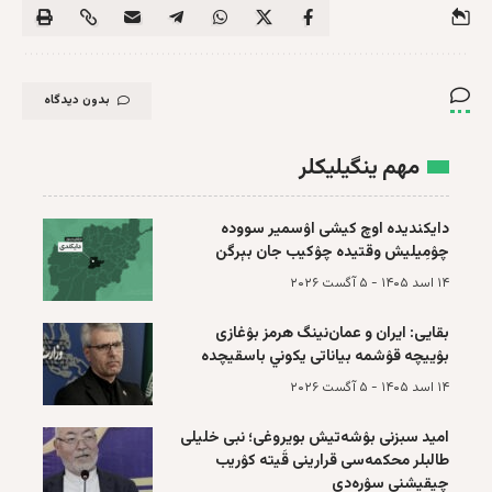
بدون دیدگاه
مهم ینگیلیکلر
دا‌یکندیده اوچ کیشی اۉسمیر سووده
چۉمِیلیش وقتیده چۉکیب جان بېرگن
۱۴ اسد ۱۴۰۵ - ۵ آگست ۲۰۲۶
بقایی: ایران و عمان‌نینگ هرمز بۉغازی
بۉییچه‌ قۉشمه‌ بیاناتی یکوني باسقیچده
۱۴ اسد ۱۴۰۵ - ۵ آگست ۲۰۲۶
امید سبزنی بۉشه‌تیش بویروغی؛ نبی خلیلی
طالبلر محکمه‌سی قرارینی قَیته کۉریب
چیقیشنی سۉره‌دی