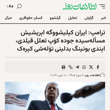
Aa
خبر
گزارش
تحلیل
گپلشوو
انسان حقوقلری
عیال
ترا‌مپ: ایران کېلیشووگه اېریشیش
مسأله‌سیده جوده‌ کۉپ تعلل قیلدی،
اېندی بونینگ بدلینی تۉله‌شی کېره‌ک
اطلاعات روز
۲۰ جوزا ۱۴۰۵ - ۱۰ جون ۲۰۲۶