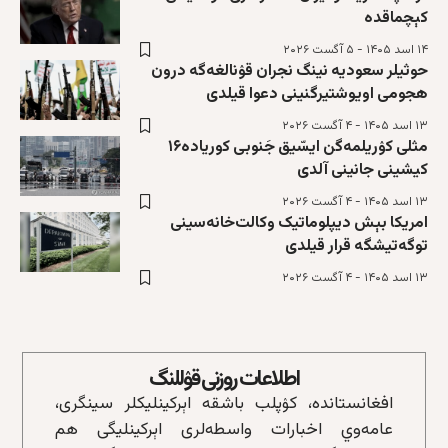
کېچماقده
۱۴ اسد ۱۴۰۵ - ۵ آگست ۲۰۲۶
حوثيلر سعوديه‌ نینگ نجران قۉنالغه‌گه درون
هجومی اویوشتیرگنینی دعوا قیلدی
۱۳ اسد ۱۴۰۵ - ۴ آگست ۲۰۲۶
مثلی کۉریلمه‌گن ایسّیق جَنوبی کوریا‌ده۱۶
کیشینی جانینی آلدی
۱۳ اسد ۱۴۰۵ - ۴ آگست ۲۰۲۶
امریکا بېش دیپلوماتیک وکالت‌خانه‌سینی
توگه‌تیشگه قرار قیلدی
۱۳ اسد ۱۴۰۵ - ۴ آگست ۲۰۲۶
اطلاعات روزنی قۉللنگ
افغانستانده، کۉپلب باشقه‌ اېرکینلیکلر سینگری،
عامه‌وي اخبارات واسطه‌لری اېرکینلیگی هم