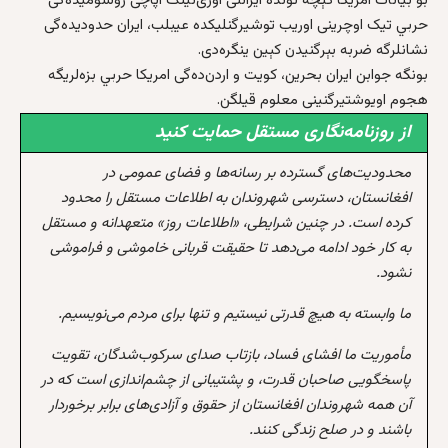
بو بیانات امریکا کېچه‌ تونده ایراننی اۉزی‌نینگ آپاچی روسومیده‌گی
حربي تیک اوچرینی اوریب توشیرگنلیکده عیبلب، ایران حدودیده‌گی
نشانلرگه ضربه‌ بېرگنیدن کېین ینگره‌دی.
بونگه جوابن ایران بحر‌ین، کو‌یت و اردن‌ده‌گی امریکا حربي بزه‌لریگه
هجوم اویوشتیرگنینی معلوم قیلگن.
از روزنامه‌نگاری مستقل حمایت کنید
محدودیت‌های گسترده بر رسانه‌ها و فضای عمومی در
افغانستان، دسترسی شهروندان به اطلاعات مستقل را محدود
کرده است. در چنین شرایطی، «اطلاعات روز» متعهدانه و مستقل
به کار خود ادامه می‌دهد تا حقیقت قربانی خاموشی و فراموشی
نشود.
ما وابسته به هیچ قدرتی نیستیم و تنها برای مردم می‌نویسیم.
مأموریت ما افشای فساد، بازتاب صدای سرکوب‌شدگان، تقویت
پاسخگویی صاحبان قدرت، و پشتیبانی از چشم‌اندازی است که در
آن همه شهروندان افغانستان از حقوق و آزادی‌های برابر برخوردار
باشند و در صلح زندگی کنند.