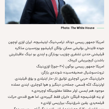
Photo: The White House
امریکا جمهور رییسی دونا‌لد ترامپ‌نینگ ایتیشیچه، ایران اۉزی اوچون
جوده‌ فایده‌لی بۉلیشی ممکن بۉلگن کېلیشوو یوزه‌سیدن مذاکره‌
قیلیشنی حددن تشقری چۉزیب یوبارگن و اېندی بو نینگ عاقبتلرینی
باشدن کېچیریشی کېره‌ک.
امریکا جمهور رییسی بوگون (۲۰-جوزا) اۉزی‌نینگ
تروث‌سوشیال صحیفه‌سیده شونده‌ی یازگن:
«ایران‌نینگ حربي کوچلری تۉلیق تار-مار اېتیلدی و یۉق قیلیندی.
اولرنینگ کتّه‌ قِسمی، جمله‌دن دېنگیز و هوا کوچلری، اېندی عملده
موجود هم اېمس. اولر مطلقا مغلوبیتگه اوچره‌دی.»
او ینه‌ قۉشیمچه‌ قیلگن: «ایران فقط گپیره‌دی، اما هېچ قنده‌ی حرکت
قیلمه‌یدی. یقین شرق‌نینگ بېزاریسی اۉلدی.»