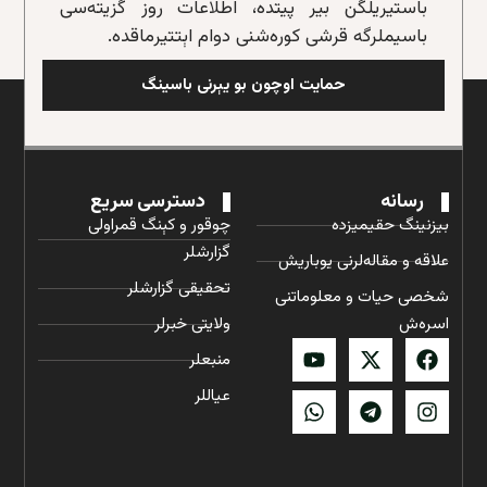
باستیریلگن بیر پیتده، اطلاعات روز گزیته‌سی
باسیملرگه قرشی کوره‌شنی دوام اېتتیرماقده.
حمایت اوچون بو یېرنی باسینگ
رسانه
دسترسی سریع
بیزنینگ حقیمیزده
چوقور و کېنگ قمراولی
گزارشلر
علاقه و مقاله‌لرنی یوباریش
تحقیقی گزارشلر
شخصی حیات و معلوماتنی
اسره‌ش
ولایتی خبرلر
منبعلر
عیاللر