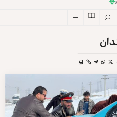
I
n
ندان