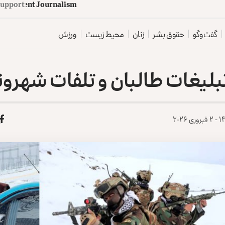
d
e
p
e
n
d
e
n
t
J
o
u
Support
r
n
a
r
o
z
t
l
گفت‌وگو
حقوق بشر
زنان
محیط زیست
ورزش
 تبلیغات طالبان و تلفات شهرو