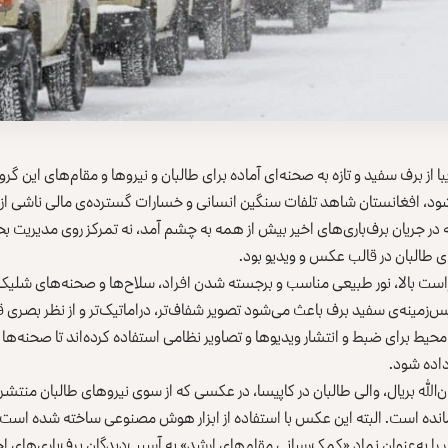
 از برف سفید و تازه به صحنه‌ای آماده برای طالبان و نیروها و مقام‌های این گر
شود، افغانستان شاهد تلفات سنگین انسانی و خسارات گسترده‌ی مالی ناشی ا
ه در جریان برف‌باری‌های اخیر بیش از همه به چشم آمد، نه تمرکز روی مدیریت ب
ی طالبان در قالب عکس و ویدیو بود.
تراست بالا، نور طبیعی مناسب و برجسته‌ شدن افراد، سلاح‌ها و صحنه‌های شلی
س‌زمینه‌ی سفید برف باعث می‌شود تصویر شفاف‌تر، دراماتیک‌تر و از نظر بصری ق
محیط برای ضبط و انتشار ویدیوها و تصاویر نظامی استفاده کرده‌اند تا صحنه‌ها بر
داده شود.
ان‌الله بریال، والی طالبان در کاپیسا، در عکسی که از سوی نیروهای طالبان منت
مانده است. البته این عکس با استفاده از ابزار هوش مصنوعی ساخته شده است
ا به‌‌عنوان نماد «کمک‌‌رسانی مقام‌های ارشد» به آسیب‌دیدگان برف‌باری‌های اخ