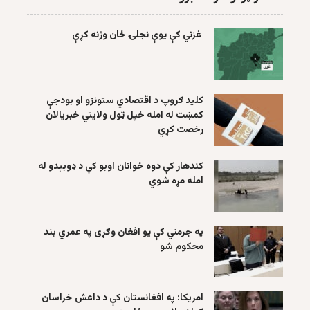
غزني کې یوې نجلۍ ځان وژنه کړې
کلید ګروپ د اقتصادي ستونزو او بودجې
کمښت له امله خپل ټول ولایتي خبریالان
رخصت کړي
کندهار کې دوه ځوانان اوبو کې د ډوبېدو له
امله مړه شوي
په جرمني کې یو افغان وګړی په عمري بند
محکوم شو
امریکا: په افغانستان کې د داعش خراسان