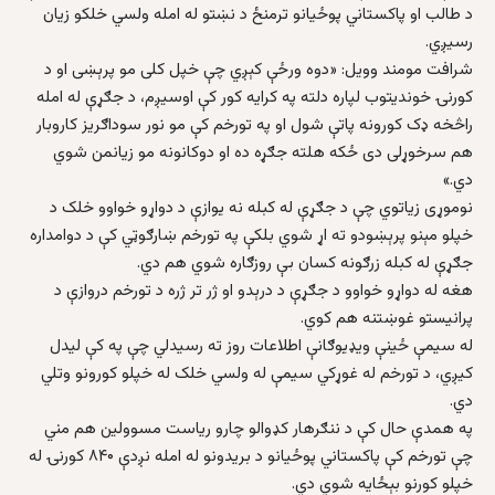
د طالب او پاکستاني پوځیانو ترمنځ د نښتو له امله ولسي خلکو زیان
رسیږي.
شرافت مومند وویل: «دوه ورځې کېږي چې خپل کلی مو پرېښی او د
کورنۍ خوندیتوب لپاره دلته په کرایه کور کې اوسیږم، د جګړې له امله
راڅخه ډک کورونه پاتې شول او په تورخم کې مو نور سوداګریز کاروبار
هم سرخوړلی دی ځکه هلته جګړه ده او دوکانونه مو زیانمن شوي
دي.»
نوموړی زیاتوي چې د جګړې له کبله نه یوازې د دواړو خواوو خلک د
خپلو مېنو پرېښودو ته اړ شوي بلکې په تورخم ښارګوټي کې د دوامداره
جګړې له کبله زرګونه کسان بې روزګاره شوي هم دي.
هغه له دواړو خواوو د جګړې د درېدو او ژر تر ژره د تورخم دروازې د
پرانیستو غوښتنه هم کوي.
له سیمې ځینې ويډیوګانې اطلاعات روز ته رسیدلي چې په کې لیدل
کیږي، د تورخم له غوړکي سیمې له ولسي خلک له خپلو کورونو وتلي
دي.
په همدې حال کې د ننګرهار کډوالو چارو ریاست مسوولین هم مني
چې تورخم کې پاکستاني پوځیانو د بریدونو له امله نږدې ۸۴۰ کورنۍ له
خپلو کورنو بېځایه شوي دي.