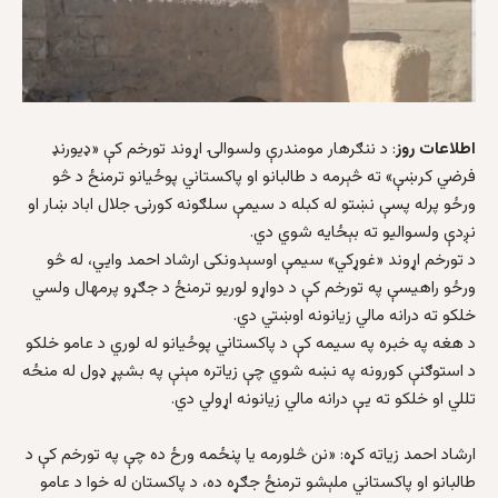
اطلاعات روز
: د ننګرهار مومندرې ولسوالۍ اړوند تورخم کې «ډیورنډ
فرضي کرښې» ته څېرمه د طالبانو او پاکستاني پوځیانو ترمنځ د څو
ورځو پرله پسې نښتو له کبله د سیمې سلګونه کورنۍ جلال اباد ښار او
نږدې ولسوالیو ته بېځایه شوي دي.
د تورخم اړوند «غوړکي» سیمې اوسېدونکی ارشاد احمد وایي، له څو
ورځو راهیسې په تورخم کې د دواړو لوریو ترمنځ د جګړو پرمهال ولسي
خلکو ته درانه مالي زیانونه اوښتي دي.
د هغه په خبره په سیمه کې د پاکستاني پوځیانو له لوري د عامو خلکو
د استوګنې کورونه په نښه شوي چې زیاتره مېنې په بشپړ ډول له منځه
تللي او خلکو ته یې درانه مالي زیانونه اړولي دي.
ارشاد احمد زیاته کړه: «نن څلورمه یا پنځمه ورځ ده چې په تورخم کې د
طالبانو او پاکستاني ملېشو ترمنځ جګړه ده، د پاکستان له خوا د عامو