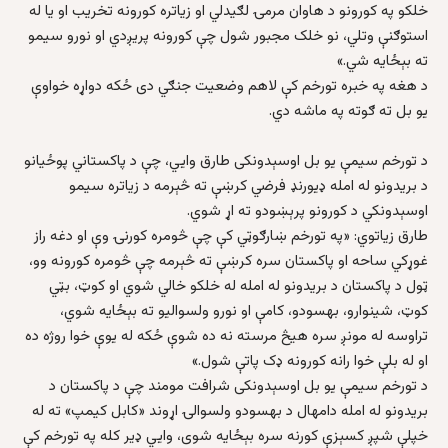
خلکو په کورونو د هاوان مرمۍ لګیدلي او زیاتره کورونه تخریب او یا له
استوګنې وتلي، نو خلک مجبور شول چې کورونه پریږدي او نورو سیمو
ته بېځایه شي.»
د هغه په خبره تورخم کې لاهم وضعیت جنګي دی ځکه دواړه خواوې
یو بل ته ګوته په ماشه دي.
د تورخم سیمې یو بل اوسېدونکی طارق وایي، چې د پاکستاني پوځیانو
د بریدونو له امله ډیورنډ فرضي کرښې ته څېرمه د زیاتره سیمو
اوسېدونکي د کورونو پرېښودو ته اړ شوي.
طارق زیاتوي: «په تورخم ښارګوټي کې چې څومره کورنۍ وې او دغه راز
غوړکي ساحه او پاکستان سره کرښې ته څېرمه چې څومره کورونه وو،
ټول د پاکستان د بریدونو له امله له خلکو خالي شوي او کوټ، بټي
کوټ، شینوارو، بهسودو، کامې او نورو ولسوالیو ته بېځایه شوي،
تراوسه له مونږ سره هیڅ مرسته نه ده شوې ځکه له یوې خوا روژه ده
او له بلې خوا رانه کورونه ډک پاتې شول.»
د تورخم سیمې یو بل اوسېدونکی شرافت مومند چې د پاکستان د
بریدونو له امله دامهال د بهسودو ولسوالۍ اړوند «کابل کیمپ» ته له
خپلې شپږ کسېزې کورنه سره بېځایه شوی، وایي ډیر کله په تورخم کې