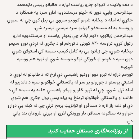
د دغه ولایت د کډوالو چارو ریاست لپاره د طالبانو رییس بازمحمد
عبدالرحمن وایي، دوی له ځینو مرستندویه ادارو سره په همکاره د
جګړې له امله د بېځایه شویو کورنیو سروې یې پیل کړې چې له سروې
وروسته به له مستحقو کورنیو سره مرستې ترسره شي.
عبدالرحمن زیاتوي: «کوم ارقام چې زمونږ ریاست او مرستندویه ادارو
راټول کړي، تراوسه ۸۴۰ کورنۍ د تورخم او د جګړې له نږدې نورو سیمو
بېځایه شوي، چې زیاتره یې په کابل کېمپ سیمه کې استوګن شوي
دوی سره د خېمو او خوراکي توکو مرسته شوې او نوره هم ورسره
کېږي.»
تورخم درازه له تېرو دوو اوونیو راهیسې دې اړخ ته د طالبانو له لوري د
امنیتي پوستو د جوړولو پر سر له پاکستاني ځواکونو سره د ناندریو له
امله تړل شوې، چې له تېرو څلورو ورځو راهیسې هلته په سیمه کې د
طالب او پاکستاني ځواکونو ترمنځ په پرله پسې ډول جګړې هم شوي
دي او دغه راز لاره د مسافرو او ټرانزیټ پرمخ تړلې چې له کبله یې دواړو
خواوو ته سلګونه مسافر، بار وړونکې لارۍ او بېړني ناروغان بند پاتې
دي.
از روزنامه‌نگاری مستقل حمایت کنید