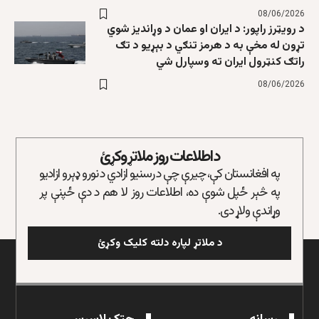
08/06/2026
د رویټرز راپور: د ایران او عمان د وړاندیز شوي
تړون له مخې به د هرمز تنګي د بېړیو د تګ
راتګ کنټرول ایران ته وسپارل شي
08/06/2026
د اطلاعات روز ملاتړ وکړئ
په افغانستان کې، چیرې چې د رسنیو ازادي د نورو ډېرو ازادیو
په څېر ځپل شوې ده، اطلاعات روز لا هم د دې ځپنې پر
وړاندې ولاړ دی.
د ملاتړ لپاره دلته کلیک وکړئ