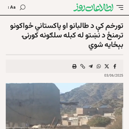
Aa
تورخم کې د طالبانو او پاکستاني ځواکونو
ترمنځ د نښتو له کبله سلګونه کورنۍ
بېځایه شوي
03/06/2025