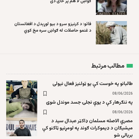
ګواښ لا هم پر ځای دی
فائو: د کرنیزو سرو د بیو لوړېدل د افغانستان
د غنمو حاصلات له ګواښ سره مخ کوي
مطالب مرتبط
طالبانو په خوست کې یو ټولنیز فعال نیولی
08/06/2026
په ننګرهار کې د یوې نجلۍ جسد موندل شوی
08/06/2026
مصري الاصله مسلمان ډاکټر عبدال سید د
میشیګان د ډیموکرات ګوند په لومړنیو ټاکنو کې
بریالی شو