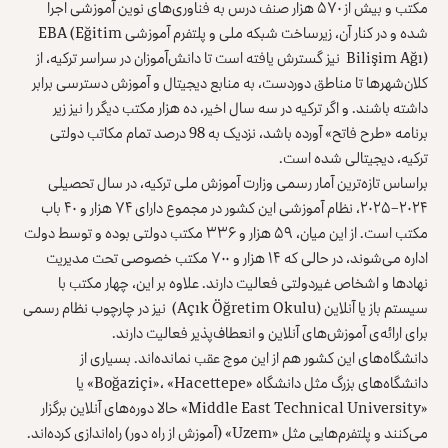
مکتب و بیش از ۵۷۰ هزار صنف درس به فناوری‌های نوین آموزشی اجرا
شده و در کنار آن، زیرساخت شبکه ملی و پلتفرم آموزشی EBA (Eğitim
Bilişim Ağı) نیز گسترش یافته است تا دانش‌آموزان در سراسر ترکیه، از
کلان‌شهرها تا مناطق دوردست، به منابع دیجیتال و آموزش دسترسی برابر
داشته باشند. و اگر ترکیه در سه سال اخیر، ده هزار مکتب دیگر را نیز زیر
برنامه «طرح فاتح» آورده باشد، نزدیک به 98 درصد تمام مکاتب دولتی
ترکیه، دیجیتالی شده است.
براساس تازه‌ترین آمار رسمی وزارت آموزش ملی ترکیه، در سال تحصیلی
۲۰۲۴–۲۰۲۵، نظام آموزشی این کشور در مجموع دارای ۷۴ هزار و ۴۰ باب
مکتب است. از این میان، ۵۹ هزار و ۳۳۶ مکتب دولتی بوده و توسط دولت
اداره می‌شوند، در حالی که ۱۴ هزار و ۷۰۰ مکتب خصوصی تحت مدیریت
نهادها و اشخاص غیردولتی فعالیت دارند. علاوه بر این، چهار مکتب با
سیستم باز یا آنلاین (Açık Öğretim Okulu) نیز در چارچوب نظام رسمی
برای ارائه‌ی آموزش‌های آنلاین و انعطاف‌پذیر فعالیت دارند.
دانشگاه‌های این کشور هم از این موج عقب نمانده‌اند. بسیاری از
دانشگاه‌های بزرگ مثل دانشگاه «Boğaziçi»، «Hacettepe» یا
«Middle East Technical University» حالا دوره‌های آنلاین برگزار
می‌کنند و پلتفرم‌هایی مثل «Uzem» (آموزش از راه دور) راه‌اندازی کرده‌اند.