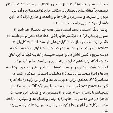
دیجیتالی شدن هماهنگ کنند. از همین‌رو، انتظار می‌رود دولت ترکیه در کنار
توسعه‌ی آموزش‌های دیجیتالی در مکاتب، برای توانمندسازی و آموزش
دیجیتال نسل‌های مسن‌تر نیز طرح‌ها و برنامه‌های مؤثری ارائه کند تا این
قشر از تحولات نوین جامعه عقب نمانند.
چالش دیگر، امنیت داده‌ها است. وقتی همه چیز دیجیتال می‌شود، از
سوابق پزشکی گرفته تا تراکنش‌های بانکی، خطر هک شدن و سوءاستفاده
بالا می‌رود. مثلا، در سال ۲۰۲۱، گزارش‌هایی از نشت اطلاعات کاربران e-
Devlet یا دولت الکترونیکی منتشر شد که باعث نگرانی مردم شد. گرچه
دولت سریع واکنش نشان داد و امنیت سیستم را تقویت کرد، اما این اتفاق
نشان داد که ترکیه هنوز در این زمینه آسیب‌پذیر است. برای افرادی که
اطلاعات شخصی‌شان در این سیستم‌ها است، این یعنی باید حواس‌شان به
رمزها و احراز هویت‌شان باشد تا از مشکلات احتمالی جلوگیری کنند. در
دسامبر ۲۰۱۵، حمله‌ی بزرگی به زیرساخت‌های اینترنتی ترکیه رخ داد که به
گروه «Anonymous» نسبت داده شد. با روش DDoS، حدود ۴۰۰ هزار
وب‌سایت با دامنه‌ی «.tr» چند روز از دسترس خارج شدند. این حمله، که
ظاهرا اعتراضی به سیاست‌های ترکیه بود، از وب‌سایت‌های دولتی تا بانک‌ها
و کسب‌وکارهای آنلاین را فلج کرد. ضرر مالی به میلیون‌ها دالر تخمین زده
شد.