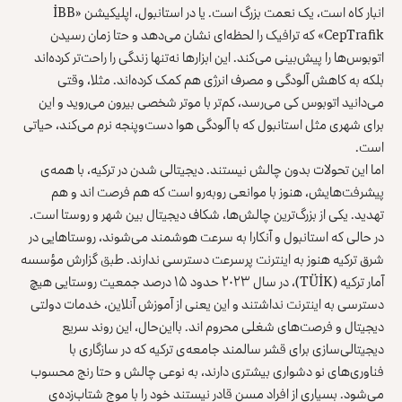
انبار کاه است، یک نعمت بزرگ است. یا در استانبول، اپلیکیشن «İBB
CepTrafik» که ترافیک را لحظه‌ای نشان می‌دهد و حتا زمان رسیدن
اتوبوس‌ها را پیش‌بینی می‌کند. این ابزارها نه‌تنها زندگی را راحت‌تر کرده‌اند
بلکه به کاهش آلودگی و مصرف انرژی هم کمک کرده‌اند. مثلا، وقتی
می‌دانید اتوبوس کی می‌رسد، کم‌تر با موتر شخصی بیرون می‌روید و این
برای شهری مثل استانبول که با آلودگی هوا دست‌وپنجه نرم می‌کند، حیاتی
است.
اما این تحولات بدون چالش نیستند. دیجیتالی شدن در ترکیه، با همه‌ی
پیشرفت‌هایش، هنوز با موانعی روبه‌رو است که هم فرصت ‌اند و هم
تهدید. یکی از بزرگ‌ترین چالش‌ها، شکاف دیجیتال بین شهر و روستا است.
در حالی که استانبول و آنکارا به سرعت هوشمند می‌شوند، روستاهایی در
شرق ترکیه هنوز به اینترنت پرسرعت دسترسی ندارند. طبق گزارش مؤسسه
آمار ترکیه (TÜİK)، در سال ۲۰۲۳ حدود ۱۵ درصد جمعیت روستایی هیچ
دسترسی به اینترنت نداشتند و این یعنی از آموزش آنلاین، خدمات دولتی
دیجیتال و فرصت‌های شغلی محروم ‌اند. بااین‌حال، این روند سریع
دیجیتالی‌سازی برای قشر سالمند جامعه‌ی ترکیه که در سازگاری با
فناوری‌های نو دشواری بیشتری دارند، به نوعی چالش و حتا رنج محسوب
می‌شود. بسیاری از افراد مسن قادر نیستند خود را با موج شتاب‌زده‌ی