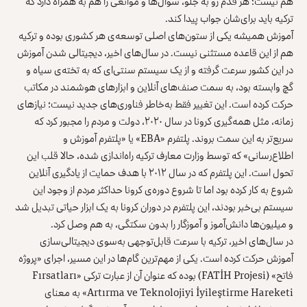
هم نیست؛ هر قدم رو به جلو، سؤال‌ها و موانعی را هم به همراه دارد که
ترکیه باید برای‌شان جواب پیدا کند.
آموزش همیشه یکی از ستون‌های اصلی توسعه‌ی هر کشوری بوده و ترکیه
هم از این قاعده مستثنی نیست. در سال‌های اخیر، دیجیتالی شدن آموزش
در این کشور سرعت گرفته و از یک سیستم سنتی‌ای که به تخته‌ی سیاه و
گچ وابسته بود، به سمت صنف‌های آنلاین و ابزارهای هوشمند در مکاتب
حرکت کرده است. این تغییر فقط به‌خاطر فناوری‌های جدید نیست؛ نیازهای
زمانه، مثل همه‌گیری کرونا در سال ۲۰۲۰، دولت و مردم را مجبور کرد که
سریع‌تر به این سمت بروند. پلتفرم «EBA» یا «پلتفرم آموزش و
اطلاع‌رسانی» که توسط وزارت معارف ترکیه راه‌اندازی شده، حالا قلب این
تحول است. این پلتفرم که در سال ۲۰۱۲ با هدف حمایت از یادگیری آنلاین
شروع به کار کرده بود اما تا شروع دوره‌ی کرونا حداکثر مردم از وجود این
سیستم بی‌خبر بودند، این پلتفرم در دوران کرونا به یک ابزار حیاتی تبدیل شد
و میلیون‌ها دانش‌آموز و آموزگار را بدون سکتگی، به هم وصل کرد.
در سال‌های اخیر، ترکیه با سرعت قابل‌توجهی به‌سوی دیجیتالی‌سازی
آموزش حرکت کرده است. یکی از مهم‌ترین گام‌ها در این مسیر، اجرای «پروژه
فاتح» (FATİH Projesi) بوده که عنوان آن از عبارت ترکی «Fırsatları
Artırma ve Teknolojiyi İyileştirme Hareketi» به معنای