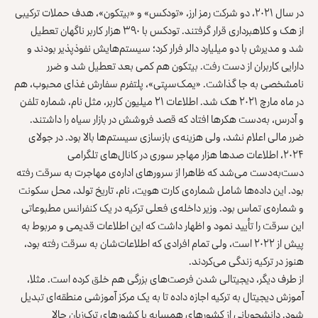
در سال ۲۰۲۱، دو شرکت رمز ارز، «تودکس» و «بیتکون»، هدف حملات ترکیبی
از هک و کلاهبرداری قرار گرفتند. تودکس با ۳۹۰ هزار کاربر ناگهان تعطیل
شد و مدیرش با دو میلیارد دالر فرار کرد؛ سیستم‌هایش نفوذپذیر بودند و
دارایی کاربران از دست رفت. بیتکون هم کمی بعد تعطیل شد و ضرر
نامشخصی به جا گذاشت. «یمک‌سپتی»، پلتفرم سفارش غذای محبوب، هم
در ماه مارچ ۲۰۲۱ هک شد. اطلاعات ۲۱ میلیون کاربر، مثل نام، شماره تلفن
و آدرس، به‌دست هکرها افتاد که قصد فروشش در بازار سیاه را داشتند.
ضرر مالی اعلام نشد، ولی هزینه‌ی بازسازی سیستم‌ها بالا بود. در جولای
۲۰۲۴، اطلاعات صدها هزار مهاجر سوری در کانال‌های تلگرامی
دست‌به‌دست می‌شد که ظاهرا از سرورهای اداره‌ی مهاجرت به سرقت رفته
بود. این داده‌ها شامل شماره‌ی کارت هویت، نام، تاریخ تولد، محل سکونت
و شماره‌ی تماس بود. وزیر داخله‌ی فعلی ترکیه در یک کنفرانس مطبوعاتی
این سرقت را تأیید نمود و اظهار داشت که این اطلاعات قدیمی و مربوط به
پیش از ۲۰۲۲ است، ولی تمام افرادی که اطلاعات‌شان به سرقت رفته بود،
هنوز در ترکیه زندگی می‌کردند.
از طرف دیگر، دیجیتالی شدن فرصت‌های بزرگی هم خلق کرده است. مثلا،
آموزش دیجیتال به ترکیه اجازه داده تا به یک مرکز آموزشی منطقه‌ای تبدیل
شود. دانشجویانی از کشورهای همسایه یا کشورهای ترک‌زبان حالا