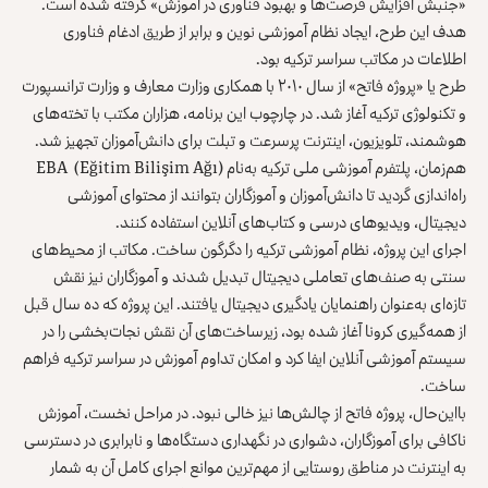
«جنبش افزایش فرصت‌ها و بهبود فناوری در آموزش» گرفته شده است.
هدف این طرح، ایجاد نظام آموزشی نوین و برابر از طریق ادغام فناوری
اطلاعات در مکاتب سراسر ترکیه بود.
طرح یا «پروژه فاتح» از سال ۲۰۱۰ با همکاری وزارت معارف و وزارت ترانسپورت
و تکنولوژی ترکیه آغاز شد. در چارچوب این برنامه، هزاران مکتب با تخته‌های
هوشمند، تلویزیون، اینترنت پرسرعت و تبلت برای دانش‌آموزان تجهیز شد.
هم‌زمان، پلتفرم آموزشی ملی ترکیه به‌نام EBA (Eğitim Bilişim Ağı)
راه‌اندازی گردید تا دانش‌آموزان و آموزگاران بتوانند از محتوای آموزشی
دیجیتال، ویدیوهای درسی و کتاب‌های آنلاین استفاده کنند.
اجرای این پروژه، نظام آموزشی ترکیه را دگرگون ساخت. مکاتب از محیط‌های
سنتی به صنف‌های تعاملی دیجیتال تبدیل شدند و آموزگاران نیز نقش
تازه‌ای به‌عنوان راهنمایان یادگیری دیجیتال یافتند. این پروژه که ده سال قبل
از همه‌گیری کرونا آغاز شده بود، زیرساخت‌های آن نقش نجات‌بخشی را در
سیستم آموزشی آنلاین ایفا کرد و امکان تداوم آموزش در سراسر ترکیه فراهم
ساخت.
بااین‌حال، پروژه فاتح از چالش‌ها نیز خالی نبود. در مراحل نخست، آموزش
ناکافی برای آموزگاران، دشواری در نگهداری دستگاه‌ها و نابرابری در دسترسی
به اینترنت در مناطق روستایی از مهم‌ترین موانع اجرای کامل آن به ‌شمار