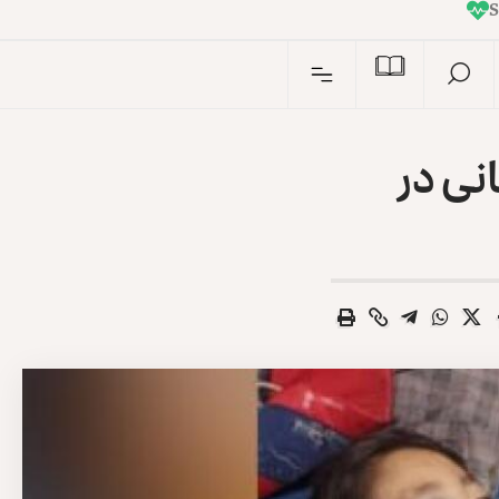
I
n
نی در