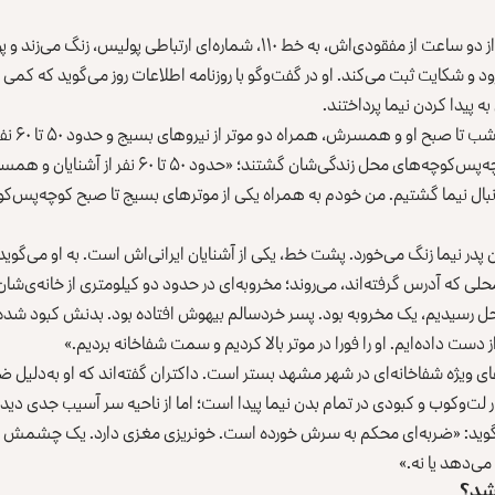
حسین خاموش، پدر نیما بعد از دو ساعت از مفقودی‌اش، به خط ۱۱۰، شماره‌ای ارتباط
 و شکایت ثبت می‌کند. او در گفت‌وگو با روزنامه اطلاعات روز می‌گوید که کمی 
به پیدا کردن نیما پرداختند.
به‌گفته‌ی حس
آشنایان‌شان دنبال نیما در کوچه‌پس‌کوچه‌های محل زندگی‌شان 
بال نیما گشتیم. من خودم به همراه یکی از موترهای بسیج تا صبح کوچه‌پس‌کو
۷: صبح، تلفون پدر نیما زنگ می‌خورد. پشت خط، یکی از آشنایان ایرانی‌اش است. به او می‌
ی که آدرس گرفته‌اند، می‌روند؛ مخروبه‌ای در حدود دو کیلومتری از خانه‌ی‌شان
محل رسیدیم، یک مخروبه بود. پسر خردسالم بیهوش افتاده بود. بدنش کبود شده ب
ز دست داده‌ایم. او را فورا در موتر بالا کردیم و سمت شفاخانه بردیم.»
ی ویژه شفاخانه‌ای در شهر مشهد بستر است. داکتران گفته‌اند که او به‌دلیل ض
 لت‌وکوب و کبودی در تمام بدن نیما پیدا است؛ اما از ناحیه سر آسیب جدی 
‌گوید: «ضربه‌ای محکم به سرش خورده است. خونریزی مغزی دارد. یک چشمش 
ی‌دهد یا نه.»
 شد؟