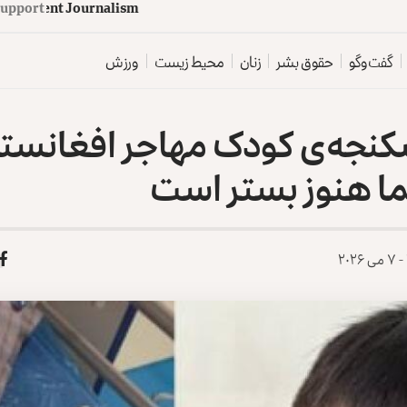
d
e
p
e
n
d
e
n
t
J
o
u
Support
r
n
a
l
i
o
z
s
گفت‌وگو
حقوق بشر
زنان
محیط زیست
ورزش
کنجه‌ی کودک مهاجر افغانستا
ا هنوز بستر است