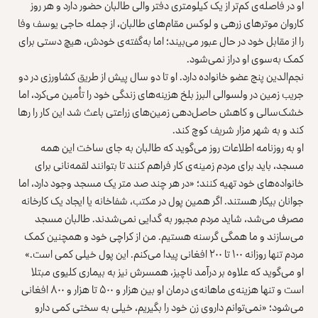
او در فاصله‌ی کم‌تر از یک کیلومتری دفتر والی طالبان حضور دارد و هر روز
کاروان موترهای زرهی و لوکس مقام‌های طالبان، از جمله حاجی یوسف وفا
را از مقابل خود در حال عبور می‌بیند؛ اما به‌گفته‌ی خودش، هیچ دستی برای
کمک به‌سوی او دراز نمی‌شود.
نجم‌الدین پنج عضو خانواده دارد. او تا دو سال پیش از طریق کشاورزی در دو
جریب زمین در ولسوالی البرز بلخ هزینه‌های زندگی خود را تأمین می‌کرد، اما
خشک‌سالی و کاهش حاصل‌‌دهی زمین‌های زراعتی باعث شد این کار را رها
کند و به شهر مزار شریف کوچ کند.
او به روزنامه اطلاعات روز می‌گوید که طالبان به جای ساخت این همه
مسجد، باید برای مردم زمینه‌ی کار فراهم کنند تا بتوانند لقمه‌نانی برای
خانواده‌های خود تهیه کنند؛ «در هر چند صد متر یک مسجد وجود دارد، اما
جوانان بیکار هستند. اگر همین پول در مکتب، شفاخانه یا ایجاد یک کارخانه
مصرف می‌شد، شاید مردم مجبور به گدایی نمی‌شدند. طالبان مسجد
می‌سازند و ما همگی گرسنه هستیم. من از کراچی خود و همچنین کمک
مردم تنها روزانه ۱۰۰ تا ۲۰۰ افغانی پیدا می‌کنم. این پول خیلی کمی است.»
او می‌گوید که علاوه بر درآمد ناچیز، همسرش نیز به بیماری کلیوی مبتلا
است و تنها هزینه‌ی ماهانه‌ی درمان او بین هزار و ۵۰۰ تا هزار و ۸۰۰ افغانی
می‌شود؛ «نمی‌توانم داروی زن خود را بگیریم، خیلی به سختی کمی دارو