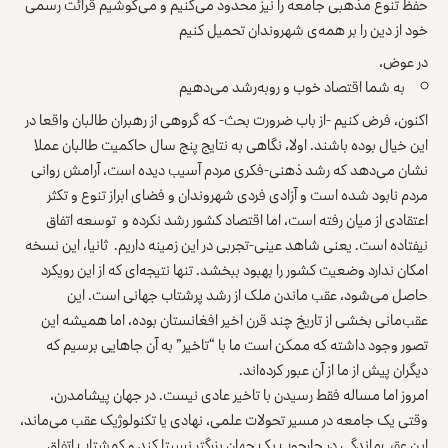
حفظ تنوع مذهبی جامعه را نیز محدود می‌کنیم و می‌کوشیم قرائت رسمی
خود از دین را بر همه‌ی شهروندان تحمیل کنیم
در عوض،
به شما اقتصاد خوب و روبه‌رشد می‌دهیم
اکنون، فرض کنیم -از باب ضرورت بحث- که گروهی از رهبران طالبان واقعا در
این خیال بوده باشند. اولا، نگاهی به نتایج پنج سال حاکمیت طالبان عملا
نشان می‌دهد که رشد ذهنی-فکری مردم آسیب دیده است، آرامش روانی
مردم نابود شده است و آزادی فردی شهروندان و فضای ابراز تنوع و تکثر
اعتقادی از میان رفته است، اما اقتصاد کشور رشد نکرده و توسعه اتفاق
نیفتاده است. یعنی شاهد عینی-تجربی در این زمینه داریم. ثانیا، این نسخه
امکان ندارد وضعیت کشور را بهبود ببخشد. تنها نتیجه‌ای که از این رویکرد
حاصل می‌شود، عقب ماندن ملک از رشد پرشتاب جهانی است. این
عقب‌مانی بخشی از تاریخ چند قرن اخیر افغانستان بوده، اما همیشه این
تصور وجود داشته که ممکن است ما با “تاخیر” به آن جاهایی برسیم که
دیگران پیش از ما از آن عبور کرده‌اند.
امروز اما مساله فقط رسیدن با تاخیر عادی نیست. در جهان پیشامدرن،
وقتی یک جامعه در مسیر تحولات علمی، نهادی یا تکنولوژیک عقب می‌ماند،
این عقب‌ماندگی در چارچوب یک جهان بزرگتر نسبتا کند و کم‌شتاب اتفاق