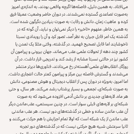
می‌افتاد. به همین دلیل، فاصله‌ها اگرچه واقعی بودند، به اندازه‌ی امروز
به‌صورت تصاعدی گسترده نمی‌شدند. در دوران حاضر وضعیت عمیقا فرق
کرده و ماهیت زمان، دانش و رقابت به صورت بنیادین دگرگون شده است.
به همین خاطر، مفهوم «تاخیر» را دیگر نمی‌توان و نباید، آن گونه که در
گذشته یک امر قابل جبران به نظر آمد، تصور کرد و آن را رویدادی نسبتا
ناخوشایند اما قابل تصحیح فهمید. در گذشته، وقتی مثلا یک تمدن یا
کشور چند دهه از تحولات علمی عقب می‌ماند، جهان بیرونی و پیرامون آن
کشور نیز در حالتی نسبتا مشابه از رشد کند و تدریجی قرار داشت. در آن
روزگار، انقلاب‌های علمی آهسته‌تر رخ می‌دادند، فناوری‌ها دیرتر منتشر
می‌شدند و گسترش فاصله بین مرکز و پیرامون کمتر حالت انفجاری داشت.
اما امروز، به‌ویژه در دوران پس از انقلاب دیجیتال و هوش مصنوعی، دانش
به صورت شبکه‌ای، تجمعی و بسیار پرشتاب رشد می‌کند. هر سال، و حتی
هر ماه، لایه‌های جدیدی بر دانش آدمی افزوده می‌شود که به صورت
شبکه‌ای بر لایه‌های قبلی سوار است. در چنین سیستمی، عقب‌ماندن دیگر
آن عقب ماندن ساده و خطی در گذشته‌های دور نیست. هر عقب ماندنی
عقب ماندن از یک شبکه است که اولا تمام اجزایش با هم حرکت می‌کنند و
ثانیا سرعتش شبیه هیچ حرکتی نیست که در گذشته‌های دور تجربه
کرده‌ایم. به بیانی دیگر، اگر در گذشته یک کشور یا جامعه ده سال عقب