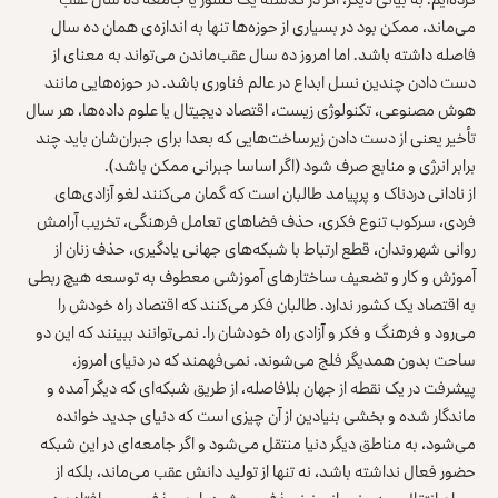
می‌ماند، ممکن بود در بسیاری از حوزه‌ها تنها به اندازه‌ی همان ده سال
فاصله داشته باشد. اما امروز ده سال عقب‌ماندن می‌تواند به معنای از
دست دادن چندین نسل ابداع در عالم فناوری باشد. در حوزه‌هایی مانند
هوش مصنوعی، تکنولوژی زیست، اقتصاد دیجیتال یا علوم داده‌ها، هر سال
تأخیر یعنی از دست دادن زیرساخت‌هایی که بعدا برای جبران‌شان باید چند
برابر انرژی و منابع صرف شود (اگر اساسا جبرانی ممکن باشد).
از نادانی دردناک و پرپیامد طالبان است که گمان می‌کنند لغو آزادی‌های
فردی، سرکوب تنوع فکری، حذف فضاهای تعامل فرهنگی، تخریب آرامش
روانی شهروندان، قطع ارتباط با شبکه‌های جهانی یادگیری، حذف زنان از
آموزش و کار و تضعیف ساختارهای آموزشی معطوف به توسعه هیچ ربطی
به اقتصاد یک کشور ندارد. طالبان فکر می‌کنند که اقتصاد راه خودش را
می‌رود و فرهنگ و فکر و آزادی راه خودشان را. نمی‌توانند ببینند که این دو
ساحت بدون همدیگر فلج می‌شوند. نمی‌فهمند که در دنیای امروز،
پیشرفت در یک نقطه از جهان بلافاصله، از طریق شبکه‌ای که دیگر آمده و
ماندگار شده و بخشی بنیادین از آن چیزی است که دنیای جدید خوانده
می‌شود، به مناطق دیگر دنیا منتقل می‌شود و اگر جامعه‌ای در این شبکه
حضور فعال نداشته باشد، نه تنها از تولید دانش عقب می‌ماند، بلکه از