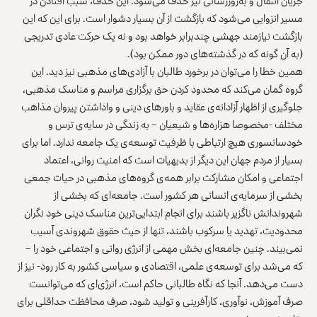
جریان انتقال و به‌روزرسانی نیز حذف می‌شود. این حذف، سبب افتادن در
مسیر انزوایی می‌شود که بازگشت از آن بسیار دشوار است. برای این که این
بازگشت نیازمند جهشی چندبرابر خواهد بود و نه یک حرکت عادی تدریجی
(به آن گونه که در گذشته‌های دور ممکن بود).
همین خطا را می‌توان در برخورد طالبان با آزادی‌های مذهبی نیز دید. این
گروه گمان می‌کند که محدود کردن حق برگزاری مراسم و مناسک مذهبی،
جلوگیری از اظهار آزادانه‌ی عقاید و باورهای دینی و واداشتن پیروان مذاهب
مختلف -مخصوصا هزاره‌ها و شیعیان – به زندگی در سایه‌ی ترس و
خودسانسوری هیچ ارتباطی با ظرفیت توسعه‌ی یک جامعه ندارد. اما برای
بسیار از مردم جهان این دیگر از بدیهیات است که امنیت روانی، اعتماد
اجتماعی و امکان مشارکت برابر همه‌ی گروه‌های مذهبی در حیات جمعی
بخشی از سرمایه‌ی انسانی هر کشور است. جامعه‌ای که بخشی از
شهروندانش ناگزیر باشند برای انجام ابتدایی‌ترین مناسک دینی خود نگران
محدودیت، تهدید یا سرکوب باشند، تنها از حیث حقوق شهروندی آسیب
نمی‌بیند. چنین جامعه‌ای بخش مهمی از انرژی روانی و اجتماعی خود را –
که می‌شد برای توسعه‌ی علمی، اقتصادی و سیاسی کشور به کار رود- نیز از
دست می‌دهد. آنجا که نگاه طالبانی حاکم است، انرژی‌ای که می‌توانست
صرف آموزش، نوآوری، کارآفرینی و تولید شود، صرف محافظت حداقلی برای