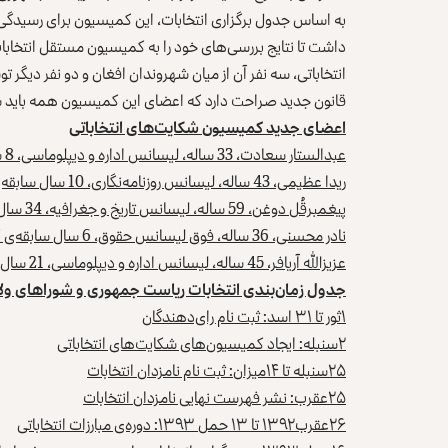
به اساس جدول برگزاری انتخابات، این کمیسیون برای رسیدگ
داشت تا نتایج بررسی‌های خود را به کمیسیون مستقل انتخاب
انتخاباتی، سه نفر آن از میان شهروندان افغان و دو نفر دیگ
قانون جدید صراحت دارد که اعضای این کمیسیون همه باید ش
اعضای جدید کمیسیون شکایت‌های انتخاباتی
عبدالستار سعادت، 33 ساله، لیسانس اداره و دیپلوماسی، 8 سال سابقه‌ی کار
ریدا عظیمی، 43 ساله، لیسانس روزنامه‌نگاری، 10 سال سابقه‌ی کار
پیغمبرقُل دوغن، 59 ساله، لیسانس تاریخ و جغرافیه، 34 سال سابقه‌ی کار
نادر محسنی، 36 ساله، فوق لیسانس حقوق، 6 سال سابقه‌ی کار
عزیزالله آریافر، 45 ساله، لیسانس اداره و دیپلوماسی، 21 سال سابقه‌ی کار
جدول زمان‌بندی انتخابات ریاست جمهوری و شوراهای ولایتی 
۱
ثور تا
۳۱
اسد: ثبت نام رای‌دهندگان
۲
سنبله: ایجاد کمیسیون‌های شکایت‌های انتخاباتی
۲۵
سنبله تا
۱۴
میزان: ثبت نام نامزدان انتخابات
۲۵
عقرب: نشر فهرست نهایی نامزدان انتخابات
۲۶
عقرب
۱۳۹۲
تا
۱۳
حمل
۱۳۹۳:
دوره‌ی مبارزات انتخاباتی