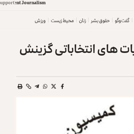
upport
d
e
p
e
n
d
e
n
t
J
o
u
r
n
a
l
i
s
m
گفت‌وگو
حقوق بشر
زنان
محیط زیست
ورزش
ت های انتخاباتی گزینش