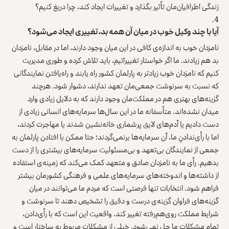
زندگی اطرافیان‌مان تأثیر بگذارد و تغییرات ایجاد کند، چرا دریغ کنیم؟
آیا با چند وکیل خوب در میان آن همه بد، تغییری ایجاد می‌شود؟
نامزدان خوب به اندازه‌ی کافی در این میان وجود دارند، اما در مقابل، نامزدان
بد هم زیادند. ما اگر خواستار تغییراتیم، باید تلاش کرده و طوری مدیریت
کنیم که نامزدان خوب زیادتر به پارلمان کشور راه یابند و راه‌یافتن نمایندگانی
که نسبت به سرنوشت جمعی‌مان تعهد ندارند، دشوار شود. هرچند
گزینه‌های بهتری هم در مملکت‌مان وجود دارند که به دلایل زیادی وارد
میدان نشده‌اند. متأسفانه ما در این سال‌ها سرمایه‌های انسانی زیادی از
دست دادیم یا آدم‌های لایق پرشماری خانه‌نشین شدند یا مهاجرت کردند،
اما با رأی‌ندادنِ ما، آن سرمایه‌ها برنمی‌گردند؛ حتا ممکن با افتادن پارلمان به
جمعی از نمایندگان بی‌تعهد و بی‌مسئولیت سرمایه‌های بیشتری را از دست
بدهیم. رأی ما به نامزدان صادق و متعهد کمک می‌کند که زمینه‌ی استفاده
از داشته‌ها و اندوخته‌های سرمایه‌های علمی و فرهنگی کشورمان بیشتر
فراهم شود. انتخابات تنها فرصتی است که مردم ما می‌توانند در میان
گزینه‌های فراوان گزینه‌ی درست و دقیق را تشخیص دهند تا سرنوشت و
شرایط مملکت روی‌هم‌رفته تغییر کند. واقعیت این است که با رأی‌دادن،
تمام مشکلات ما حل نمی‌شود. خیلی از مشکلات مربوط به ساختار است و