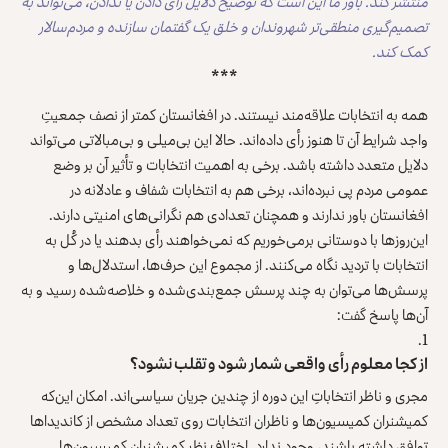
منتشر کند. باور ما این است که توضیح دلایل رأی دادن یا ندادن، می‌تواند به
تصمیم‌گیری منطقی‌تر شهروندان و خلق یک گفتمان سازنده و مردم‌سالار
کمک کند.
***
همه به انتخابات علاقه‌مند نیستند. در افغانستان کمتر از نصف جمعیتِ
واجد شرایط آن تا هنوز رأی داده‌اند. حالا این بی‌میلی و بی‌مبالاتی می‌تواند
دلایل متعدد داشته باشد. برخی به اهمیت انتخابات و تأثیر آن بر وضع
عمومی مردم پی نبرده‌اند، برخی هم به انتخابات شفاف و عادلانه در
افغانستان باور ندارند و همچنان تعدادی هم نگرانی‌های امنیتی دارند.
این‌روزها با دوستانی برمی‌خوریم که نمی‌خواهند رأی بدهند یا در کُل به
انتخابات با تردید نگاه می‌کنند. از مجموع این حرف‌‌ها، استدلال‌ها و
پرسش‌ها می‌توان به چند پرسش جمع‌بندی‌شده و خلاصه‌شده رسید و به
آن‌ها پاسخ گفت:
از کجا معلوم رأی واقعی شمار شود و تقلب نشود؟
مجری و ناظر انتخاباتِ این دوره از چندین جریان سیاسی‌اند. امکان این‌که
کمیشنران کمیسیون‌ها و ناظران انتخابات روی تعداد مشخص از کاندیداها
توافق داشته باشند، وجود ندارد. اختلاف نظر کمیشنران کمیسیون‌ها