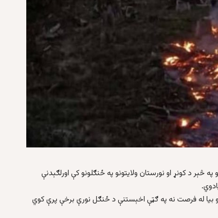
 په څېر د کونړ او نورستان ولایتونو په ځنګلونو کې اورلګېدنې
ادوي.
 او بیا له فرصت نه په ګټې اخېستنې د ځنګل نورې برخې پرې کوي