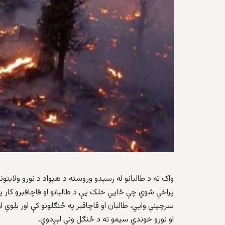
واک ته د طالبانو له رسېدو وروسته د هېواد د نورو ولایتونو
پراخې شوي چې ځايي خلک یې د طالبانو او قاچاقبرو کار ی
سرچینې وايي، طالبان او قاچاقبر په ځنګلونو کې اور بلوي
او نورو خوندي سیمو ته د ځنګل ونې لېږدوي.