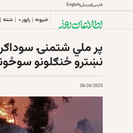
فارسی
اوزبیکی
English
خبرونه
راپور
شننه
پر ملي شتمنۍ سوداګري
نښترو ځنګلونو سوځون
06/26/2025