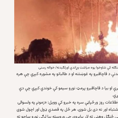
ځنګله کې شاوخوا یوه میاشت وړاندې اورلګېدنه/ خواله رسنۍ
ېدنې د قاچاقبرو په غوښتنه او د طالبانو په مشوره کېږي چې هره
 پرې او بیا د قاچاقبرو پرمټ نورو سیمو کې خوندي کېږي چې دې
ړي.
طلاعات روز ورځپاڼې سره په خبرو کې وویل: «زمونږ په ولسوالۍ
 اشتباه اور نه دی بل شوی، هر ځل په قصدي ډول اور اچول شوی
ې ځنګل وهنې ته لار برابروي چې وروسته بیا لرګی نورو ساحو ته