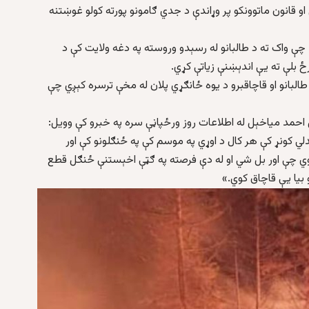
 قانون ماتوونکو پر وړاندې د جدي ګامونو پورته کولو غوښتنه
چې واک ته د طالبانو له رسېدو وروسته په دغه ولایت کې د
ځ بلې ته یې اندېښنې زیاتې کړي.
طالبانو او قاچاقبرو د یوه ځانګړي پلان له مخې ترسره کېږي چې
حمد میاخېل له اطلاعات روز ورځپاڼې سره په خبرو کې وویل:
لي کونړ کې هر کال د اوړي په موسم کې په ځنګلونو کې اور
ا وي چې اور بل شي او له دې فرصته په ګټې اخېستنې ځنګل قطع
و بیا یې قاچاق کوي.»