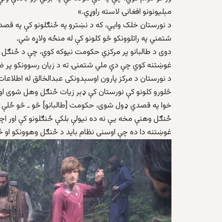
مېلیونونو افغانۍ لاسته راوړي.»
د نورستان خلک وايي، که د نښترو په ځنګلونو کې په قصد
شتمني په راتلوونکو څو کلونو کې له منځه ولاړه شي.
دوی د طالبانو پر مرکزي حکومت نیوکه کوي، چې د ځنګل سا
غوښتنه کوي چې دې ملي شتمنۍ ته د زیان رسوونکو پر ض
د نورستان د مرکز پارون اوسېدونکی عبدالخالق له اطلاعات 
څلورو کلونو کې نورستان کې ډېر زیات ځنګل وهل شوی او 
خوا په قصدي ډول شوی، حکومت [طالبانو] څو ـ څو ځلې 
ځنګل وهنې مخه یې نه ده نیولې بلکې ځنګلونو کې اور اچونې
غوښتنه دا ده چې اوسنی نظام باید د ځنګل وهوونکو او ځ