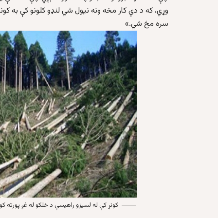
وړي، که د دې کار مخه ونه نیول شي لنډو کلونو کې به کون
سره مخ شي.»
کونړ کې له لسیزو راهیسې د خلکو له غږ پورته کو