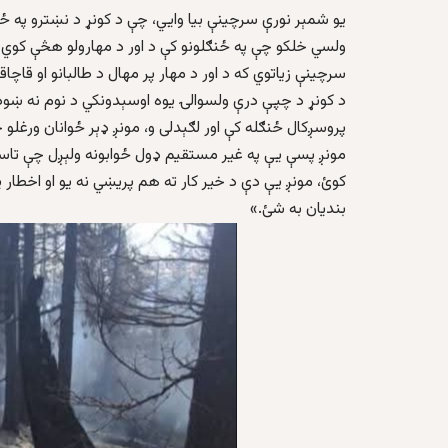
یو شمېر نورې سرچینې بیا وايي، چې د کونړ د نښترو په ځنګ
ولسي خلکو چې په ځنګلونو کې د اور د مهارولو هڅې کو
سرچینې زیاتوي که د اور د مهار پر مهال د طالبانو او قاچا
د کونړ د چپې درې ولسوالۍ یوه اوسېدونکي د نوم نه ښودل
پروسږکال ځنګله کې اور لګېدلی و، مونږ ډېر ځوانان ورغلو چ
مونږ پسې یې په غیر مستقیم ډول ځوابونه ولېږل چې تاسي
کوئ، مونږ یې دې د خیر کار ته هم پریښي نه یو او اخطار 
بندیان به شئ.»