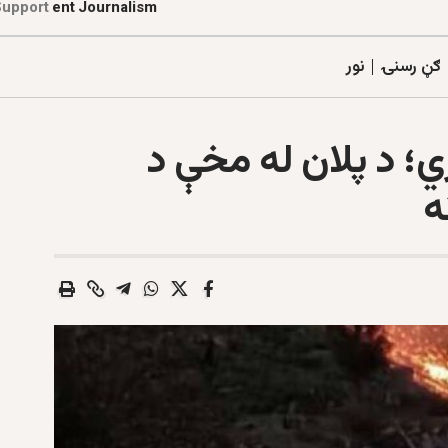
Support
E
t
i
l
a
a
t
r
o
z
d
e
p
d
n
ګڼ رسنۍ
نور
؛ د پلان له مخې د
ه