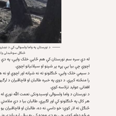
د نورستان په واما ولسوالۍ کې د نښترو
ځنګل سوځېدلی و/ ا
له دې سره سم نورستان کې هم ځايي خلک وايي، په دې ولا
اچوي چې بیا یې پړه پر شپنو او سیلانیانو اچوي.
د سیمې خلک وايي، ځنګلونو ته نه شپانه اور اچوي او نه هم
را منځته کېږي. د دوی په خبره طالبان او قاچاقبران د لرګیو
افغانۍ عواید ترلاسه کوي.
د نورستان د واما ولسوالۍ اوسېدونکی نعمت الله نوري له 
هر کال په ځنګلونو کې اور لګېږي، طالبان بیا د دې ملامتي 
ځنګل ته لار کوي؛ خو داسې نه ده، طالبان او قاچاقبران ی
ورځو دوام کوي، چې په دې موده کې په برقي ارو باندې ونې پ