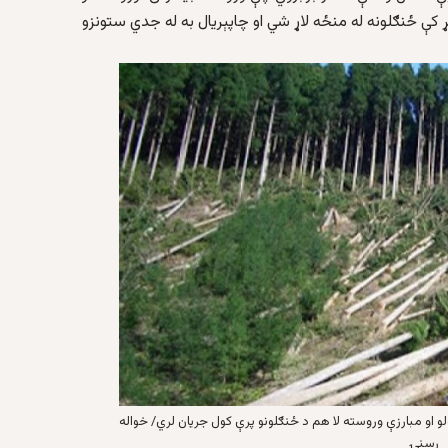
ړ کې ځنګلونه له منځه لاړ شي او چاپېریال به له جدي ستونزو
لو او مبارزې وروسته لا هم د ځنګلونو پرې کول جریان لري/ خواله
رسنۍ