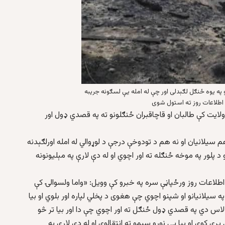
 په یوه ځنګل لګېدلی اور چې له امله یې لسګونه جریبه
طلاعات روز ته استول شوی
یت کې طالبان او قاچاقبران ځنګلونو ته په قصدي ډول اور
 سیلانیان او نه هم د تودوخې درجې د لوړوالي له امله اورلګېدنه
 د پلور په موخه ځنګله ته اور اچوي او له دې لارې په مېلیونونه
اطلاعات روز ورځپاڼې سره په خبرو کې وویل: «واما ولسوالۍ کې
په سیلانیانو او شپنو اچوي چې هغوی د پخلي لپاره اور بلوي او بیا
و لاس دي په قصدي ډول ځنګل ته اور اچوي چې دا اور بیا تر څو
رې کوي او بیا یې نورو سیمو ته انتقالوي او له دې لارې په