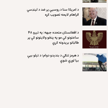
د امریکا سنا د روسیې پر ضد د لینډسي
ګراهام لایحه تصویب کړه
د افغانستان متحده جبهه: په تېرو ۴۸
ساعتونو کې مو په پنځو ولایتونو کې پر
طالبانو بریدونه کړي
د هرمز تنګي د بندېدو دوام؛ د تېلو بیې
بیا لوړې شوې