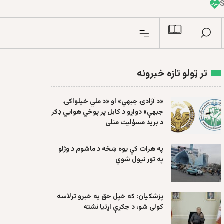
I
n
تر ټولو تازه خبرونه
«د آزادۍ جبهې» او «د ملي خپلواکۍ
جبهې» دواړو د کابل پر پوځي هوايي ډګر
د برید مسؤلیت منلی
په هرات کې یوه ښځه د ماشوم د وژلو
په تور نیول شوې
پزشکیان: که خپل حق په خبرو ترلاسه
کولی شو، د جګړې اړتیا نشته