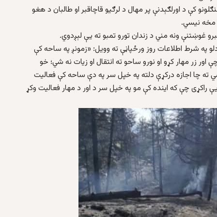
لونو کې د اورلګېدنې پر مهال د لرګیو قاچاقبر او طالبان د هغو
ي مخه نیسي.
قبرو غوښتنې ونه مني د زندان تورو تمبو ته یې لېږدوي.
و په شرط اطلاعات روز ورځپاڼې ته وویل: «زمونږ په ساحه کې
ې اور زر مهار کړو او نورو ساحو ته انتقال او زیات نه شي؛ خو
 ته چا اجازه درکړې دلته په خپل سر په دې ساحه کې فعالیت
یې راکړی چې که اینده کې مو په خپل سر د اور د مهار فعالیت وکړ