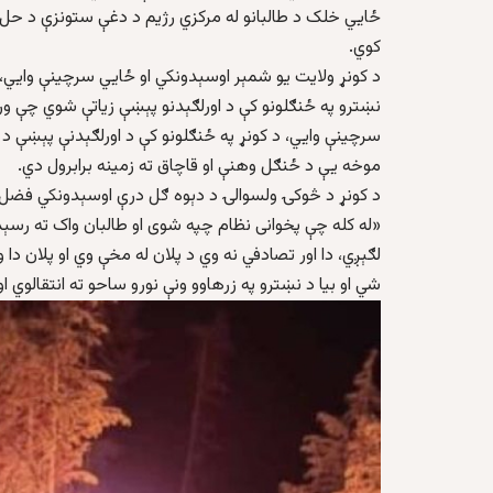
ځايي خلک د طالبانو له مرکزي رژیم د دغې ستونزې د حل او
کوي.
د کونړ ولایت یو شمېر اوسېدونکي او ځايي سرچینې وايي، 
نښترو په ځنګلونو کې د اورلګېدنو پېښې زیاتې شوي چې ور
سرچینې وایي، د کونړ په ځنګلونو کې د اورلګېدنې پېښې د 
موخه یې د ځنګل وهنې او قاچاق ته زمینه برابرول دي.
د کونړ د څوکۍ ولسوالۍ د دېوه ګل درې اوسېدونکي فضل ا
«له کله چې پخوانی نظام چپه شوی او طالبان واک ته رسېد
لګېږي، دا اور تصادفي نه وي د پلان له مخې وي او پلان د
شي او بیا د نښترو په زرهاوو ونې نورو ساحو ته انتقالوي ا