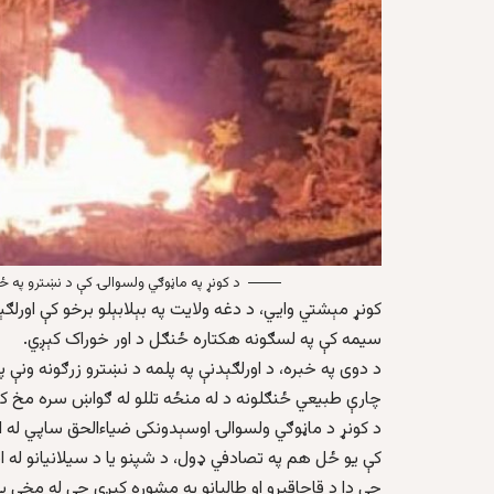
د کونړ په ماڼوګي ولسوالۍ کې د نښترو په 
کونړ مېشتي وايي، د دغه ولایت په بېلابېلو برخو کې اورلګ
سیمه کې په لسګونه هکتاره ځنګل د اور خوراک کېږي.
د دوی په خبره، د اورلګېدنې په پلمه د نښترو زرګونه ونې
چارې طبیعي ځنګلونه د له منځه تللو له ګواښ سره مخ ک
د کونړ د ماڼوګي ولسوالۍ اوسېدونکی ضیاءالحق ساپي له ا
کې یو ځل هم په تصادفي ډول، د شپنو یا د سیلانیانو له
چې دا د قاچاقبرو او طالبانو په مشوره کېږي چې له مخې ی