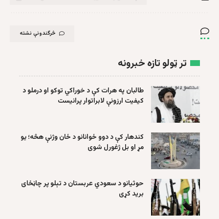
څرگندونې نشته
تر ټولو تازه خبرونه
طالبان په هرات کې د خوراکي توکو او درملو د
کیفیت ارزونې لابراتوار پرانیست
کندهار کې د دوو ځوانانو د ځان وژنې هڅه؛ یو
مړ او بل ژغورل شوی
حوثیانو د سعودي عربستان د تېلو پر چاڼځای
برید کړی