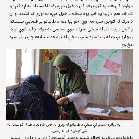
مواردو کې هم په ګڼو برخو کې د خپل مېړه رضا اخیستلو ته اړه کېږي،
که څه هم د زیبا په څېر یوه ښځه د خپل مېړه له لوري له تشدد او ان
د مرګ له ګواښ سره مخ وي، خو بیا هم د طالبانو پر قضایي سیستم
واکمن نارینه تل له ښځې سره د یوې مجرمې په توګه چلند کوي او د
ریچارډ بېنټ له وینا سره سم، ښځې له یوه «دښمنانه» چاپېریال سره
مخ وي.
په زیاتره سیمو کې ښځې د طالبانو له وېرې له خپل خاوند د طلاق غوښتنه نه
شي کولای/ خواله رسنۍ
بلخوا یوه ښځینه فعاله شبنم مومند (مستعار) وايي، د دا ډول پېښو