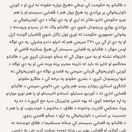
د طالبانو په حکومت کې ښځې «هیڅ ډول» حقونه نه لري او د کورني
تاوتریخوالي پر وړاندې په هیڅ ډول هم د قضایي سیستم او یا هم
نورو حکومتي ادارو ملاتړ نه لري او په دې توګه د دې تاوتریخوالي پر
وړاندې یوازې پرېښودل شوې دي. طالبانو واک ته تر رسېدو وروسته د
پخواني جمهوري حکومت له لوري ټول ټاکل شوي قاضیان ګوښه کړل
او په دې لړ کې یې ۲۷۰ میرمنې هم له خپلو دندو وشړلې. په دې توګه
اوس مهال د طالبانو په قضایي سیستم کې هیڅ ښځینه قاضي او
څارنواله نشته او په عین مهال کې له ښځو غوښتل کېږي چې د طالبانو
محاکمو او ادارو ته باید له نارینه محرم پرته ورنه شي او په دې توګه د
کورني تاوتریخوالي قرباني میرمنې په قصدي توګه دې تاوتریخوالي ته
تنها پرېښودل کېږي. د بشري حقونو په برخه کې د ملګرو ملتونو
ځانګړی استازی ریچارډ بېنټ هم وایي، چې «کومې میرمنې د طالبانو
قضایي ادارې ته د کورنیو مسایلو، اسنادو اخیستلو او یا هم نورو مواردو
په اړه مراجعه کوي، له یوه خشن چاپېریال سره مخ کېږي.» د ده په
وینا، محکمې اکثریت وختونه د طلاق، د ماشوم د خوندیتوب او یا هم د
جنسیت پر اساس د تاوتریخوالي په تړاو د ښځو قضیې ردوي.
د طالبانو په قضایي سیستم کې ښځه مستقیما د طلاق غوښتنه نه
شي کولای او قضایي بهیر یې ورته دومره سخت کړی چې په دغسې