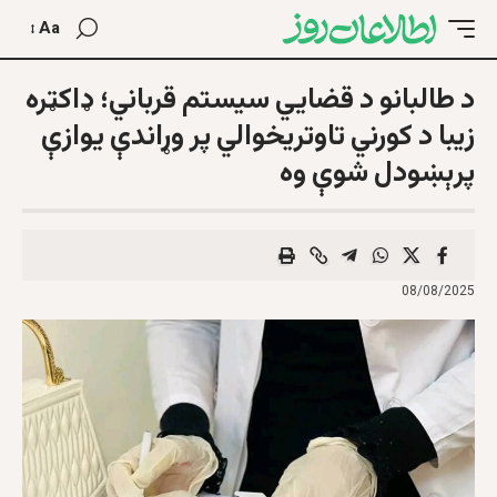
Aa
د طالبانو د قضایي سیستم قرباني؛ ډاکټره
زیبا د کورني تاوتریخوالي پر وړاندې یوازې
پرېښودل شوې وه
08/08/2025