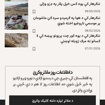
ننګرهار کې یوه کس خپل پلار په ډزو وژلی
08/05/2026
ننګرهار کې د هوا په ګرمېدو سره ګڼ ماشومان
پر موسمي ناروغیو اخته شوي
08/02/2026
ننګرهار کې د یوه کور چت پرېوتو پېښه کې ٤
کسانو ته مرګ ژوبله اوښتې
07/31/2026
د اطلاعات روز ملاتړ وکړئ
په افغانستان کې، چیرې چې د رسنیو ازادي د نورو ډېرو ازادیو
په څېر ځپل شوې ده، اطلاعات روز لا هم د دې ځپنې پر
وړاندې ولاړ دی.
د ملاتړ لپاره دلته کلیک وکړئ