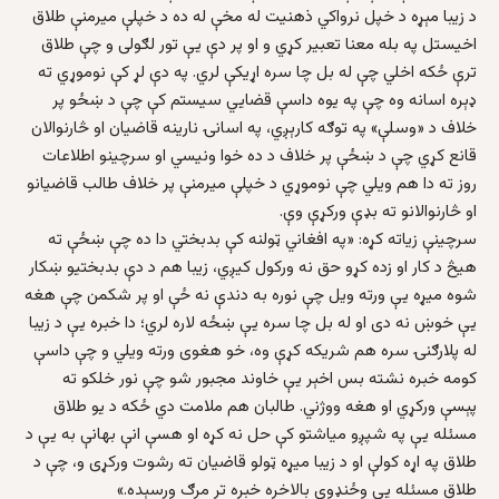
د زیبا مېړه د خپل نرواکي ذهنیت له مخې له ده د خپلې میرمنې طلاق
اخیستل په بله معنا تعبیر کړي و او پر دې یې تور لګولی و چې طلاق
ترې ځکه اخلي چې له بل چا سره اړیکې لري. په دې لړ کې نوموړي ته
ډېره اسانه وه چې په یوه داسې قضایي سیستم کې چې د ښځو پر
خلاف د «وسلې» په توګه کارېږي، په اسانۍ نارینه قاضیان او څارنوالان
قانع کړي چې د ښځې پر خلاف د ده خوا ونیسي او سرچینو اطلاعات
روز ته دا هم ویلي چې نوموړي د خپلې میرمنې پر خلاف طالب قاضیانو
او څارنوالانو ته بډې ورکړې وې.
سرچینې زیاته کړه: «په افغاني ټولنه کې بدبختي دا ده چې ښځې ته
هیڅ د کار او زده کړو حق نه ورکول کیږي، زیبا هم د دې بدبختیو ښکار
شوه میړه یې ورته ویل چې نوره به دندې نه ځې او پر شکمن چې هغه
یې خوښ نه دی او له بل چا سره یې ښځه لاره لري؛ دا خبره یې د زیبا
له پلارګنۍ سره هم شریکه کړې وه، خو هغوی ورته ویلي و چې داسې
کومه خبره نشته بس اخېر یې خاوند مجبور شو چې نور خلکو ته
پېسې ورکړي او هغه ووژني. طالبان هم ملامت دي ځکه د یو طلاق
مسئله یې په شپږو میاشتو کې حل نه کړه او هسې انې بهانې به یې د
طلاق په اړه کولې او د زیبا میړه ټولو قاضیان ته رشوت ورکړی و، چې د
طلاق مسئله یې وځنډوي بالاخره خبره تر مرګ ورسېده.»