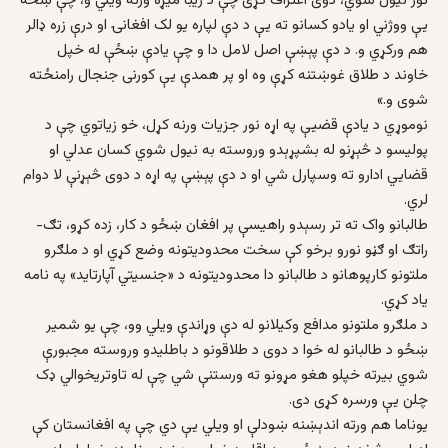
تور نیول شوي، دوی اعتراف کړی چې د زیبا میړه ورته ویلي و، چې ښځه
یې ووژني او یادو کسانو ته یې د دې لپاره یو لک افغانۍ او درې زره ډالر
هم ورکړي و. د دې پېښې اصل لامل دا و چې یادې ښځې له خپل
خاوند د طلاق غوښتنه کړې وه او پر همدې یې کورنی جنجال رامنځته
شوی و.»
نوموړي د یادې قضیې په اړه نور جزیات ورنه کړل، خو زیاتوي چې د
پولیسو د څېړنو له بشپړېدو وروسته به نیول شوي کسان عدلي او
قضایي ادارو ته وسپارل شي او د دې پېښې په اړه د دوی څېړنې لا دوام
لري.
طالبانو واک ته تر رسېدو راهيسې پر افغان ښځو د کار، زده کړو، تګ-
راتګ او ګڼو نورو برخو کې سخت محدوديتونه وضع کړي او د ملګرو
ملتونو کارپوهانو د طالبانو دا محدوديتونه د «جنسيتي آپارتايد» په نامه
ياد کړي.
د ملګرو ملتونو مدافع وکيلانو له دې وړاندې ويلي وو، چې يو شمير
ښځو د طالبانو له خوا د دوی د طلاقونو د باطليدو وروسته مجبورې
شوي بيرته خپلو هغو مړونو ته ورستنې شي چې له تاوتریخوالي ډک
چلن یې ورسره کړی دی.
یوناما هم ورته اندېښنه ښودلې او ویلي یې دي چې په افغانستان کې