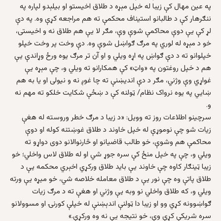
په عین مهال کې زیبا له خپل مېړه د طلاق اخیستو او بیلېدو لپاره په
ننګرهار کې د طالبانو استیناف محکمې ته هم مراجعه کړې وه. په دې
لړ کې یې دوې محاکمې شوې وې، مګر لا یې هم طلاق نه و اخیستی،
خو د مېړه له لوري په مرګ ګواښل شوې وه. دې وخت پر وخت خپلو
خپلوانو ته د دې ګواښ په اړه ویلي و او آن تر مرګ یوه ورځ وړاندې یې
هم د خپل روغتون په «واټ» کې همکارانو ته ویلي و، چې مېړه یې
غواړي وې وژني، مګر د دې اندیښنې ته چا غوږ نه و نیولی او یا به هم
ښایي په یوه نرواک نظام/ ټولنه کې د ښځې شکایت خلکو ته مهم نه
و.
سرچینو اطلاعات روز ته وویل: «د زیبا د مرګ خطر وروسته له هغې
زیات شو چې نوموړې له خپل خاوند د طلاق غوښتنه کوله او دوې
محاکمې هم وشوې، خو طالب قاضیانو او څارنوالانو دوی دواړو ته
ویلي و، چې په خپل منځ کې سره جوړ شي او له طلاق لاس واخلي؛ خو
زیبا ټینګار کاوه چې خاوند یې باید طلاق ورکړي اخېري محکمه یې د
طلاق پاتې وه چې نور یې د طلاق معامله خلاصه شي، خو میړه یې ورته
ویلي و، که طلاق واخلي نو وبه یې وژني او هغې ته د مرګ زیات
ګواښوونه کړي وو او زیبا دا ټولنې اندېښنې له خپلې کورنۍ او مسوولانو
سره شریکې کړې وې، خو نتیجه یې نه وه ورکړې.»