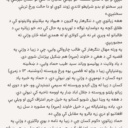
ډېر سختو او بدو شرایطو لاندې ژوند کوي او دا حالت ورځ تربلې
سختېږي.»
هغه زیاتوي چې د ننګرهار په ګډون د هیواد په بېلابېلو ولایتونو کې د
طلاق کچه په دوامداره توګه د لوړيدو په حال کې ده، خو زیاتره یې د
طالبانو له وېرې غږ نه شي کولای او له همدې امله ځان وژنې ته
مجبورېږي.
په ورته مهال ننګرهار کې طالب چارواکي وایي، چې د زیبا د وژنې په
قضیه کې د هغې د خاوند (مېړه) هم ښکېل پېژندل شوی دی.
د یاد ولایت د پولیسو ویاند سید طیب حماد وایي، د ښځینه
روغتیاپالې زیبا د وژلو له قضیې یوه ورځ وروسته (دوشنبه، ۱۳ د زمري)
دوه کسان د نوموړې د وژنې په تور نیولي دي. د حماد په خبره یاد
کسان د زیبا له وژل کېدو وروسته له سیمې تښتېدلي وو، خو د دوی له
زیاتو پلټنو وروسته د جلال اباد ښار په اوومه ناحیه کې نیولي دي.
د هغه په وینا نیول شویو کسانو په خپل جرم اعتراف کړی او ویلي یې
دي، یاده روغتیاپاله یې د خپل خاوند (مېړه) په مشوره د سل زره
افغانیو او درې زره ډالرو په مقابل کې وژلې ده.
حماد زیاتوي: «کوم کسان چې د زیبا په نامه د یوې ډاکټرې د وژنې په