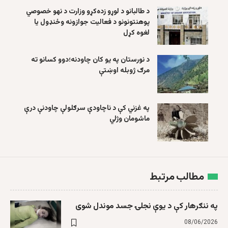
د طالبانو د لوړو زده‌کړو وزارت د نهو خصوصي
پوهنتونونو د فعالیت جوازونه وځنډول یا
لغوه کړل
د نورستان په یو کان چاودنه؛دوو کسانو ته
مرګ ژوبله اوښتې
په غزني کې د ناچاودې سرګلولې چاودنې درې
ماشومان وژلي
مطالب مرتبط
په ننګرهار کې د یوې نجلۍ جسد موندل شوی
08/06/2026