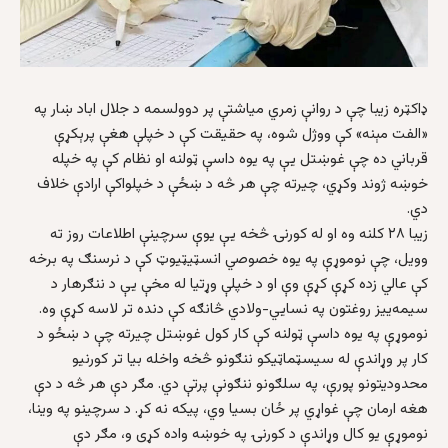
ډاکټره زیبا چې د روانې زمري میاشتې پر دوولسمه د جلال اباد ښار په
«الفت مېنه» کې ووژل شوه، په حقیقت کې د خپلې هغې پرېکړې
قرباني ده چې غوښتل یې په یوه داسې ټولنه او نظام کې په خپله
خوښه ژوند وکړي، چیرته چې هر څه د ښځې د خپلواکې ارادې خلاف
دي.
زیبا ۲۸ کلنه وه او له کورنۍ څخه یې یوې سرچینې اطلاعات روز ته
وویل، چې نوموړې په یوه خصوصي انسټیټیوټ کې د نرسنګ په برخه
کې عالي زده کړې کړې وې او د خپلې وړتیا له مخې یې د ننګرهار د
سیمه‌ییز روغتون په نسایي-ولادي څانګه کې دنده تر لاسه کړې وه.
نوموړې په یوه داسې ټولنه کې کار کول غوښتل چیرته چې د ښځو د
کار پر وړاندې له سیسټماټیکو ننګونو څخه واخله بیا تر کورنيو
محدودیتونو پورې، په سلګونو ننګونې پرتې دي. مګر دې هر څه د دې
هغه ارمان چې غواړي پر ځان بسیا وي، پیکه نه کړ. د سرچینو په وینا،
نوموړې یو کال وړاندې د کورنۍ په خوښه واده کړی و، مګر دې