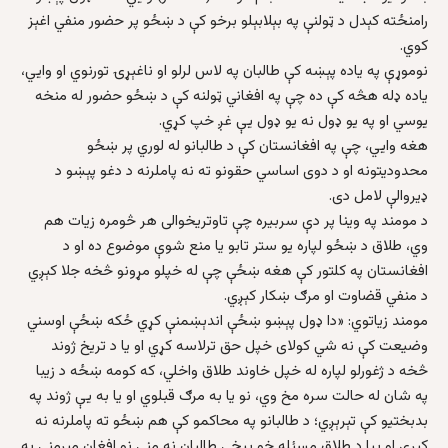
رامنځته کېدل د ټولنې په بېلابېلو برخو کې د ښځو پر حضور منفي اغېز
کوي.
نوموړې په یاده پېښه کې طالبان په لاس لرلو او ناغېړۍ تورنوي او وایي،
یاده ډله هڅه کې ده چې په افغاني ټولنه کې د ښځو حضور له منخه
یوسي او په یو ډول نه یو ډول یې غږ خپ کړي.
هغه وایي، چې په افغانستان کې د طالبانو له لوري پر ښځو
محدودیتونه او د دوی اساسي حقونو ته نه پاملرنه د دغو پېښو د
ډیروالې لامل دی.
د مومند په وینا پر دې سربيره چې تاوتريخوالی هر څومره زيات هم
وي، طلاق د ښځو لپاره يو ستر تابو يا منع شوې موضوع ده او د
افغانستان په کلتور کې هغه ښځې چې له خپلو مړونو څخه جلا کېږي
د منفي قضاوت او مرګ ښکار کېږي.
مومند زیاتوي: «دا ډول پېښو ښځې اندېښمنې کړي ځکه ښځې اوسني
وضیعت کې نه شي کولای خپل حق ترلاسه کړي او یا د تریخ ژوند
څخه د ژغورلو لپاره له خپل خاوند طلاق واخلي، که کومه ښځه د زیبا
په شان له حالت سره مخ وي، نو یا به مرګ قبلوي او یا به یې ژوند په
بدبختیو کې تېرېږي؛ د طالبانو په محاکمو کې هم ښځو ته پاملرنه نه
کېږي او بیا د طلاق مسئله خو بیخي طالبان نه مني نو افغان مېرمنې په