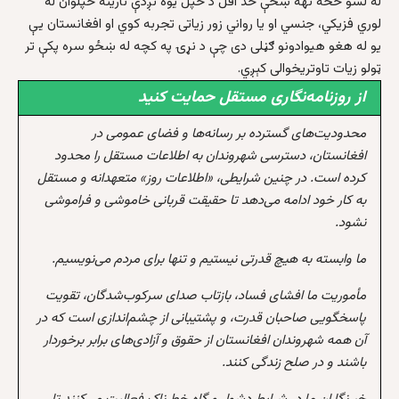
له لسو څخه نهه ښځې حد اقل د خپل یوه نږدې نارینه خپلوان له
لوري فزيکي، جنسي او يا رواني زور زياتی تجربه کوي او افغانستان یې
یو له هغو هیوادونو ګڼلی دی چې د نړۍ په کچه له ښځو سره پکې تر
ټولو زیات تاوتریخوالی کېږي.
از روزنامه‌نگاری مستقل حمایت کنید
محدودیت‌های گسترده بر رسانه‌ها و فضای عمومی در
افغانستان، دسترسی شهروندان به اطلاعات مستقل را محدود
کرده است. در چنین شرایطی، «اطلاعات روز» متعهدانه و مستقل
به کار خود ادامه می‌دهد تا حقیقت قربانی خاموشی و فراموشی
نشود.
ما وابسته به هیچ قدرتی نیستیم و تنها برای مردم می‌نویسیم.
مأموریت ما افشای فساد، بازتاب صدای سرکوب‌شدگان، تقویت
پاسخگویی صاحبان قدرت، و پشتیبانی از چشم‌اندازی است که در
آن همه شهروندان افغانستان از حقوق و آزادی‌های برابر برخوردار
باشند و در صلح زندگی کنند.