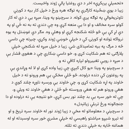
«تحمیلي پرېکړې» اخر د دې روغتیا پالې ژوند واخیست.
زیبا د یوې ښځینه کارګرې په توګه هره ورځ د خپل کار بیه د کورني
تاوتریخوالي په توګه پرې کوله. د سرچینو په وینا، مېړه یې د دې له کار
کولو سره مخالف و او دا یې منعه کړې وه چې دندې ته به نه ځي او په
دې لړ کې یې څو ځله شکنجه کړې او وهلې وه. مګر دې غوښتل په یوه
نرواکه ټولنه او کورنۍ کې د خپلې خوښې ژوند وکړي، چیرته چې داسې
څه د مرګ په بیه تمامېدلای شي. زیبا د خپل مېړه له شکنجې خپلې
پلارګنۍ ته هم شکایت کړی و، خو داسې ښکاري چې د هغوی فشار یې
د مېړه د رویې تغییرولو لپاره کافي نه و.
د سرچینو په وینا: «یو کال کېږي چې زیبا واده کړی او لا له وړاندې یې
په روغتون کې دنده درلوده، څو ځلې مخکې یې هم ورونو ته د خپل
خاوند په اړه شکایت کړی و، چې خاوند یې ورسره ناوړه چلند کوي د
هغې ورونو هم له هغې وروسته څو ځلې د هغې خاوند ته ویلي و،
چې له خور سره یې بد چلند نور بس کړي، خو نتیجه یې نه درلوده او دا
جنجالونه ورځ تربلې زیاتېدل.»
د سرچینې د معلوماتو له مخې د زیبا ژوند نور له خاوند سره تریخ و او
له تېرو شپږو میاشتو راهېسې له خپلې مشرې خور سره اوسېدله او له
هماغه ځایه به خپلې دندې ته تلله.