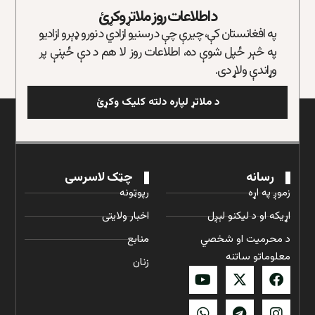
د اطلاعات روز ملاتړ وکړئ
په افغانستان کې، چیرې چې د رسنیو ازادي د نورو ډېرو ازادیو
په څېر ځپل شوې ده، اطلاعات روز لا هم د دې ځپنې پر
وړاندې ولاړ دی.
د ملاتړ لپاره دلته کلیک وکړئ
رسانه
چټک لاسرسی
زموږ په اړه
رپوټونه
اړیکه او د لیکنو لېږل
اخبار ولایتی
د محرمیت او شخصي
منابع
معلوماتو ساتنه
زنان