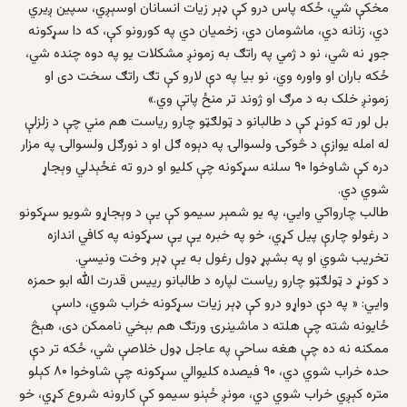
مخکې شي، ځکه پاس درو کې ډېر زیات انسانان اوسېږي، سپین ږیري
دي، زنانه دي، ماشومان دي، زخمیان دي په کورونو کې، که دا سړکونه
جوړ نه شي، نو د ژمي په راتګ به زمونږ مشکلات یو په دوه چنده شي،
ځکه باران او واوره وي، نو بیا په دې لارو کې تګ راتګ سخت دی او
زمونږ خلک به د مرګ او ژوند تر منځ پاتې وي.»
بل لور ته کونړ کې د طالبانو د ټولګټو چارو ریاست هم مني چې د زلزلې
له امله یوازې د څوکۍ ولسوالۍ په دېوه ګل او د نورګل ولسوالۍ په مزار
دره کې شاوخوا ۹۰ سلنه سړکونه چې کلیو او درو ته غځېدلي وېجاړ
شوي دي.
طالب چارواکي وايي، په یو شمېر سیمو کې یې د وېجاړو شویو سړکونو
د رغولو چارې پیل کړي، خو په خبره یې یې سړکونه په کافي اندازه
تخریب شوي او په بشپړ ډول رغول به یې ډېر وخت ونیسي.
د کونړ د ټولګټو چارو ریاست لپاره د طالبانو رييس قدرت الله ابو حمزه
وايي: « په دې دواړو درو کې ډېر زیات سړکونه خراب شوي، داسې
ځایونه شته چې هلته د ماشینرۍ ورتګ هم بېخي ناممکن دی، هېڅ
ممکنه نه ده چې هغه ساحې په عاجل ډول خلاصې شي، ځکه تر دې
حده خراب شوي دي، ۹۰ فیصده کلیوالي سړکونه چې شاوخوا ۸۰ کېلو
متره کېږي خراب شوي دي، مونږ ځېنو سیمو کې کارونه شروع کړي، خو