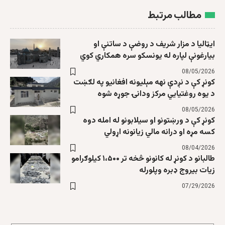
مطالب مرتبط
ایټالیا د مزار شریف د روضې د ساتنې او
بیارغونې لپاره له یونسکو سره همکاري کوي
08/05/2026
کونړ کې د نږدې نهه مېلیونه افغانیو په لګښت
د یوه روغتیایي مرکز ودانۍ جوړه شوه
08/05/2026
کونړ کې د ورښتونو او سیلابونو له امله دوه
کسه مړه او درانه مالي زیانونه اړولي
08/04/2026
طالبانو د کونړ له کانونو څخه تر ۱،۵۰۰ کیلوګرامو
زیات بیروج ډبره وپلورله
07/29/2026