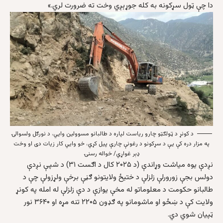
دا چې ټول سړکونه به کله جوړېږي وخت ته ضرورت لري.»
د کونړ د ټولګټو چارو ریاست لپاره د طالبانو مسوولین وايي، د نورګل ولسوالۍ
په مزار دره کې یې د سړکونو د رغونې چارې پیل کړي، خو وايي کار زیات دی او وخت
ډېر غواړي/ خواله رسنۍ
نږدې یوه میاشت وړاندې (د ۲۰۲۵ کال د اګست ۳۱) د شپې نږدې
دولس بجې زورورلې زلزلې د ختیځ ولایتونو ګڼې برخې ولړزولې چې د
طالبانو حکومت د معلوماتو له مخې یوازې د دې زلزلې له امله په کونړ
ولایت کې د ښځو او ماشومانو په ګډون ۲۲۰۵ تنه مړه او ۳۶۴۰ نور
ټپیان شوي دي.