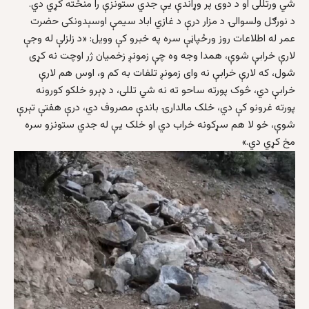
شي ورتللی او د دوی پر وړاندې یې جدي ستونزې را منځته کړي دي.
د نورګل ولسوالۍ د مزار درې د غازي اباد سیمې اوسېدونکی حضرت
عمر له اطلاعات روز ورځپاڼې سره په خبرو کې وویل: «د زلزلې له وجې
لارې خرابې شوې، همدا وجه وه چې زمونږ زخمیان ژر اوچت نه کړی
شول، که لارې خرابې نه وای زمونږ تلفات به کم و، اوس هم لارې
خرابې دي، څوک پورته ساحو ته نه شي تللی، د ډېرو خلکو کورونه
پورته غرونو کې دي، خلک مالدارۍ باندې مصروف دي، درې هفتې تېرې
شوې، خو لا هم سړکونه خراب دي او خلک یې له جدي ستونزو سره
مخ کړي دي.»