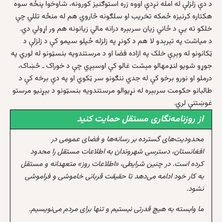
د دې زلزلې له امله نږدې اووه زره استوګنیز کورونه، شاوخوا پنځه سوه
هکتاره کرنیزه ځمکه تخریب او سلګونه څاروي هم له منځه تللي چې
خلکو ته یې د ځاني زیان سربېره درانه مالي زیانونه هم ور اړولي دي.
د میاشت په تېرېدو لا هم د کونړ په زلزله ځپلو سیمو کې د زلزلې د
ټکانونو له وېرې خلک په ازاده فضا او د مرستندویه بنسټونو له لوري په
جوړو شویو لنډمهالو مېشت غالو کې اوسېږي چې د خوراک ـ څښاک،
درملو او نورو برخو کې له جدي ننګونو سر ټکوي او په دې برخه کې د
طالبانو حکومت سربېره له نړیوالو مرستندویه بنسټونو د بېړنیو مرستو
غوښتنې لري.
از روزنامه‌نگاری مستقل حمایت کنید
محدودیت‌های گسترده بر رسانه‌ها و فضای عمومی در
افغانستان، دسترسی شهروندان به اطلاعات مستقل را محدود
کرده است. در چنین شرایطی، «اطلاعات روز» متعهدانه و مستقل
به کار خود ادامه می‌دهد تا حقیقت قربانی خاموشی و فراموشی
نشود.
ما وابسته به هیچ قدرتی نیستیم و تنها برای مردم می‌نویسیم.