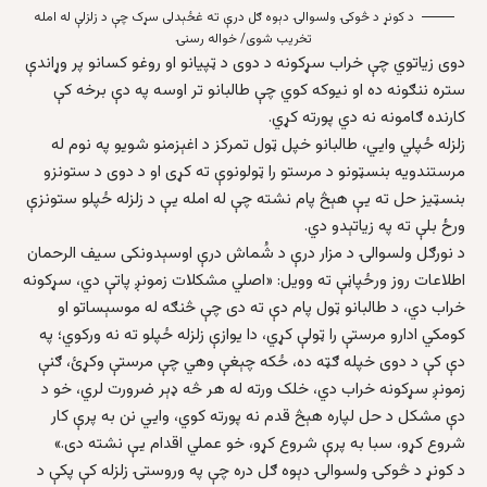
د کونړ د څوکۍ ولسوالۍ دېوه ګل درې ته غځېدلی سړک چې د زلزلې له امله
تخریب شوی/ خواله رسنۍ
دوی زیاتوي چې خراب سړکونه د دوی د ټپیانو او روغو کسانو پر وړاندې
ستره ننګونه ده او نیوکه کوي چې طالبانو تر اوسه په دې برخه کې
کارنده ګامونه نه دي پورته کړي.
زلزله ځپلي وايي، طالبانو خپل ټول تمرکز د اغېزمنو شویو په نوم له
مرستندویه بنسټونو د مرستو را ټولونوې ته کړی او د دوی د ستونزو
بنسټیز حل ته یې هېڅ پام نشته چې له امله یې د زلزله ځپلو ستونزې
ورځ بلې ته په زیاتېدو دي.
د نورګل ولسوالۍ د مزار درې د شُماش درې اوسېدونکی سیف الرحمان
اطلاعات روز ورځپاڼې ته وویل: «اصلي مشکلات زمونږ پاتې دي، سړکونه
خراب دي، د طالبانو ټول پام دې ته دی چې څنګه له موسېساتو او
کومکي ادارو مرستې را ټولې کړي، دا یوازې زلزله ځپلو ته نه ورکوي؛ په
دې کې د دوی خپله ګټه ده، ځکه چېغې وهي چې مرستې وکړئ، ګنې
زمونږ سړکونه خراب دي، خلک ورته له هر څه ډېر ضرورت لري، خو د
دې مشکل د حل لپاره هېڅ قدم نه پورته کوي، وايي نن به پرې کار
شروع کړو، سبا به پرې شروع کړو، خو عملي اقدام یې نشته دی.»
د کونړ د څوکۍ ولسوالۍ دېوه ګل دره چې په وروستۍ زلزله کې پکې د