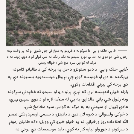
ځايي خلک وايي، دا سړکونه د غرونو په منځ کې جوړ شوي او که پر وخت ونه
رغول شي، نو دوی په اسانۍ نورو سیمو ته تګ راتګ نه شي کولی او د دوی ژوند به د
مرګ له ګواښ سره مخ شي/ خواله رسنۍ
ځايي خلک وايي، د دغو ستونزو د حل په برخه کې د طالبانو ګامونه
پرېکنده نه دي او غوښتنه کوي چې نړیوال مرستندویه بنسټونه دې په
دې برخه کې بېړني اقدامات وکړي.
زلزله ځپلي اندېښنه لري که لېرې پرتو درو او سیمو ته غځېدلي سړکونه
ونه رغول شي پاتې مالدارۍ به یې له منځه لاړه او د دوی سپین ږیري،
عادي ټپیان او مېرمنې به به مرګ له ګواښ سره مخامخ شي.
د څوکۍ ولسوالۍ د دېوه ګل درې د بادینزو د سیمې اوسېدونکی نصیر
الله اطلاعات روز ورځپاڼې ته په خپلو خبرو کې وویل: «که طالبان زمونږ
د سړکونو د جوړولو لپاره کار نه کوي، باید موسېسات دې برخې ته