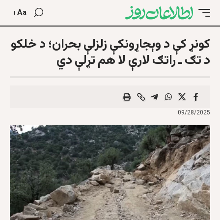
Aa
کونړ کې د وېجاړونکې زلزلې بحران؛ د خلکو
د تګ ـ راتګ لارې لا هم تړلې دي
09/28/2025