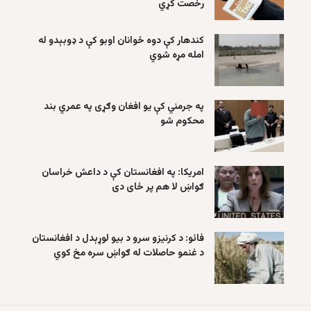
رخصت کړي
کندهار کې دوه ځوانان اوبو کې د ډوبېدو له
امله مړه شوي
په جرمني کې یو افغان وګړی په عمري بند
محکوم شو
امریکا: په افغانستان کې د داعش خراسان
ګواښ لا هم پر ځای دی
فائو: د کرنیزو سرو د بیو لوړېدل د افغانستان
د غنمو حاصلات له ګواښ سره مخ کوي