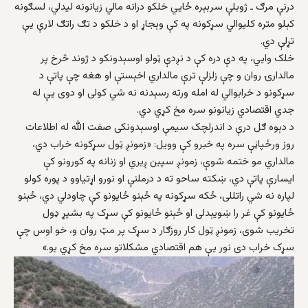
درنې مرګ ـ ژوبلې سربېره ځايي خلکو درانه مالي زیانونه لیدلي، لسګونه
کېلو متره کلیوالي سړکونه په کې وېجاړ او د خلکو د تګ راتګ لارې یې
تړلې دي.
خلک وايي، په دې دره کې د نږدې ټولو اوسېدونکو د ژوند څرخ پر
مالدارۍ روان و چې زلزلې ترې مالداري اخېستې او هغه چې پاتې د
سړکونو د خرابوالي له امله ورته رسېدنه نه شي کولی او دوی یې له
جدي اقتصادي زیانونو سره مخ کړي دي.
د دېوه ګل درې د اندرلچک سیمې اوسېدونکی صفت الله له اطلاعات
روز ورځپاڼې سره په خبرو کې وویل: «زمونږ ټول سړکونه خراب دي،
مالداري مو ختمه شوې، زمونږ سپین ږیري او زنانه په کورونو کې
ایسارې پاتې دي، ښکته ساحو ته د درملنې او نورو اړتیاوو د پوره کولو
لپاره نه شي راتللی، ځکه سړکونه په ځېنو ځایونو کې چاودلي دي، ځېنو
ځایونو کې غر را ښویېدلی او ځېنو ځایونو کې سړک په بشپړ ډول
تخریب شوی، زمونږ ټول کار روزګار د سړک پر مټ روان و، خو اوس چې
سړک خراب دی نور یې هم اقتصادي مشکلاتو سره مخ کړي یو.»