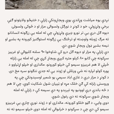
نږدې یوه میاشت وړاندې یوې وېجاړونکې زلزلې د ختیځو ولایتونو ګڼې
برخې ولړزولې، خو د کونړ د نورګل ولسوالۍ مزار او د څوکۍ ولسولۍ
دېوه ګل درې یې تر نورو ډېرې ولړزولې چې له امله یې زرګونه انسانانو
ته مرګ ژوبله واوښته او ترڅنګ یې زرګونه استوګنیز کورونه په بشپړ او
نیمه بشپړ ډول وېجاړ شوي دي.
دې زلزلې په مزار او دېوه ګل درو کې شاوخوا ۹۰ سلنه کلیوالي او غرییز
سړکونه چې کابو ۸۰ کېلو متره کېږي وېجاړ کړي چې له امله یې زلزله
ځپلي لا هم غرییزو سیمو کې خپلو کورونو، مالدارۍ او خپلو اړتیاوو د
پوره کولو لپاره نه شي ورتللی او ژوند یې له جدي ننګونو سره مخ دی.
د کونړ د مزار درې د غازي اباد سیمې یو شمېر اوسېدونکي چې په
وروستۍ زلزله کې ګڼ خلک مړه او ټپیان شول شکایت کوي، چې لا هم
د څه باندې درې اوونیو په تېرېدو په دې سیمه کې د زلزلې له امله
وېجاړ شوي سړکونه نه دي رغول شوي.
دوی وايي، د ګڼو خلکو کورونه، مالدارۍ او د ژوند نورې چارې یې غرییزو
سیمو کې دي چې د سړکونو د خرابوالي له امله دوی خپلو سیمو ته نه