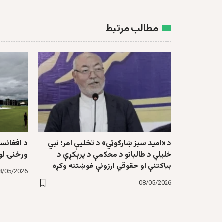
مطالب مرتبط
د «امید سبز ښارګوټي» د تخلیې امر؛ نبي
د افغانست
خلیلي د طالبانو د محکمې د پرېکړې د
ورځنۍ لوب
بیاکتنې او حقوقي ارزونې غوښتنه وکړه
8/05/2026
08/05/2026