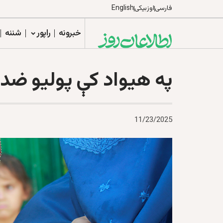
فارسی
اوزبیکی
English
خبرونه
راپور
شننه
په هیواد کې پولیو ضد
11/23/2025