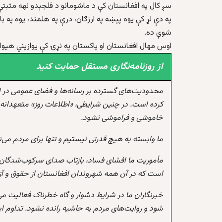
سږ کال په افغانستان کې د ماشومانو د فلجېدو نهه مثب
په دې لړ کې یوه پېښه په ارزګان، درې په هلمند، یوه په با
شوې ده.
اوس مهال افغانستان او پاکستان په نړۍ کې یوازیني هیواد
از روزنامه‌نگاری مستقل حمایت کنید
محدودیت‌های گسترده بر رسانه‌ها و فضای عمومی در 
کرده است. در چنین شرایطی، «اطلاعات روز» متعهدانه 
خاموشی و فراموشی نشود.
ما وابسته به هیچ قدرتی نیستیم و تنها برای مردم می‌
مأموریت ما افشای فساد، بازتاب صدای سرکوب‌شدگان،
است که در آن همه شهروندان افغانستان از حقوق و آزادی
خبرنگاران ما در شرایط دشوار و گاه خطرناک فعالیت می
شود و روایت‌های مردم به حاشیه رانده نشود. تداوم 