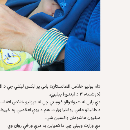
(دوشنبه، ۳ د لیندۍ) پیلېږي.
دې پاڼې له هیوادوالو غوښتي چې له «پولیو خلاص افغانس
میلیون ماشومان واکسین شي.
دې وزارت وییلي چې دا کمپاین به درې ورځې روان وي.