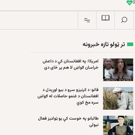
I
n
تر ټولو تازه خبرونه
امریکا: په افغانستان کې د داعش
خراسان ګواښ لا هم پر ځای دی
فائو: د کرنیزو سرو د بیو لوړېدل د
افغانستان د غنمو حاصلات له ګواښ
سره مخ کوي
طالبانو په خوست کې یو ټولنیز فعال
نیولی