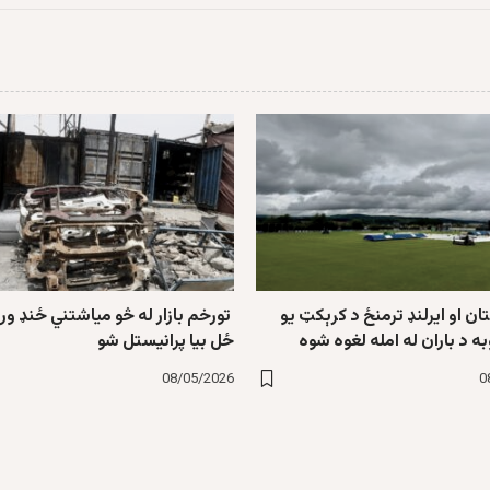
ان او ایرلنډ ترمنځ د کرېکټ یو
تورخم بازار له څو میاشتني ځنډ ور
ه د باران له امله لغوه شوه
ځل بیا پرانیستل شو
08/05/2026
0