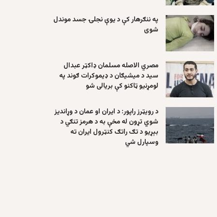
په ننګرهار کې د یوې نجلۍ جسد موندل
شوی
مصري الاصله مسلمان ډاکټر عبدال
سید د میشیګان د ډیموکرات ګوند په
لومړنیو ټاکنو کې بریالی شو
د رویټرز راپور: د ایران او عمان د وړاندیز
شوي تړون له مخې به د هرمز تنګي د
بېړیو د تګ راتګ کنټرول ایران ته
وسپارل شي