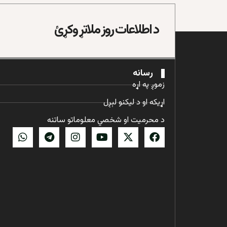
د اطلاعات روز ملاتړ وکړئ
رسانه
زموږ په اړه
اړیکه او د لیکنو لېږل
د محرمیت او شخصي معلوماتو ساتنه