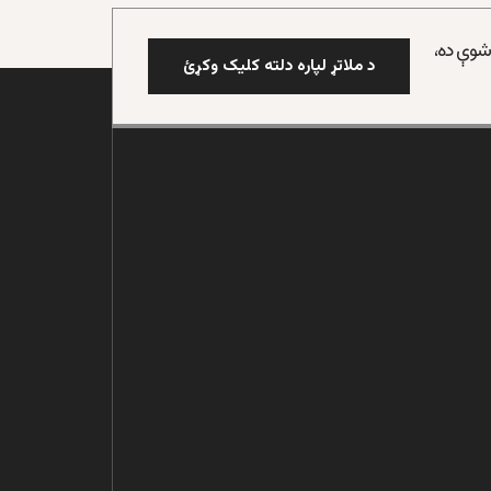
 شوې ده،
د ملاتړ لپاره دلته کلیک وکړئ