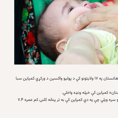
«له پولیو خلاص افغانستان» پاڼې پر ایکس لیکلي چې د افغانستان په ۱۷ ولایتونو کې د پولیو واکسین د ورکړې کمپاین سبا
تان» کمپاین کې خپله ونډه واخلي.
د طالبانو عامې روغتیا وزارت هم د یوې اعلامیې په خپرولو سره ویلي چې په دې کمپاین کې به تر پنځه کلنۍ کم عمره ۷.۴