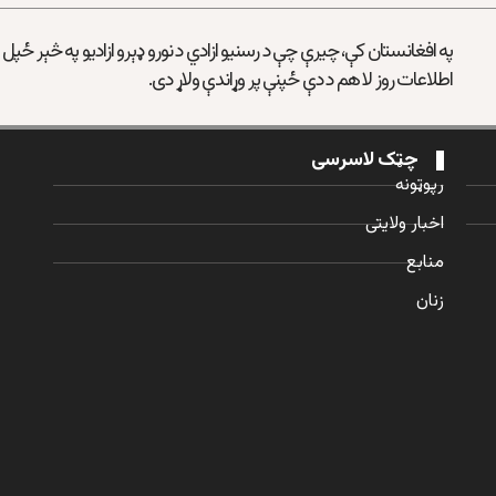
په افغانستان کې، چیرې چې د رسنیو ازادي د نورو ډېرو ازادیو په څېر ځپل
اطلاعات روز لا هم د دې ځپنې پر وړاندې ولاړ دی.
چټک لاسرسی
رپوټونه
اخبار ولایتی
منابع
زنان