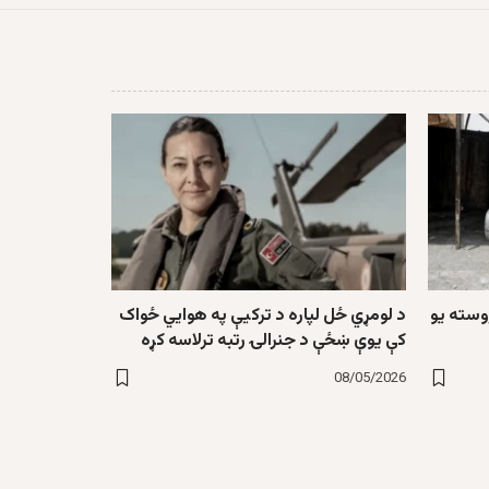
وسته یو
د لومړي ځل لپاره د ترکیې په هوايي ځواک
کې یوې ښځې د جنرالۍ رتبه ترلاسه کړه
08/05/2026