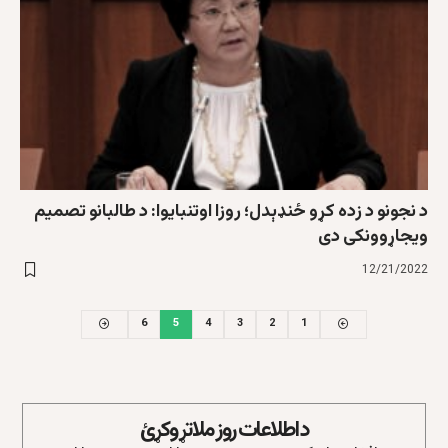
د نجونو د زده کړو ځنډېدل؛ روزا اوتنبایوا: د طالبانو تصميم
ويجاړوونکی دی
12/21/2022
6
5
4
3
2
1
د اطلاعات روز ملاتړ وکړئ