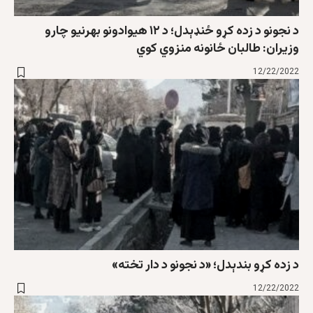
د نجونو د زده کړو ځنډېدل؛ د ۱۲ هيوادونو بهرنيو چارو
وزيران: طالبان ځانونه منزوي کوي
12/22/2022
د زده کړو بندېدل؛ «د نجونو د دار تخته»
12/22/2022