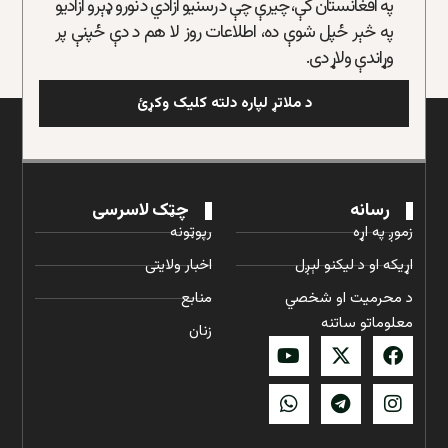
په افغانستان کې، چیرې چې د رسنیو ازادي د نورو ډېرو ازادیو
په څېر ځپل شوې ده، اطلاعات روز لا هم د دې ځپنې پر
وړاندې ولاړ دی.
د ملاتړ لپاره دلته کلیک وکړئ
رسانه
چټک لاسرسی
زموږ په اړه
رپوټونه
اړیکه او د لیکنو لېږل
اخبار ولایتی
د محرمیت او شخصي
منابع
معلوماتو ساتنه
زنان