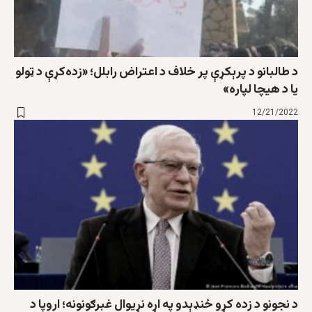
د طالبانو د پرېکړې پر خلاف د اعتراض رابلل؛ «زده‌کړې د ټولو
یا د هیچا لپاره»
12/21/2022
د نجونو د زده کړو ځنډېدو په اړه نړیوال غبرګونونه؛ اروپا د