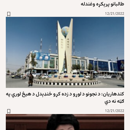
طالبانو پرېکړه وغندله
12/21/2022
کندهاريان: د نجونو د لوړو د زده کړو ځنډېدل د هيڅ لوري په
ګټه نه دي
12/21/2022