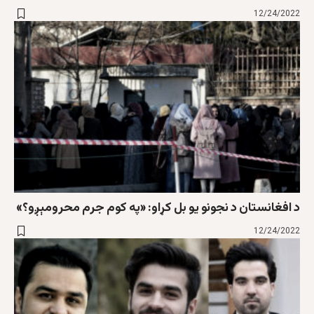
12/24/2022
د افغانستان د نجونو يو بل کړاو: «په کوم جرم محرومېږو؟»
12/24/2022