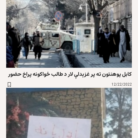
کابل پوهنتون ته پر غزېدلې لار د طالب ځواکونه پراخ حضور
12/22/2022