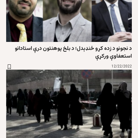
د نجونو د زده کړو ځنډېدل؛ د بلخ پوهنتون درې استادانو
استعفاوې ورکړې
12/22/2022