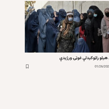
 هیلو راټوکیدلې غوټۍ ورژیدې
01/26/20