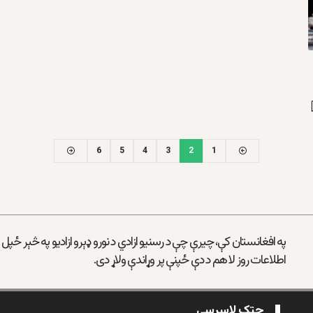
6
5
4
3
2
1
په افغانستان کې، چیرې چې د رسنیو ازادي د نورو ډېرو ازادیو په څېر ځپل
اطلاعات روز لا هم د دې ځپنې پر وړاندې ولاړ دی.
چټک لاسرسی