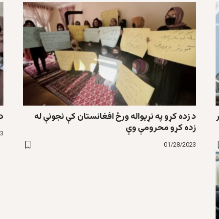
د زده کړو په نړيواله ورځ افغانستان کې نجونې له
د
زده کړو محرومې وې
23
01/28/2023