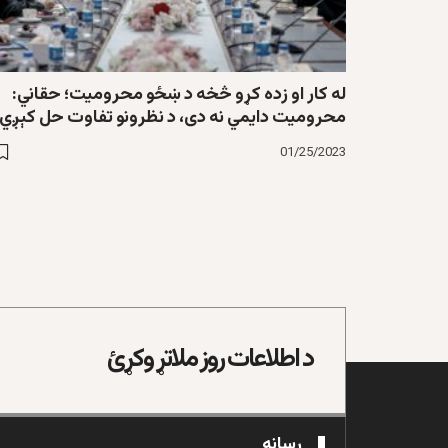
له کار او زده کړو څخه د ښځو محروميت؛ حقاني:
محروميت دایمي نه دی، د نظرونو تفاوت حل کېږي
01/25/2023
د اطلاعات روز ملاتړ وکړئ
رسانه