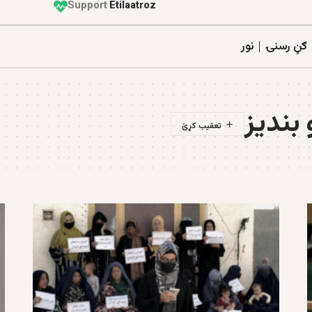
Support
E
t
i
l
a
a
t
r
o
z
ګڼ رسنۍ
نور
 بندیز