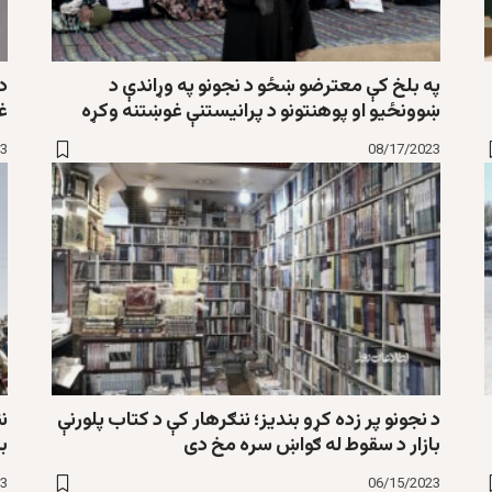
په بلخ کې معترضو ښځو د نجونو په وړاندې د
د
ښوونځيو او پوهنتونو د پرانيستنې غوښتنه وکړه
غ
23
08/17/2023
د نجونو پر زده کړو بندیز؛ ننګرهار کې د کتاب پلورنې
نن
بازار د سقوط له ګواښ سره مخ دی
ب
23
06/15/2023