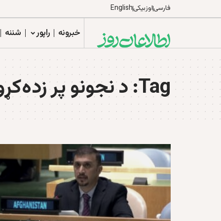
فارسی
اوزبیکی
English
خبرونه
راپور
شننه
Tag:
د نجونو پر زده‌کړو