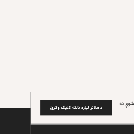
 شوې ده،
د ملاتړ لپاره دلته کلیک وکړئ