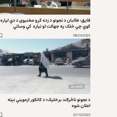
فايق: طالبان د نجونو د زده کړو مخنیوی د دې لپاره
کوي چې خلک په جهالت او تیاره کې وساتي
08/24/2023
د نجونو ناڅرګند برخليک؛ د کانکور ازموينې نېټه
اعلان شوه
07/10/2023