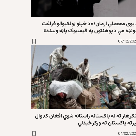
 یوې محصلې ارمان؛ «د خپلو ټولګیوالو فراغت
ونډه مې د پوهنتون په فیسبوک پاڼه ولیده»
07/12/20
ګرهار ته له پاکستانه راستانه شوي افغان کډوال
یرته پاکستان ته ورګرځيدلي
04/02/20