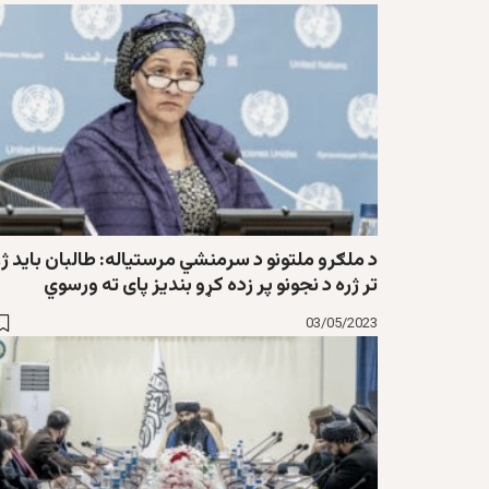
د ملګرو ملتونو د سرمنشي مرستياله: طالبان باید ژر
تر ژره د نجونو پر زده کړو بندیز پای ته ورسوي
03/05/2023