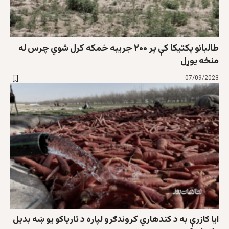
طالبانو پکتیکا کې پر ۲۰۰ جریبه ځمکه کرل شوي چرس له
منځه یوړل
07/09/2023
ايا ګازرې به د کندهاري کروندګرو لپاره د تارياکو یو ښه بدیل