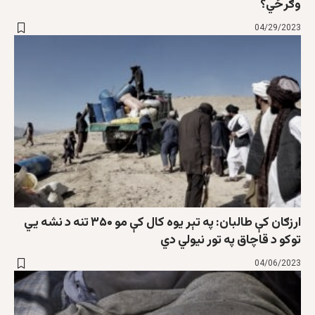
وګرځي؟
04/29/2023
ارزګان کې طالبان: په تېر یوه کال کې مو ۳۵۰ تنه د نشه یي
توکو د قاچاق په تور نیولي دي
04/06/2023