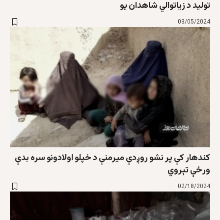
تولید د زیاتوالي شاهدان یو
03/05/2024
کندهار کې پر نشو روږدې میرمنې د خپلو اولادونو سره بدې
ورځې تېروي
02/18/2024