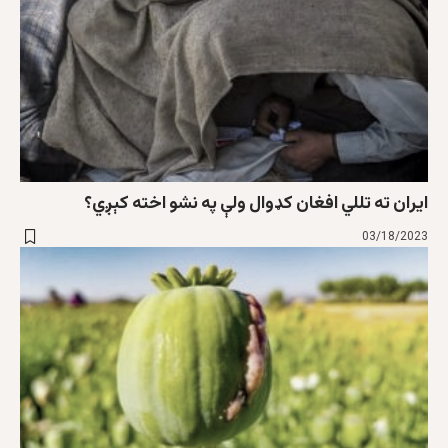
ايران ته تللي افغان کډوال ولې په نشو اخته کېږي؟
03/18/2023