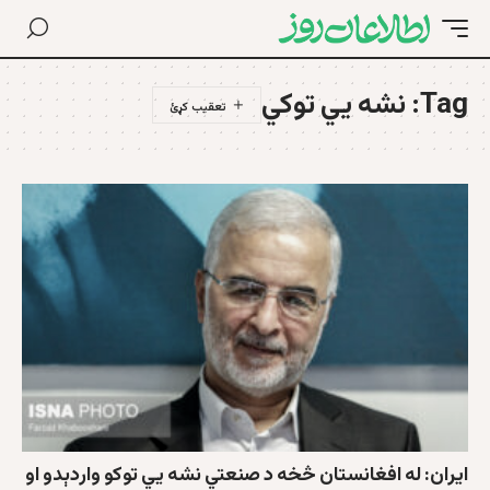
Tag:
نشه یي توکي
ايران: له افغانستان څخه د صنعتي نشه يي توکو واردېدو او