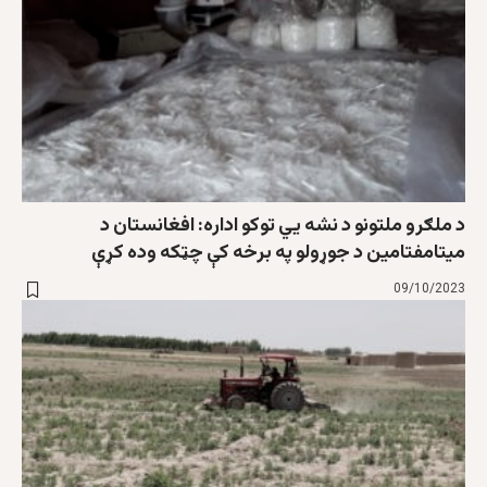
د ملګرو ملتونو د نشه يي توکو اداره: افغانستان د
ميتامفتامين د جوړولو په برخه کې چټکه وده کړې
09/10/2023