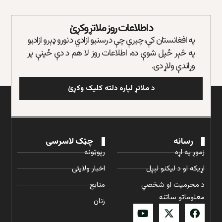
د اطلاعات روز ملاتړ وکړئ
په افغانستان کې، چیرې چې د رسنیو ازادي د نورو ډېرو ازادیو
په څېر ځپل شوې ده، اطلاعات روز لا هم د دې ځپنې پر
وړاندې ولاړ دی.
د ملاتړ لپاره دلته کلیک وکړئ
رسانه
چټک لاسرسی
زموږ په اړه
رپوټونه
اړیکه او د لیکنو لېږل
اخبار ولایتی
د محرمیت او شخصي
منابع
معلوماتو ساتنه
زنان