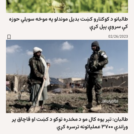
طالبانو د کوکنارو کښت بدیل موندلو په موخه سویلي حوزه
کې سروې پېل کړې
02/26/2023
طالبان: تېر يوه کال مو د مخدره توکو د کښت او قاچاق پر
وړاندې ۳۷۰۰ عملیاتونه ترسره کړي