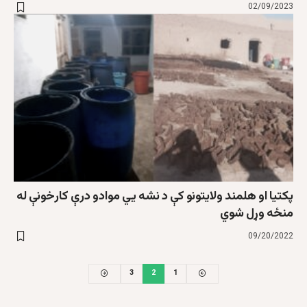
02/09/2023
پکتيا او هلمند ولایتونو کې د نشه يي موادو درې کارخونې له
منځه وړل شوي
09/20/2022
3
2
1