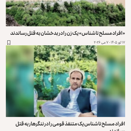
«افراد مسلح ناشناس» یک زن را در بدخشان به قتل رساندند
۱۷ ثور ۱۴۰۵ - ۷ می ۲۰۲۶
افراد مسلح ناشناس یک متنفذ قومی را در ننگرهار به قتل
رساندند