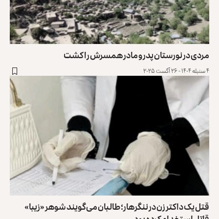
مردی در نورستان پدر و مادر همسرش را کشت
۴ سنبله ۱۴۰۴ - ۲۶ آگست ۲۰۲۵
قتل یک داکتر زن در ننگرهار؛ طالبان می‌گویند شوهر «زیبا»
قاتل استخدام کرده بود