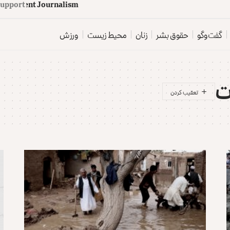
upport
d
e
p
e
n
d
e
n
t
J
o
u
r
n
a
l
i
s
m
گفت‌وگو
حقوق بشر
زنان
محیط زیست
ورزش
ت