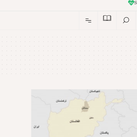
I
n
S