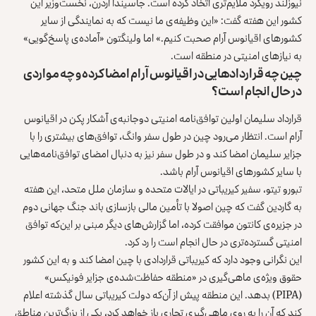
نیوزلند رویکرد ملایم‌تری اتخاذ کرده است. جاسیندا آردرن، نخست‌وزیر این
کشور این هفته گفت: «این وظیفه‌ی ما نیست که به نمایندگی از سایر
کشورهای اقیانوس آرام صحبت کنیم.» اما ولینگتون «آماده‌ی پاسخ‌گویی»
به نیازهای امنیتی در منطقه است.
چین چه قراردادهایی در اقیانوس آرام امضا کرده و چه مواردی
در حال انجام است؟
قرارداد سلیمان اولین توافق‌نامه امنیتی دوجانبه‌ی آشکار پکن در اقیانوس
آرام است. انتظار می‌رود چین در طول سفر وانگ، توافق‌های بیشتری را با
جزایر سلیمان امضا کند و در طول سفر نیز به دنبال امضای توافق‌نامه‌هایی
با سایر کشورهای اقیانوس آرام باشد.
تبورو تیتو، سفیر کیریباتی در ایالات متحده و سازمان ملل متحد، این هفته
به گاردین گفت که چین اصولا با تأمین مالی بازسازی باند جنگ جهانی دوم
در جزیره‌ی کانتون موافقت کرده، اما گزارش‌های دیگر مبنی بر این‌که توافق
امنیتی گسترده‌تری در حال انجام است را رد کرد.
این نگرانی وجود دارد که کیریباتی قراردادی با چین امضا کند و به این کشور
حقوق ویژه‌ی ماهی‌گیری در «منطقه‌ حفاظت‌شده‌ی جزایر فونیکس»
(PIPA) بدهد. این منطقه پیش از آن‌که دولت کیریباتی سال گذشته اعلام
کند که آن را به روی ماهی‌گیری تجاری باز خواهد کرد، یکی از بزرگ‌ترین مناطق