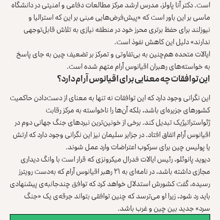
است. دکتر آنا پاولز، مدرس ارشد مرکز مطالعات دفاعی و امنیتی در دانشگاه
ماسی بر این باور است که «پیش‌فرض‌هایی مبنی بر این که استرالیا و
نیوزلند برای حفظ برتری محرز خود در منطقه نیازی به تلاش قابل‌توجهی
ندارند» دلیل این کاهش نفوذ است.
ایالات متحده هم‌چنین به بی‌تفاوتی و تمرکز بر تضعیف چین به جای پاسخ
به خواسته‌های رهبران اقیانوس آرام متهم شده است.
این توافقات چه معنایی برای اقیانوس آرام دارد؟
این نگرانی وجود دارد که این توافقات نه تنها به معنای از دست‌دادن حاکمیت
کشورهای جزیره‌ای باشد، بلکه آن‌ها را ناخواسته به مرکز رقابت
ژئواستراتیژیک تبدیل کند. برخی از خونین‌ترین نبردهای جنگ جهانی دوم در
اقیانوس آرام اتفاق افتاد. در جزایر سلیمان نیز این نگرانی وجود دارد که ارتش
یا پولیس چین برای سرکوب اعتراضات وارد عمل شوند.
دیوید پانوئلو، رئیس ایالات فدرال میکرونزی که قرار است با وانگ دیداری
مجازی داشته باشد، در نامه‌ای به ۲۱ رهبر اقیانوس آرام که به‌دست رویترز
رسیده، گفت کشورش استدلال خواهد کرد که توافق چندجانبه‌ی پیشنهادی
باید رد شود، زیرا او می‌ترسد که چنین توافقی بتواند جرقه‌ی یک «جنگ
سرد» جدید بین چین و غرب باشد.