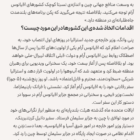
به وسعت منافع جهانی چین و اندازه‌ی نسبتا کوچک کشورهای اقیانوس
آرام توجه می‌کنید، بلافاصله نتیجه می‌گیرید که پکن برنامه‌های بلندمدت
جاه‌طلبانه‌ای در منطقه دارد.»
اقدامات اتخاذ شده‌ی این کشورها در این مورد چیست؟
پنی وانگ، وزیر خارجه‌ی جدید استرالیا در روزهای اول انتصاب خود، به
صراحت اعلام کرد که اقیانوس آرام یکی از اولویت‌های کانبرا پس از سال‌ها
اصطکاک روابط بین اقیانوس آرام و دولت قبلی ائتلاف لیبرال-ملی خواهد
بود. او بلافاصله پس از آغاز سِمت خود، یک سخنرانی ویدیویی برای رهبران
منطقه ضبط کرد و متعهد شد که آب‌وهوا را در اولویت قرار دهد و استرالیا
شریکی «سخاوت‌مند، محترم و قابل‌اعتماد» باشد. او روز پنج‌شنبه (۵ جوزا)
سفر رقابتی خود را به اقیانوس آرام آغاز کرد. نشستی با فرانک باینیماراما،
نخست‌وزیر فیجی، و سخنرانی در مجمع جزایر اقیانوس آرام در سووا در
دستور کار این سفر است.
ایالات متحده ماه گذشته هیئت بلندپایه‌ای به منظور ابراز نگرانی‌های خود
در مورد توافق با چین به جزایر سلیمان فرستاد. سفیر دانیل کریتنبرینک،
دستیار وزیر امور خارجه در امور شرق آسیا و اقیانوسیه، بعدا دست‌زدن به
اقدام نظامی در صورت ایجاد پایگاه در جزایر سلیمان توسط چین را رد کرد.