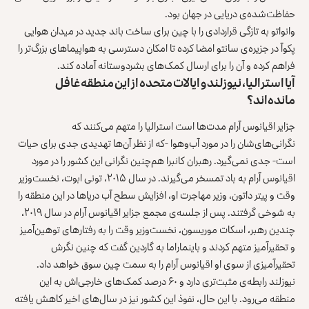
حفاظت‌شده‌ی دریایی در جهان بود.
وانواتو به تازگی قراردادی را با چین برای ساخت باند جدید در میدان هوایی
پکوآ در جزیره‌ی سانتو امضا کرده تا امکان دسترسی به هواپیماهای بزرگ‌تر را
فراهم کرده و آن را برای ارسال کمک‌های بشردوستانه آماده کند.
آیا استرالیا، نیوزلند و ایالات متحده از این منطقه غافل
مانده‌اند؟
جزایر اقیانوس آرام مدت‌ها است استرالیا را متهم می‌کنند که
نگرانی‌های‌شان را در مورد آب‌‌وهوا -که از نظر آن‌ها تهدیدی جدی برای حیات
است- جدی نمی‌گیرد. رهبران کانبرا هم‌چنین نگرانی‌ این کشور را در مورد
اقیانوس آرام به باد تمسخر می‌گیرند. در سال ۲۰۱۵، تونی ابوت، نخست‌وزیر
وقت و پیتر داتون، وزیر مهاجرت او، افزایش سطح آب دریاها در این منطقه را
به شوخی گرفتند. پس از جلسه‌ی مجمع جزایر اقیانوس آرام در سال ۲۰۱۹،
چندین رهبر، اسکات موریسون، نخست‌وزیر وقت را به رفتارهای توهین‌آمیز
و تحقیر‌آمیز متهم کردند و باینماراما به گاردین گفت که چنین نگرش
تحقیرآمیزی از سوی او اقیانوس آرام را به سمت چین سوق خواهد داد.
نیوزلند رابطه‌ی مثبت‌تری دارد و ۶۰ درصد کمک‌های خارجی‌اش به این
منطقه می‌رود. با این حال، نفوذ این کشور نیز در سال‌های اخیر کاهش یافته