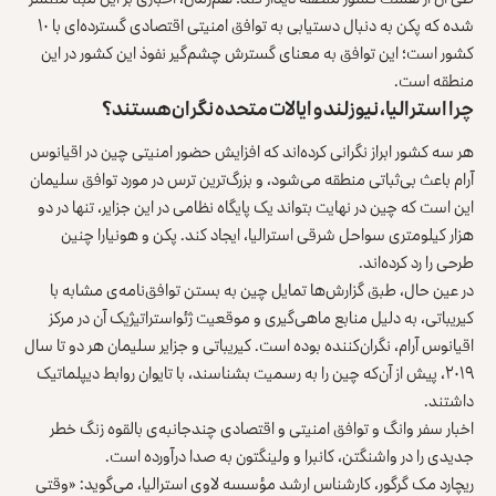
شده که پکن به دنبال دستیابی به توافق امنیتی اقتصادی گسترده‌ای با ۱۰
کشور است؛ این توافق به معنای گسترش چشم‌گیر نفوذ این کشور در این
منطقه است.
چرا استرالیا، نیوزلند و ایالات متحده نگران هستند؟
هر سه کشور ابراز نگرانی کرده‌اند که افزایش حضور امنیتی چین در اقیانوس
آرام باعث بی‌ثباتی منطقه می‌شود، و بزرگ‌ترین ترس در مورد توافق سلیمان
این است که چین در نهایت بتواند یک پایگاه نظامی در این جزایر، تنها در دو
هزار کیلومتری سواحل شرقی استرالیا، ایجاد کند. پکن و هونیارا چنین
طرحی را رد کرده‌اند.
در عین حال، طبق گزارش‌ها تمایل چین به بستن توافق‌نامه‌ی مشابه با
کیریباتی، به دلیل منابع ماهی‌گیری و موقعیت ژئواستراتیژیک آن در مرکز
اقیانوس آرام، نگران‌کننده بوده است. کیریباتی و جزایر سلیمان هر دو تا سال
۲۰۱۹، پیش از آن‌که چین را به رسمیت بشناسند، با تایوان روابط دیپلماتیک
داشتند.
اخبار سفر وانگ و توافق امنیتی و اقتصادی چندجانبه‌ی بالقوه زنگ خطر
جدیدی را در واشنگتن، کانبرا و ولینگتون به صدا درآورده است.
ریچارد مک گرگور، کارشناس ارشد مؤسسه لاوی استرالیا، می‌گوید: «وقتی