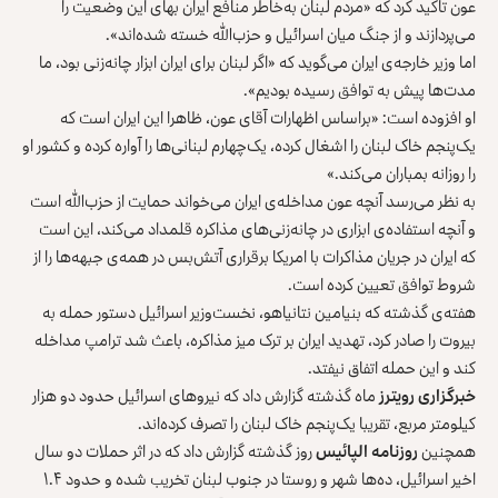
عون تأکید کرد که «مردم لبنان به‌خاطر منافع ایران بهای این وضعیت را
می‌پردازند و از جنگ میان اسرائیل و حزب‌الله خسته شده‌اند».
اما وزیر خارجه‌ی ایران می‌گوید که «اگر لبنان برای ایران ابزار چانه‌زنی بود، ما
مدت‌ها پیش به توافق رسیده بودیم».
او افزوده است: «براساس اظهارات آقای عون، ظاهرا این ایران است که
یک‌پنجم خاک لبنان را اشغال کرده، یک‌چهارم لبنانی‌ها را آواره کرده و کشور او
را روزانه بمباران می‌کند.»
به نظر می‌رسد آنچه عون مداخله‌ی ایران می‌خواند حمایت از حزب‌الله است
و آنچه استفاده‌‌ی ابزاری در چانه‌زنی‌های مذاکره قلمداد می‌کند، این است
که ایران در جریان مذاکرات با امریکا برقراری آتش‌بس در همه‌ی ‌جبهه‌ها را از
شروط توافق تعیین کرده است.
هفته‌ی گذشته که بنیامین نتانیاهو، نخست‌وزیر اسرائيل دستور حمله به
بیروت را صادر کرد، تهدید ایران بر ترک میز مذاکره، باعث شد ترامپ مداخله
کند و این حمله اتفاق نیفتد.
خبرگزاری رویترز
ماه گذشته گزارش داد که نیروهای اسرائيل حدود دو هزار
کیلومتر مربع، تقریبا یک‌پنجم خاک لبنان را تصرف کرده‌اند.
همچنین
روزنامه الپائیس
روز گذشته گزارش داد که در اثر حملات دو سال
اخیر اسرائيل، ده‌ها شهر و روستا در جنوب لبنان تخریب شده و حدود ۱.۴