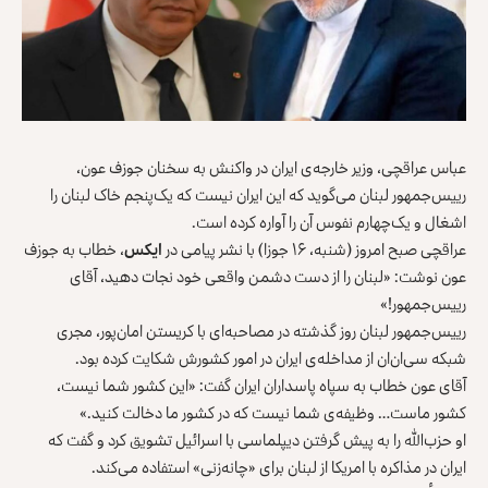
عباس عراقچی، وزیر خارجه‌ی ایران در واکنش به سخنان جوزف عون،
رییس‌جمهور لبنان می‌گوید که این ایران نیست که یک‌پنجم خاک لبنان را
اشغال و یک‌چهارم نفوس آن را آواره کرده است.
عراقچی صبح امروز (شنبه، ۱۶ جوزا) با نشر پیامی در
ایکس
، خطاب به جوزف
عون نوشت: «لبنان را از دست دشمن واقعی خود نجات دهید، آقای
رییس‌جمهور!»
رییس‌جمهور لبنان روز گذشته در مصاحبه‌ای با کریستن امان‌پور، مجری
شبکه سی‌ان‌ان از مداخله‌ی ایران در امور کشورش شکایت کرده بود.
آقای عون خطاب به سپاه پاسداران ایران گفت: «این کشور شما نیست،
کشور ماست… وظیفه‌ی شما نیست که در کشور ما دخالت کنید.»
او حزب‌الله را به پیش گرفتن دیپلماسی با اسرائيل تشویق کرد و گفت که
ایران در مذاکره با امریکا از لبنان برای «چانه‌زنی» استفاده می‌کند.